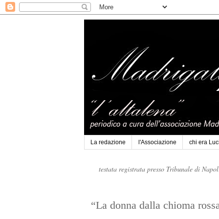
La redazione
l'Associazione
chi era Lu
testata registrata presso Tribunale di Napo
“La donna dalla chioma ross