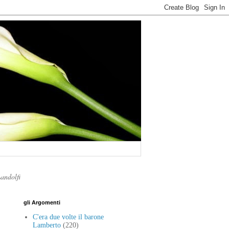
Landolfi
gli Argomenti
C'era due volte il barone
Lamberto
(220)