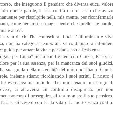
rcorso, che inseguono il pensiero che diventa etica, valor
endo quelle parole, le ricerco fra i suoi scritti che avev
manuense per riscolpirle nella mia mente, per riconfermarl
iano, come per mistica magia penso che quelle sue parole
are altre/i.
a vita di chi l'ha conosciuta. Lucia è illuminata e viv
sa, non ha categorie temporali, sa continuare a infonder
e guida per amare la vita e per dar senso all'esistenza.
rigale per Lucia” mi fa condividere con Cinzia, Patrizia 
lore per la sua assenza, per la mancanza dei suoi giudizi
la sua guida nella materialità del mio quotidiano. Con l
arole, insieme stiamo riordinando i suoi scritti. Il nostro 
 che esercitava nel mondo. Tra noi creiamo un luogo d
vere, ci attraversa un controllo disciplinato per no
rmette ancora di proseguire, di testimoniare il suo pensiero
ell'aria e di vivere con lei la vita e la morte senza confin