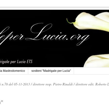
cia Mastrodomenico
sostieni "Madrigale per Lucia"
li n.70 del 05-11-2013 /
direttore resp. Pietro Rinaldi /
direttore edit. Roberto 
a”