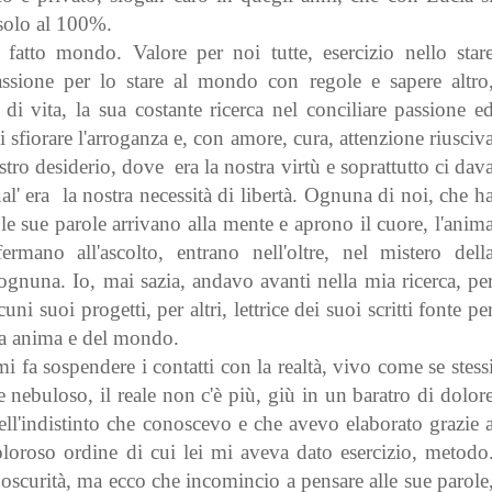
è solo al 100%.
atto mondo. Valore per noi tutte, esercizio nello star
passione per lo stare al mondo con regole e sapere altro
di vita, la sua costante ricerca nel conciliare passione e
 sfiorare l'arroganza e, con amore, cura, attenzione riusciv
tro desiderio, dove era la nostra virtù e soprattutto ci dav
ual' era la nostra necessità di libertà. Ognuna di noi, che h
 le sue parole arrivano alla mente e aprono il cuore, l'anim
mano all'ascolto, entrano nell'oltre, nel mistero dell
ognuna. Io, mai sazia, andavo avanti nella mia ricerca, pe
 suoi progetti, per altri, lettrice dei suoi scritti fonte pe
a anima e del mondo.
i fa sospendere i contatti con la realtà, vivo come se stess
re nebuloso, il reale non c'è più, giù in un baratro di dolor
ell'indistinto che conoscevo e che avevo elaborato grazie 
doloroso ordine di cui lei mi aveva dato esercizio, metodo
oscurità, ma ecco che incomincio a pensare alle sue parole