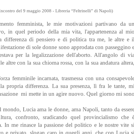
Incontro del 9 maggio 2008 - Libreria “Feltrinelli” di Napoli)
mento femminista, le mie motivazioni partivano da u
vo, in quel periodo della mia vita, l'appartenenza al mi
differenza di pensiero e di politica tra me, le altre e i
estazione di sole donne sono approdata con passeggino 
tava per la legalizzazione dell'aborto. All'angolo di vi
 altre con la sua chioma rossa, con la sua andatura altera
forza femminile incarnata, trasmessa con una consapevol
lla propria differenza. La sua presenza, lì fra le tante, m
ensazione mi mette in un agire nuovo. Quel giorno mi son
 del mondo, Lucia ama le donne, ama Napoli, tanto da esser
ultura, confronto, sradicando quel provincialismo che 
. In me rinasce la passione del politico e le nostre vite s
o e privato, slogan caro in quegli anni, che con Lucia s