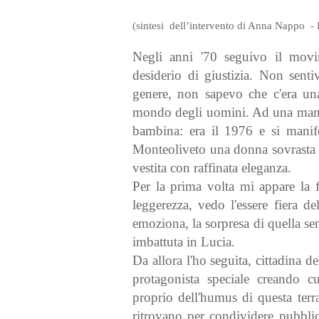
(sintesi dell’intervento di Anna Nappo - 
Negli anni '70 seguivo il movi
desiderio di giustizia. Non senti
genere, non sapevo che c'era una 
mondo degli uomini. Ad una manif
bambina: era il 1976 e si manifes
Monteoliveto una donna sovrasta le
vestita con raffinata eleganza.
Per la prima volta mi appare la 
leggerezza, vedo l'essere fiera de
emoziona, la sorpresa di quella s
imbattuta in Lucia.
Da allora l'ho seguita, cittadina
protagonista speciale creando c
proprio dell'humus di questa terra
ritrovano per condividere pubblic