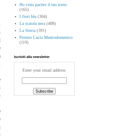
Ho visto partire il tuo treno
(165)
I fiori blu
(304)
n
La scatola nera
(408)
La Storia
(391)
o
Premio Lucia Mastrodomenico
l
(119)
e
a
Iscriviti alla newsletter
,
Enter your email address:
e
i
o
e
è
i
i