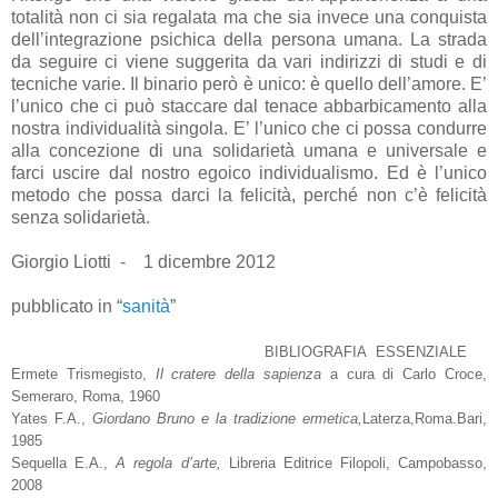
totalità non ci sia regalata ma che sia invece una conquista
dell’integrazione psichica della persona umana. La strada
da seguire ci viene suggerita da vari indirizzi di studi e di
tecniche varie. Il binario però è unico: è quello dell’amore. E’
l’unico che ci può staccare dal tenace abbarbicamento alla
nostra individualità singola. E’ l’unico che ci possa condurre
alla concezione di una solidarietà umana e universale e
farci uscire dal nostro egoico individualismo. Ed è l’unico
metodo che possa darci la felicità, perché non c’è felicità
senza solidarietà.
Giorgio Liotti - 1 dicembre 2012
pubblicato in “
sanità
”
BIBLIOGRAFIA ESSENZIALE
Ermete Trismegisto,
Il cratere della sapienza
a cura di Carlo Croce,
Semeraro, Roma, 1960
Yates F.A.,
Giordano Bruno e la tradizione ermetica,
Laterza,Roma.Bari,
1985
Sequella E.A.,
A regola d’arte,
Libreria Editrice Filopoli, Campobasso,
2008