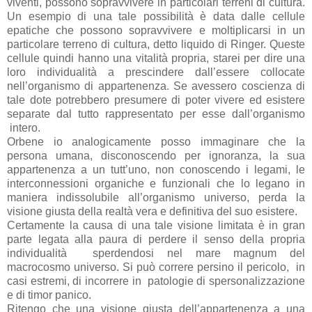
viventi, possono sopravvivere in particolari terreni di cultura.
Un esempio di una tale possibilità è data dalle cellule
epatiche che possono sopravvivere e moltiplicarsi in un
particolare terreno di cultura, detto liquido di Ringer. Queste
cellule quindi hanno una vitalità propria, starei per dire una
loro individualità a prescindere dall’essere collocate
nell’organismo di appartenenza. Se avessero coscienza di
tale dote potrebbero presumere di poter vivere ed esistere
separate dal tutto rappresentato per esse dall’organismo
intero.
Orbene io analogicamente posso immaginare che la
persona umana, disconoscendo per ignoranza, la sua
appartenenza a un tutt’uno, non conoscendo i legami, le
interconnessioni organiche e funzionali che lo legano in
maniera indissolubile all’organismo universo, perda la
visione giusta della realtà vera e definitiva del suo esistere.
Certamente la causa di una tale visione limitata è in gran
parte legata alla paura di perdere il senso della propria
individualità sperdendosi nel mare magnum del
macrocosmo universo. Si può correre persino il pericolo, in
casi estremi, di incorrere in patologie di spersonalizzazione
e di timor panico.
Ritengo che una visione giusta dell’appartenenza a una