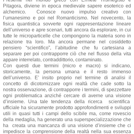
Pitagora, diviene in epoca medievale sapere esoterico ed
alchemico. Conosce nuovo impulso creativo con
l’umanesimo e poi nel Romanticismo. Nel novecento, la
fisica quantistica sovverte ogni rappresentazione lineare
dell’universo e apre scenari, tutti ancora da esplorare, in cui
tutte le microparticelle che compongono la materia sono in
relazione tra loro. Ma ancora permane nel cosiddetto
pensiero “scientifico”, l’abitudine che fu cartesiana a
separare per poi contrapporre ciò che nel flusso della vita
appare interrelato, contraddittorio, contaminato.
Con questi due termini (micro e macro) si indicano,
storicamente, la persona umana e il resto immenso
dell’universo. E’ insito proprio nel termine di analisi il
concetto di dicotomizzare ogni realtà che cade sotto la
nostra osservazione, di contrapporre i termini, di spezzettare
ogni problematica anziché cercare di averne una visione
d’insieme. Una tale tendenza della ricerca scientifica
ufficiale ha sicuramente prodotto approfondimenti e sviluppi
utili in quasi tutti i campi dello scibile ma, come rovescio
della medaglia, ha generato una superspecializzazione che
ha creata una mancanza di una visione d’insieme che ci
impedisce la comprensione della realtà nella sua essenza