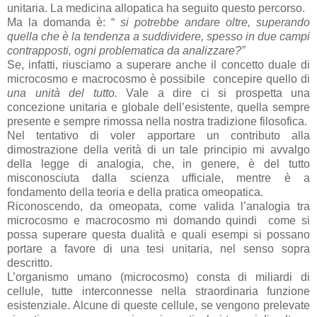
unitaria. La medicina allopatica ha seguito questo percorso.
Ma la domanda è: “
si potrebbe andare oltre, superando
quella che è la tendenza a suddividere, spesso in due campi
contrapposti, ogni problematica da analizzare?”
Se, infatti, riusciamo a superare anche il concetto duale di
microcosmo e macrocosmo è possibile concepire quello di
una unità
del tutto.
Vale a dire ci si prospetta una
concezione unitaria e globale dell’esistente, quella sempre
presente e sempre rimossa nella nostra tradizione filosofica.
Nel tentativo di voler apportare un contributo alla
dimostrazione della verità di un tale principio mi avvalgo
della legge di analogia, che, in genere, è del tutto
misconosciuta dalla scienza ufficiale, mentre è a
fondamento della teoria e della pratica omeopatica.
Riconoscendo, da omeopata, come valida l’analogia tra
microcosmo e macrocosmo mi domando quindi come si
possa superare questa dualità e quali esempi si possano
portare a favore di una tesi unitaria, nel senso sopra
descritto.
L’organismo umano (microcosmo) consta di miliardi di
cellule, tutte interconnesse nella straordinaria funzione
esistenziale. Alcune di queste cellule, se vengono prelevate