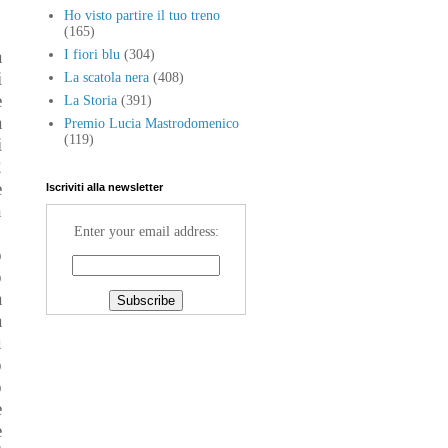
Ho visto partire il tuo treno
(165)
a
I fiori blu
(304)
i
La scatola nera
(408)
e
La Storia
(391)
a
Premio Lucia Mastrodomenico
(119)
i
2
e
Iscriviti alla newsletter
n
Enter your email address:
o
o
a
a
ù
o
o
è
e