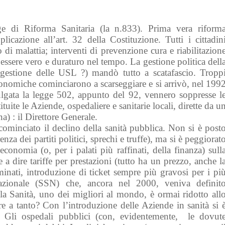
 di Riforma Sanitaria (la n.833). Prima vera riform
pplicazione all’art. 32 della Costituzione. Tutti i cittadin
 di malattia; interventi di prevenzione cura e riabilitazion
r essere vero e duraturo nel tempo. La gestione politica dell
i gestione delle USL ?) mandò tutto a scatafascio. Tropp
 economiche cominciarono a scarseggiare e si arrivò, nel 199
ulgata la legge 502, appunto del 92, vennero soppresse l
tuite le Aziende, ospedaliere e sanitarie locali, dirette da u
 : il Direttore Generale.
cominciato il declino della sanità pubblica. Non si è post
nza dei partiti politici, sprechi e truffe), ma si è peggiorat
’economia (o, per i palati più raffinati, della finanza) sull
e a dire tariffe per prestazioni (tutto ha un prezzo, anche l
riminati, introduzione di ticket sempre più gravosi per i pi
Nazionale (SSN) che, ancora nel 2000, veniva definit
a Sanità, uno dei migliori al mondo, è ormai ridotto all
 a tanto? Con l’introduzione delle Aziende in sanità si 
o. Gli ospedali pubblici (con, evidentemente, le dovut