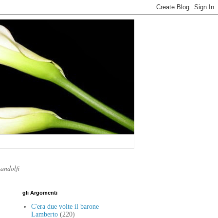
Landolfi
gli Argomenti
C'era due volte il barone
Lamberto
(220)