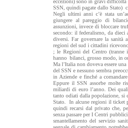
eccezioni) sono in gravi difficoltà
SSN, quindi pagate dallo Stato) c
Negli ultimi anni c’è stata un’a
giungere al pareggio di bilanc
assunzioni, invece di bloccare truff
secondo: il federalismo, da dieci 
diversi. Far governare la sanità
regioni del sud i cittadini ricevon
; le Regioni del Centro (tranne 
hanno bilanci, grosso modo, in or
Ma l’Italia non doveva essere una
del SSN e nessuno sembra preoccup
in Aziende e finché a comandare
Eppure il SSN assorbe molte ri
miliardi di euro l’anno. Dei quali
tanto odiati dalla popolazione, si 
Stato. In alcune regioni il ticket 
quindi recarsi dal privato che, pe
senza passare per I Centri pubblici 
smantellamento del servizio san
segnale di cambiamento potrebbe l