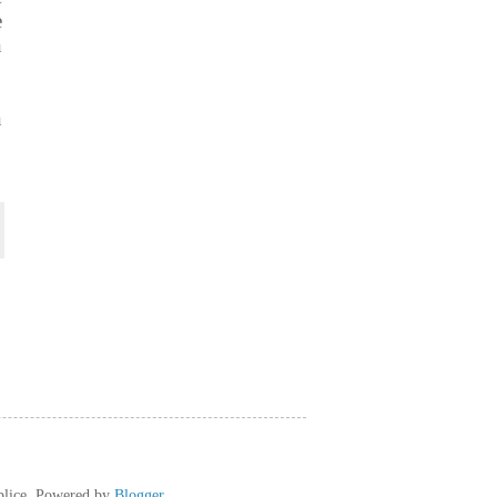
e
n
n
plice. Powered by
Blogger
.