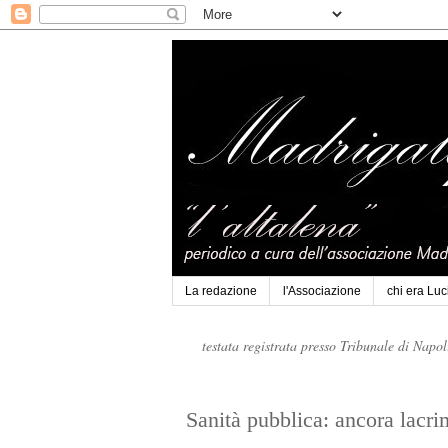
La redazione
l'Associazione
chi era Lu
testata registrata presso Tribunale di Napo
Sanità pubblica: ancora lacr