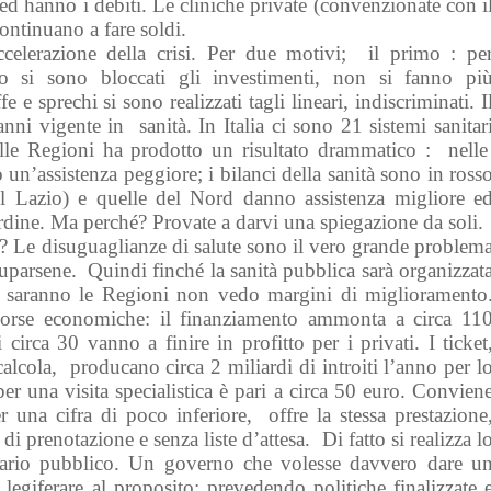
 ed hanno i debiti. Le cliniche private (convenzionate con i
ontinuano a fare soldi.
ccelerazione della crisi. Per due motivi; il primo : pe
io si sono bloccati gli investimenti, non si fanno pi
e e sprechi si sono realizzati tagli lineari, indiscriminati. I
anni vigente in sanità. In Italia ci sono 21 sistemi sanitar
 alle Regioni ha prodotto un risultato drammatico : nell
o un’assistenza peggiore; i bilanci della sanità sono in ross
il Lazio) e quelle del Nord danno assistenza migliore e
dine. Ma perché? Provate a darvi una spiegazione da soli.
 ? Le disuguaglianze di salute sono il vero grande problem
arsene. Quindi finché la sanità pubblica sarà organizzat
 saranno le Regioni non vedo margini di miglioramento
sorse economiche: il finanziamento ammonta a circa 11
 circa 30 vanno a finire in profitto per i privati. I ticket
calcola, producano circa 2 miliardi di introiti l’anno per l
per una visita specialistica è pari a circa 50 euro. Convien
r una cifra di poco inferiore, offre la stessa prestazione
di prenotazione e senza liste d’attesa. Di fatto si realizza l
itario pubblico. Un governo che volesse davvero dare u
egiferare al proposito: prevedendo politiche finalizzate 