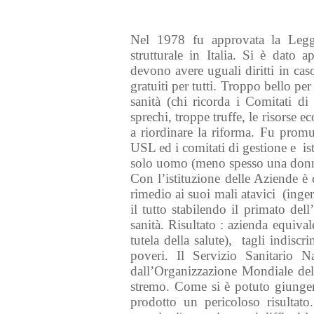
Nel 1978 fu approvata la Legge
strutturale in Italia. Si è dato a
devono avere uguali diritti in caso
gratuiti per tutti. Troppo bello pe
sanità (chi ricorda i Comitati d
sprechi, troppe truffe, le risorse
a riordinare la riforma. Fu prom
USL ed i comitati di gestione e isti
solo uomo (meno spesso una donna)
Con l’istituzione delle Aziende è 
rimedio ai suoi mali atavici (ingere
il tutto stabilendo il primato dell
sanità. Risultato : azienda equival
tutela della salute), tagli indisc
poveri. Il Servizio Sanitario 
dall’Organizzazione Mondiale dell
stremo. Come si è potuto giungere
prodotto un pericoloso risultat