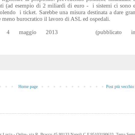
ivati (ad esempio di 2 miliardi di euro - i sistemi ci sono 
olendo i ticket. Sarebbe una misura destinata a dare gra
e meno burocratico il lavoro di ASL ed ospedali.
4
maggio 2013
(pubblicato i
Home page
Post più vecchio
er Lucia - Onlus- via R. Bracco 45 80133 Napoli C.F.95103190633. Tema Sem