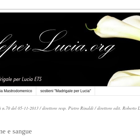
cia Mastrodomenico
sostieni "Madrigale per Lucia"
li n.70 del 05-11-2013 /
direttore resp. Pietro Rinaldi /
direttore edit. Roberto 
ime e sangue