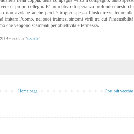
lidarietà nella coppia, della compagna verso il compagno, tanto spess
, verso i propri colleghi. E’ un motivo di speranza profondo questo ch
po non avviene anche perché troppo spesso l’insicurezza femminile
imitare l’uomo, nei suoi fraintesi sintomi virili tra cui l’insensibilità
ismo che vengono scambiati per obiettività e fermezza.
01 4 - sezione “
sociale
”
Home page
Post più vecchio