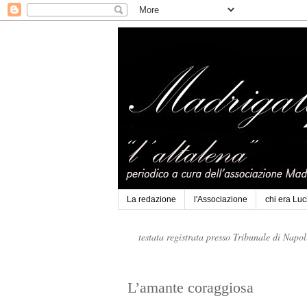
La redazione
l'Associazione
chi era Lu
testata registrata presso Tribunale di Napo
L’amante coraggiosa