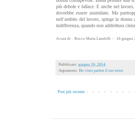
donna consapevole. Basta pensare alla so
più debole e fallace. E anche nel lavoro
dovrebbe essere assimilato. Ma purtrop
nell’ambito del lavoro, spinge la donna ad 
indifferenza, quando non addirittura cin
A cura di : Rocco Maria Landolfi - 16 giugno 2
Pubblicato:
giugno 16, 2014
Argomento:
Ho visto partire il tuo treno
Post più recente