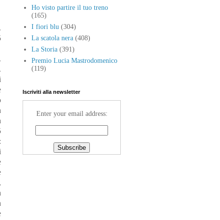
Ho visto partire il tuo treno
(165)
I fiori blu
(304)
.
5
La scatola nera
(408)
La Storia
(391)
.
Premio Lucia Mastrodomenico
.
(119)
i
e
Iscriviti alla newsletter
o
a
Enter your email address:
a
5
:
i
e
e
,
à
a
e