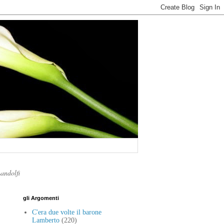
Landolfi
gli Argomenti
C'era due volte il barone
Lamberto
(220)