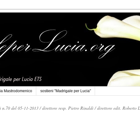
cia Mastrodomenico
sostieni "Madrigale per Lucia"
li n.70 del 05-11-2013 /
direttore resp. Pietro Rinaldi /
direttore edit. Roberto 