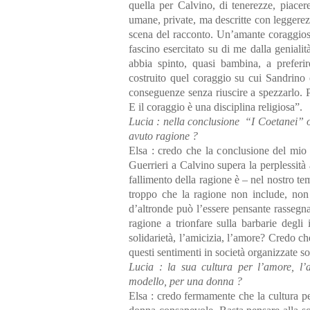
quella per Calvino, di tenerezze, piacere
umane, private, ma descritte con leggerez
scena del racconto. Un’amante coraggiosa
fascino esercitato su di me dalla genial
abbia spinto, quasi bambina, a preferi
costruito quel coraggio su cui Sandrino 
conseguenze senza riuscire a spezzarlo. P
E il coraggio è una disciplina religiosa”.
Lucia : nella conclusione “I Coetanei” of
avuto ragione ?
Elsa : credo che la conclusione del mio u
Guerrieri a Calvino supera la perplessità
fallimento della ragione è – nel nostro te
troppo che la ragione non include, non
d’altronde può l’essere pensante rassegna
ragione a trionfare sulla barbarie degli 
solidarietà, l’amicizia, l’amore? Credo che
questi sentimenti in società organizzate so
Lucia : la sua cultura per l’amore, l’
modello, per una donna ?
Elsa : credo fermamente che la cultura pe