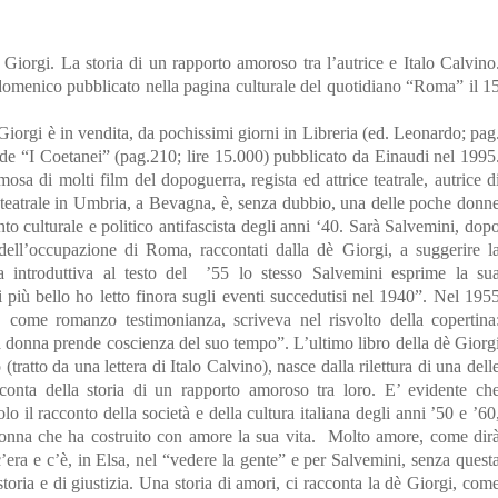
è Giorgi. La storia di un rapporto amoroso tra l’autrice e Italo Calvino
omenico pubblicato nella pagina culturale del quotidiano “Roma” il 1
 Giorgi è in vendita, da pochissimi giorni in Libreria (ed. Leonardo; pag
e de “I Coetanei” (pag.210; lire 15.000) pubblicato da Einaudi nel 1995
sa di molti film del dopoguerra, regista ed attrice teatrale, autrice d
a teatrale in Umbria, a Bevagna, è, senza dubbio, una delle poche donn
to culturale e politico antifascista degli anni ‘40. Sarà Salvemini, dop
 dell’occupazione di Roma, raccontati dalla dè Giorgi, a suggerire l
ra introduttiva al testo del ’55 lo stesso Salvemini esprime la su
 più bello ho letto finora sugli eventi succedutisi nel 1940”. Nel 195
 come romanzo testimonianza, scriveva nel risvolto della copertina
a donna prende coscienza del suo tempo”. L’ultimo libro della dè Giorg
o (tratto da una lettera di Italo Calvino), nasce dalla rilettura di una dell
acconta della storia di un rapporto amoroso tra loro. E’ evidente ch
o il racconto della società e della cultura italiana degli anni ’50 e ’60
 donna che ha costruito con amore la sua vita. Molto amore, come dir
’era e c’è, in Elsa, nel “vedere la gente” e per Salvemini, senza quest
 storia e di giustizia. Una storia di amori, ci racconta la dè Giorgi, com