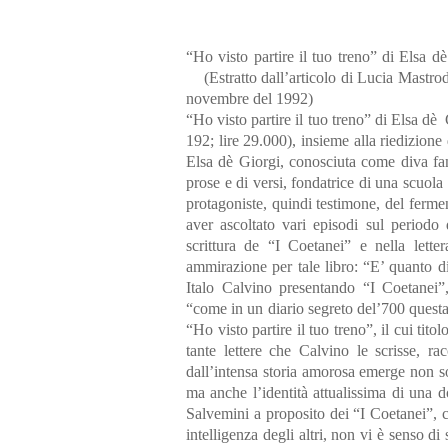
“Ho visto partire il tuo treno” di Elsa d
(Estratto dall’articolo di Lucia Mastrod
novembre del 1992)
“Ho visto partire il tuo treno” di Elsa dè
192; lire 29.000), insieme alla riedizion
Elsa dè Giorgi, conosciuta come diva famo
prose e di versi, fondatrice di una scuol
protagoniste, quindi testimone, del fermen
aver ascoltato vari episodi sul periodo
scrittura de “I Coetanei” e nella lette
ammirazione per tale libro: “E’ quanto di
Italo Calvino presentando “I Coetanei”,
“come in un diario segreto del’700 quest
“Ho visto partire il tuo treno”, il cui titol
tante lettere che Calvino le scrisse, r
dall’intensa storia amorosa emerge non sol
ma anche l’identità attualissima di una
Salvemini a proposito dei “I Coetanei”, c
intelligenza degli altri, non vi è senso di