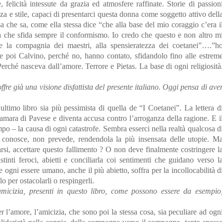
, felicità intessute da grazia ed atmosfere raffinate. Storie di passion
za e stile, capaci di presentarci questa donna come soggetto attivo dell
 che sa, come ella stessa dice “che alla base del mio coraggio c’era i
ità che sfida sempre il conformismo. Io credo che questo e non altro m
re la compagnia dei maestri, alla spensieratezza dei coetanei”….”h
e poi Calvino, perché no, hanno contato, sfidandolo fino alle estrem
erché nasceva dall’amore. Terrore e Pietas. La base di ogni religiosità
fre già una visione disfattista del presente italiano. Oggi pensa di ave
ltimo libro sia più pessimista di quella de “I Coetanei”. La lettera d
 amara di Pavese e diventa accusa contro l’arroganza della ragione. E i
mpo – la causa di ogni catastrofe. Sembra esserci nella realtà qualcosa d
 conosce, non prevede, rendendola la più insensata delle utopie. M
rsi, accettare questo fallimento ? O non deve finalmente costringere l
istinti feroci, abietti e conciliarla coi sentimenti che guidano verso l
 ogni essere umano, anche il più abietto, soffra per la incollocabilità d
lo per ostacolarli o respingerli.
amicizia, presenti in questo libro, come possono essere da esempio
r l’amore, l’amicizia, che sono poi la stessa cosa, sia peculiare ad ogn