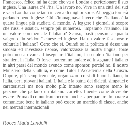
Francesco, felice, mi ha detto che va a Londra a perfezionare il suo
inglese. Una laurea c’è l’ha. Un lavoro no. Vive in una città del sud
e va a Londra come tanti in cerca di miglior sorte. Al peggio tornerà
parlando bene inglese. Chi s’immaginava invece che l’italiano è la
quarta lingua più studiata al mondo. A leggere i giornali si scopre
che russi e asiatici, sempre più numerosi,
imparano l’italiano. Ha
un valore commerciale l’italiano? Scarso, basti pensare a quanto
valgono “in soldoni” cinese ed inglese. Ha un valore fascinoso e
culturale l’italiano? Certo che si. Quindi se la politica si desse una
smossa ed investisse risorse, valorizzasse la nostra lingua, forse
potremmo arrivare ad insegnare l’italiano, in scuole d’italiano per
stranieri, in Italia. O forse
potremmo andare ad insegnare l’italiano
in altri paesi del mondo avendo come sponsor, perché no, il nostro
Ministero della Cultura, e come Tutor l’Accademia della Crusca.
Oppure, più semplicemente, organizzare corsi di buon italiano, in
Italia, per i giovani italiani. L’Italia è la patria dei dialetti, simpatici e
caratteristici ma non molto più; intanto sono sempre meno le
persone che parlano un italiano corretto, fluente come dovrebbe
essere. Prima di comunicare occorre anche saper parlare. Imparare a
comunicare bene in italiano può essere un marchio di classe, anche
nei mercati internazionali
Rocco Maria Landolfi