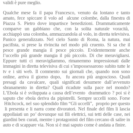
validi è pure meglio.
Qualche mese fa il papa Francesco, venuto da lontano e tanto
amato, fece spiccare il volo ad
alcune colombe, dalla finestra di
Piazza S. Pietro dove impartisce benedizioni. Drammaticamente
comparve un gabbiano che, con la solita naturale voracità,
acchiappò una colomba, ammazzandola al volo, in diretta televisiva.
Panico generalizzato. Nel cielo Santo di Roma, la natura, mai
pacifista, si prese la rivincita nel modo più cruento. Si sa che il
pesce grande mangia il pesce piccolo. Evidentemente anche
l’uccello più grande mangia il più piccolo. Di che meravigliarsi.
Eppure tutti ci meravigliammo, rimanemmo impressionati dalle
immagini in diretta televisiva di cui s’impossessarono subito tutte le
tv e i siti web. Il commento sui giornali che, quando non sono
online, arriva il giorno dopo,
fu ancora più angoscioso. Quali
presagi da cavalcare, quali significati desumere dall’avvenuto
sbranamento in diretta? Quali ricadute sulla pace nel mondo?
L’Ebola si è sviluppata a causa dell’evento
drammatico ? poi si è
saputo che ebola deriva da pipistrelli. Sempre uccelli sono. Forse
Hitchcock, nel suo splendido film “Gli uccelli”,
proprio per questo
li presenta e li narra come divoratori. Nel finale del film li lascia
appollaiati un po’ dovunque sui fili elettrici, sui tetti delle case, nei
giardini ben curati, mentre i protagonisti del film cercano di salire in
auto e di scappare via. Non si è mai saputo come è andata a finire.