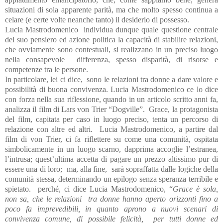
situazioni di sola apparente parità, ma che molto spesso continua a
celare (e certe volte neanche tanto) il desiderio di possesso.
Lucia Mastrodomenico
individua dunque quale questione centrale
del suo pensiero ed azione politica la capacità di stabilire relazioni,
che ovviamente sono contestuali, si realizzano in un preciso luogo
nella consapevole
differenza, spesso disparità, di risorse e
competenze tra le persone.
In particolare, lei ci dice,
sono le relazioni tra donne a dare valore e
possibilità di buona convivenza. Lucia Mastrodomenico ce lo dice
con forza nella sua riflessione, quando in un articolo scritto anni fa,
analizza il film di Lars von Trier “Dogville”.
Grace, la protagonista
del film, capitata per caso in luogo preciso, tenta un percorso di
relazione con altre ed altri.
Lucia Mastrodomenico, a partire dal
film di von Trier, ci fa riflettere su come una comunità, ospitata
simbolicamente in un luogo scarno, dapprima accoglie l’estranea,
l’intrusa; quest’ultima accetta di pagare un prezzo altissimo pur di
essere una di loro;
ma, alla fine,
sarà sopraffatta dalle logiche della
comunità stessa, determinando un epilogo senza speranza terribile e
spietato.
perché, ci dice Lucia Mastrodomenico, “
Grace è sola,
non sa, che le relazioni
tra donne hanno aperto orizzonti fino a
poco fa imprevedibili, in quanto aprono a nuovi scenari di
convivenza comune, di possibile felicità,
per tutti donne ed