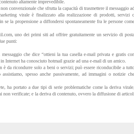
i contenuto altamente imprevedibile.
non convenzionale che sfrutta la capacità di trasmettere il messaggio a
arketing virale è finalizzato alla realizzazione di prodotti, servizi 
n se la propensione a diffondersi spontaneamente fra le persone com
l.com, uno dei primi siti ad offrire gratuitamente un servizio di post
due punti:
essaggio che dice “ottieni la tua casella e-mail privata e gratis co
 in Internet ha conosciuto hotmail grazie ad una e-mail di un amico.
 è da ricondurre solo a beni o servizi; può essere riconducibile a tutt
o assistiamo, spesso anche passivamente, ad immagini o notizie ch
ete, ha portato a due tipi di serie problematiche come la deriva virale
i non verificate; e la deriva di contenuto, ovvero la diffusione di articol