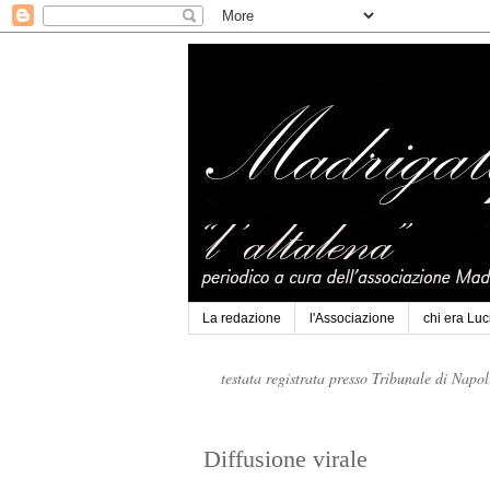
La redazione
l'Associazione
chi era Lu
testata registrata presso Tribunale di Napo
Diffusione virale