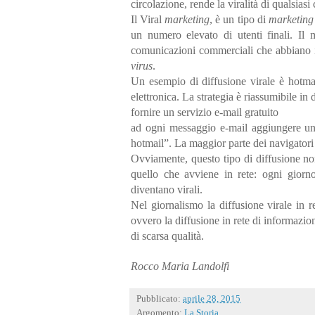
circolazione, rende la viralità di qualsias
Il Viral
marketing
, è un tipo di
marketing
un numero elevato di utenti finali. Il m
comunicazioni commerciali che abbiano i
virus
.
Un esempio di diffusione virale è hotmai
elettronica. La strategia è riassumibile in 
fornire un servizio e-mail gratuito
ad ogni messaggio e-mail aggiungere un m
hotmail”. La maggior parte dei navigatori
Ovviamente, questo tipo di diffusione non
quello che avviene in rete: ogni giorn
diventano virali.
Nel giornalismo la diffusione virale in r
ovvero la diffusione in rete di informazion
di scarsa qualità.
Rocco Maria Landolfi
Pubblicato:
aprile 28, 2015
Argomento:
La Storia