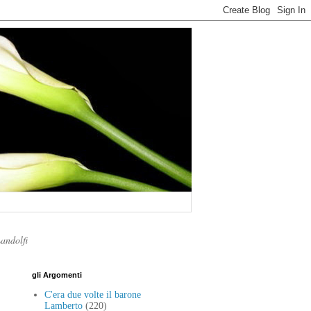
Landolfi
gli Argomenti
C'era due volte il barone
Lamberto
(220)