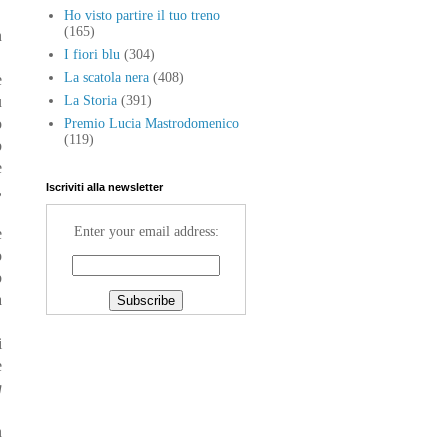
Ho visto partire il tuo treno
(165)
n
I fiori blu
(304)
La scatola nera
(408)
è
ù
La Storia
(391)
o
Premio Lucia Mastrodomenico
(119)
b
e
,
Iscriviti alla newsletter
Enter your email address:
e
o
b
a
i
e
g
n