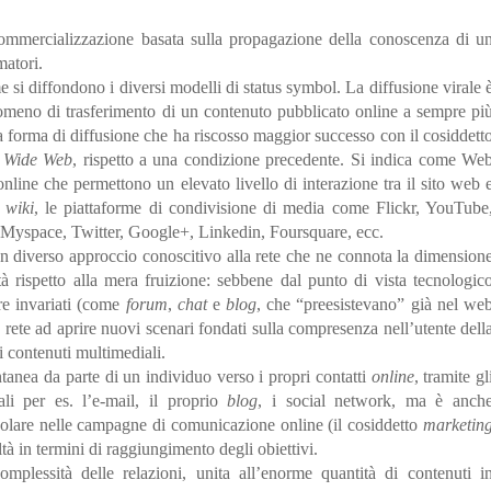
 commercializzazione basata sulla propagazione della conoscenza di u
atori.
 si diffondono i diversi modelli di status symbol. La diffusione virale 
omeno di trasferimento di un contenuto pubblicato online a sempre pi
la forma di diffusione che ha riscosso maggior successo con il cosiddett
 Wide Web
, rispetto a una condizione precedente. Si indica come We
 online che permettono un elevato livello di interazione tra il sito web 
i
wiki
, le piattaforme di condivisione di media come Flickr, YouTube
Myspace, Twitter, Google+, Linkedin, Foursquare, ecc.
 un diverso approccio conoscitivo alla rete che ne connota la dimension
lità rispetto alla mera fruizione: sebbene dal punto di vista tecnologic
re invariati (come
forum
,
chat
e
blog
, che “preesistevano” già nel we
a rete ad aprire nuovi scenari fondati sulla compresenza nell’utente dell
 i contenuti multimediali.
tanea da parte di un individuo verso i propri contatti
online
, tramite gl
ali per es. l’e-mail, il proprio
blog
, i social network, ma è anch
icolare nelle campagne di comunicazione online (il cosiddetto
marketin
ltà in termini di raggiungimento degli obiettivi.
complessità delle relazioni, unita all’enorme quantità di contenuti i