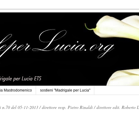
cia Mastrodomenico
sostieni "Madrigale per Lucia"
li n.70 del 05-11-2013 /
direttore resp. Pietro Rinaldi /
direttore edit. Roberto 