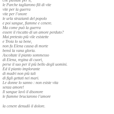
che passate per lì,
le Parche tagliarono fili di vite
vite per la guerra
vite per l’onore
le urla strazianti del popolo
e poi sangue, fiamme e cenere.
Ma come può la guerra
essere il riscatto di un amore perduto?
Mai pretesto più vile esistette
e Troia lo sa bene,
non fu Elena causa di morte
bensì la vana gloria.
Ascoltate il pianto sommesso
di Elena, regina di cuori,
perse il suo per il più bello degli uomini.
Ed il pianto implorante
di madri non più tali
di figli gettati nei mari.
Le donne lo sanno : non esiste vita
senza amore!
Il sangue lavò il disonore
le fiamme bruciarono l’amore
la cenere denudò il dolore.