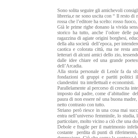
Sono solita seguire gli amichevoli consigl
libreria,e ne sono uscita con “ Il resto di
rossa che l’editore ha scelto: rosso fuoco,
Già le prime righe donano la vivida sens
storico ha tutto, anche l’odore delle pa
ragazzina di agiate origini borghesi, educ
della alta società
dell’epoca, per intender
caotica e colorata città, ma ne resta am
letterari di alcuni amici dello zio, tessend
dalle idee chiare ed una grande poetes
dell’Arcadia.
Alla storia personale di Lenòr fa da sf
fondazioni di gruppi e partiti politici il
clandestini
tra intellettuali e economisti.
Parallelamente al percorso di crescita int
imposto dal padre, come d’abitudine
de
paura di non essere né una buona madre, né
netto contrasto con tutto.
Striano però riesce in una cosa mai succ
entra nell’universo femminile, lo studia,
particolare, molto vicino a ciò che una d
Debole e fragile per il matrimonio infelic
costante
perdita di punti di riferimento
depressione. Ciò che segna la contessa è 