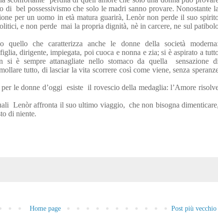
so di
bel possessivismo che solo le madri sanno provare. Nonostante l
sione per un uomo in età matura guarirà, Lenòr non perde il suo spirit
olitici, e non perde
mai la propria dignità, nè in carcere, ne sul patibol
.
mo quello che caratterizza anche le donne della società moderna
glia, dirigente, impiegata, poi cuoca e nonna e zia; si è aspirato a tutt
n si è sempre attanagliate nello stomaco da quella
sensazione d
ollare tutto, di lasciar la vita scorrere così come viene, senza speranz
 per le donne d’oggi
esiste
il rovescio della medaglia: l’Amore risolv
ali
Lenòr affronta il suo ultimo viaggio,
che non bisogna dimenticare
sto di niente
.
Home page
Post più vecchio