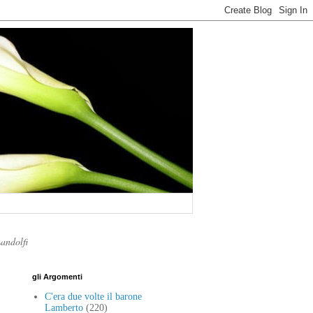
Landolfi
gli Argomenti
C'era due volte il barone
Lamberto
(220)