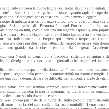
i per quanto riguarda le buone letture,cosi anche stavolta sono entrata i
 niente” di Enzo Striano.
Salgo in funicolare e guardo rapita la copertin
 passione. ”Bel segno” penso,cosi apro il libro e inizio a leggere.
azione di imbattersi in un romanzo storico, uno di quei romanzi che d
gine. Striano scrive di
Eleonora Pimentel Fonseca, o Lenòr,
un
ata e lodata da tutti, colta e con una intelligenza esplosiva, una pupill
ci. Appena arrivata a Napoli, Lenòr è del tutto impreparata alla vocifera
maliata, follemente rapita. Proprio qui inizierà a frequentare i salon
o amicizie con i più illustri intellettuali del tempo; ne uscirà
una donn
sa, tanto grande
da riuscire ad entrare nella famigerata Accademi
ondo una Napoli in piena rivolta giacobina, sostenuta ed animata d
legali, divulgata attraverso
testate giornalistiche segrete ed incontr
ellettuale si affianca quello della donna Lenòr: un matrimonio disastros
ll’epoca, segnato dalla perenne incomunicabilità tra marito e moglie; l
 una buona donna di casa, le difficoltà nell’affrontare scelte di vita i
essa prima: con una scrittura semplice, limpida e storicamente valida,
 lo analizza, lo denuda, lo mostra apertamente:
Lenòr è un personaggi
onna del nostro secolo dovrebbe essere.
e, reso ancora più triste dalla morte del figlio piccolo, estenuata dall
, di amor proprio, dei suoi ruoli, della sua femminilità, Lenòr entra i
la sconfortante
perdita di quell’amore che solo una donna può provar