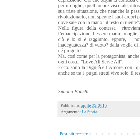
per un figlio, quell’amore viscerale, intri
sua triste situazione, che neanche la pas
rivoluzionario, non spegne i suoi ardori p
dove sale con in mano “il resto di niente”
Nella figura della contessa
ritrovia
l’emancipazione, l’essere madre, moglie, fi
ciò e lo si è raggiunto, eppure,
no
inadeguatezza? di vuoto? dalla voglia di m
né progetti?
Ma, così come per la protagonista, anche
ogni cosa...”Love All
Serve All”.
Ecco: sono la Dignità e l’Amore, con i qu
anche se tra i
pugni stretti vive solo
il re
Simona Bonetti
Pubblicato:
aprile 25, 2015
Argomento:
La Storia
Post più recente