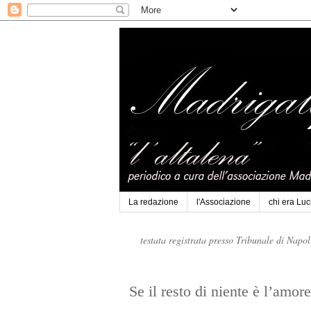
La redazione
l'Associazione
chi era Lu
testata registrata presso Tribunale di Napo
Se il resto di niente è l’amore