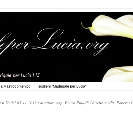
cia Mastrodomenico
sostieni "Madrigale per Lucia"
li n.70 del 05-11-2013 /
direttore resp. Pietro Rinaldi /
direttore edit. Roberto 