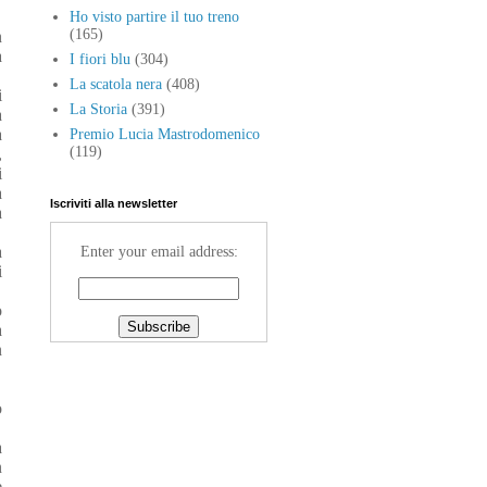
Ho visto partire il tuo treno
(165)
n
a
I fiori blu
(304)
La scatola nera
(408)
i
La Storia
(391)
a
a
Premio Lucia Mastrodomenico
(119)
,
i
a
Iscriviti alla newsletter
a
a
Enter your email address:
i
o
a
n
o
a
n
e