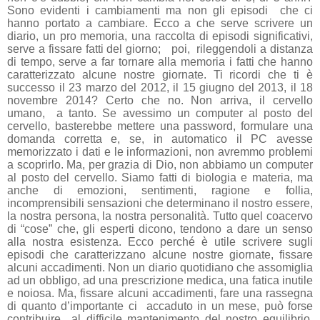
Sono evidenti i cambiamenti ma non gli episodi
che ci
hanno portato a cambiare. Ecco a che serve scrivere un
diario, un pro memoria, una raccolta di episodi significativi,
serve a fissare fatti del giorno;
poi,
rileggendoli a distanza
di tempo, serve a far tornare alla memoria i fatti che hanno
caratterizzato alcune nostre giornate. Ti ricordi che ti è
successo il 23 marzo del 2012, il 15 giugno del 2013, il 18
novembre 2014? Certo che no. Non arriva, il cervello
umano,
a tanto. Se avessimo un computer al posto del
cervello, basterebbe mettere una password, formulare una
domanda corretta e, se, in automatico il PC avesse
memorizzato i dati e le informazioni, non avremmo problemi
a scoprirlo. Ma, per grazia di Dio, non abbiamo un computer
al posto del cervello. Siamo fatti di biologia e materia, ma
anche di emozioni, sentimenti, ragione e follia,
incomprensibili sensazioni che determinano il nostro essere,
la nostra persona, la nostra personalità. Tutto quel coacervo
di “cose” che, gli esperti dicono, tendono a dare un senso
alla nostra esistenza. Ecco perché è utile scrivere sugli
episodi che caratterizzano alcune nostre giornate, fissare
alcuni accadimenti. Non un diario quotidiano che assomiglia
ad un obbligo, ad una prescrizione medica, una fatica inutile
e noiosa. Ma, fissare alcuni accadimenti, fare una rassegna
di quanto d’importante ci
accaduto in un mese, può forse
contribuire
al difficile mantenimento del nostro equilibrio