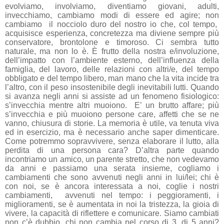
evolviamo, involviamo, diventiamo giovani, adulti,
invecchiamo, cambiamo modi di essere ed agire; non
cambiamo
il nocciolo duro del nostro io che, col tempo,
acquisisce esperienza, concretezza ma diviene sempre più
conservatore, brontolone e timoroso. Ci sembra tutto
naturale, ma non lo è. È frutto della nostra e/involuzione,
dell’impatto con l’ambiente esterno, dell’influenza della
famiglia, del lavoro, delle relazioni con altri/e, del tempo
obbligato e del tempo libero, man mano che la vita incide tra
l’altro, con il peso insostenibile degli inevitabili lutti. Quando
si avanza negli anni si assiste ad un fenomeno fisiologico:
s’invecchia mentre altri muoiono.
E’ un brutto affare; più
s’invecchia e più muoiono persone care, affetti che se ne
vanno, chiusura di storie. La memoria è utile, va tenuta viva
ed in esercizio, ma è necessario anche saper dimenticare.
Come potremmo sopravvivere, senza elaborare il lutto, alla
perdita di una persona cara? D’altra parte quando
incontriamo un amico, un parente stretto, che non vedevamo
da anni e passiamo una serata insieme, cogliamo i
cambiamenti che sono avvenuti negli anni in lui/lei; chi è
con noi, se è ancora interessata a noi, coglie i nostri
cambiamenti,
avvenuti nel tempo: i peggioramenti, i
miglioramenti, se è aumentata in noi la tristezza, la gioia di
vivere, la capacità di riflettere e comunicare. Siamo cambiati
non c’è dubbio, chi non cambia nel corso di 3, di 5 anni?