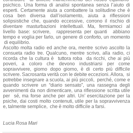
psichico. Una forma di analisi spontanea senza l’aiuto di
esperti. Certamente aiuta a combattere la solitudine che è
cosa ben diversa dall’isolamento, aiuta a riflessioni
solipsistiche che, quando eccessive, corrono il rischio di
diventare masturbazioni intellettuali. Ma, fermiamoci al
livello base: scrivere,
rappresenta per quanti
abbiano
tempo e voglia per farlo, un genere di conforto, un momento
di equilibrio.
Ascolto molta radio ed anche ora, mentre scrivo ascolto la
consueta radio tre. Qualcuno, mentre scrivo, alla radio, ci
ricorda che la cultura è
tuttora roba
da ricchi, che ai più
poveri, a coloro che devono industriarsi per come
sopravvivere, giorno dopo giorno, è di certo più difficile
scrivere. Sacrosanta verità con le debite eccezioni. Allora,
si
potrebbe insegnare a scuola, ai più piccoli,
perché, come e
quando scrivere un “diario sensato”, una rassegna degli
avvenimenti da non dimenticare, una riflessione scritta utile
per
sé, ma forse anche per altri. Un’ esercitazione per la
psiche, dai costi molto contenuti, utile per la sopravvivenza
e, talmente semplice,
che è molto difficile a farsi.
Lucia Rosa Mari