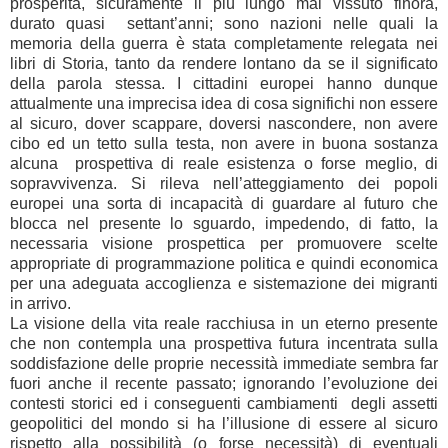
prosperità, sicuramente il più lungo mai vissuto finora,
durato quasi
settant’anni; sono nazioni nelle quali la
memoria della guerra è stata completamente relegata nei
libri di Storia, tanto da rendere lontano da se il significato
della parola stessa. I cittadini europei hanno dunque
attualmente una imprecisa idea di cosa significhi non essere
al sicuro, dover scappare, doversi nascondere, non avere
cibo ed un tetto sulla testa, non avere in buona sostanza
alcuna
prospettiva di reale esistenza o forse meglio, di
sopravvivenza. Si rileva nell’atteggiamento dei popoli
europei una sorta di incapacità di guardare al futuro che
blocca nel presente lo sguardo, impedendo, di fatto, la
necessaria visione prospettica per promuovere scelte
appropriate di programmazione politica e quindi economica
per una adeguata accoglienza e sistemazione dei migranti
in arrivo.
La visione della vita reale racchiusa in un eterno presente
che non contempla una prospettiva futura incentrata sulla
soddisfazione delle proprie necessità immediate sembra far
fuori anche il recente passato; ignorando l’evoluzione dei
contesti storici ed i conseguenti cambiamenti
degli assetti
geopolitici del mondo si ha l’illusione di essere al sicuro
rispetto alla possibilità (o forse necessità) di eventuali