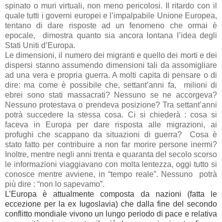
spinato o muri virtuali, non meno pericolosi. Il ritardo con il
quale tutti i governi europei e l’impalpabile Unione Europea,
tentano di dare risposte ad un fenomeno che ormai è
epocale,
dimostra quanto sia ancora lontana l’idea degli
Stati Uniti d’Europa.
Le dimensioni, il numero dei migranti e quello dei morti e dei
dispersi stanno assumendo dimensioni tali da assomigliare
ad una vera e propria guerra. A molti capita di pensare o di
dire: ma come è possibile che, settant’anni fa,
milioni di
ebrei sono stati massacrati? Nessuno se ne accorgeva?
Nessuno protestava o prendeva posizione? Tra settant’anni
potrà succedere la stessa cosa. Ci si chiederà : cosa si
faceva in Europa per dare risposta alle migrazioni, ai
profughi che scappano da situazioni di guerra?
Cosa è
stato fatto per contribuire a non far morire persone inermi?
Inoltre, mentre negli anni trenta e quaranta del secolo scorso
le informazioni viaggiavano con molta lentezza, oggi tutto si
conosce mentre avviene, in “tempo reale”. Nessuno
potrà
più dire : “non lo sapevamo”.
L’Europa è attualmente composta da nazioni (fatta le
eccezione per la ex Iugoslavia) che dalla fine del secondo
conflitto mondiale vivono un lungo periodo di pace e relativa