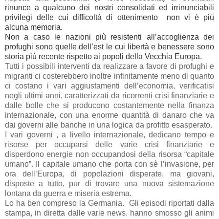
rinunce a qualcuno dei nostri consolidati ed irrinunciabili
privilegi delle cui difficoltà di ottenimento
non vi è più
alcuna memoria.
Non a caso le nazioni più resistenti all’accoglienza dei
profughi sono quelle dell’est le cui libertà e benessere sono
storia più recente rispetto ai popoli della Vecchia Europa.
Tutti i possibili interventi da realizzare a favore di profughi e
migranti ci costerebbero inoltre infinitamente meno di quanto
ci costano i vari aggiustamenti dell’economia, verificatisi
negli ultimi anni, caratterizzati da ricorrenti crisi finanziarie e
dalle bolle che si producono costantemente nella finanza
internazionale, con una enorme quantità di danaro che va
dai governi alle banche in una logica da profitto esasperato.
I vari governi , a livello internazionale, dedicano tempo e
risorse per occuparsi delle varie crisi finanziarie e
disperdono energie non occupandosi della risorsa “capitale
umano”. Il capitale umano che porta con sè l’invasione, per
ora dell’Europa, di popolazioni disperate, ma giovani,
disposte a tutto, pur di trovare una nuova sistemazione
lontana da guerra e miseria estrema.
Lo ha ben compreso la Germania.
Gli episodi riportati dalla
stampa, in diretta dalle varie news, hanno smosso gli animi