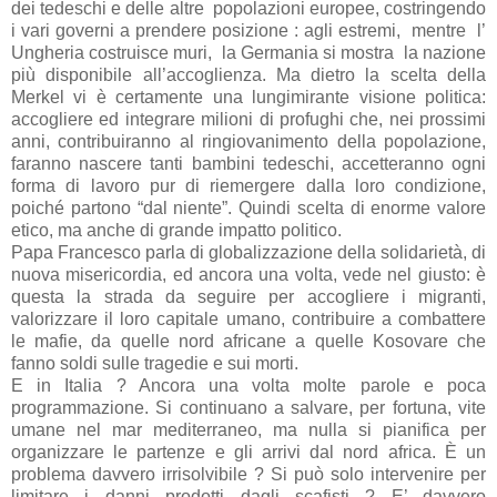
dei tedeschi e delle altre
popolazioni europee, costringendo
i vari governi a prendere posizione : agli estremi,
mentre
l’
Ungheria costruisce muri,
la Germania si mostra
la nazione
più disponibile all’accoglienza. Ma dietro la scelta della
Merkel vi è certamente una lungimirante visione politica:
accogliere ed integrare milioni di profughi che, nei prossimi
anni, contribuiranno al ringiovanimento della popolazione,
faranno nascere tanti bambini tedeschi, accetteranno ogni
forma di lavoro pur di riemergere dalla loro condizione,
poiché partono “dal niente”. Quindi scelta di enorme valore
etico, ma anche di grande impatto politico.
Papa Francesco parla di globalizzazione della solidarietà, di
nuova misericordia, ed ancora una volta, vede nel giusto: è
questa la strada da seguire per accogliere i migranti,
valorizzare il loro capitale umano, contribuire a combattere
le mafie, da quelle nord africane a quelle Kosovare che
fanno soldi sulle tragedie e sui morti.
E in Italia ? Ancora una volta molte parole e poca
programmazione. Si continuano a salvare, per fortuna, vite
umane nel mar mediterraneo, ma nulla si pianifica per
organizzare le partenze e gli arrivi dal nord africa. È un
problema davvero irrisolvibile ? Si può solo intervenire per
limitare i danni prodotti dagli scafisti ? E’ davvero