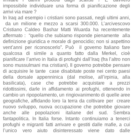
impossibile individuare una forma di pianificazione degli
arrivi via mare ?
In Iraq ad esempio i cristiani sono passati, negli ultimi anni,
da un milione e mezzo a scarsi 300.000. L’arcivescovo
Cristiano Caldeo Bashar Matti Wuarda ha recentemente
affermato :
“quello che subiamo risponde pienamente
alla
definizione giuridica e morale di genocidio; non si aspettino
vent’anni per riconoscerlo”. Può
il governo Italiano fare
qualcosa di simile a quanto fatto dalla Merkel, cioè
pianificare l’arrivo in Italia di profughi dall’Iraq (fra l’altro non
sono mussulmani ma cristiani). Il governo potrebbe pensare
di acquisire le tante
case disabitate poste nei cento paesi
della dorsale appenninica (dal molise, all’irpinia, alla
basilicata), case che potrebbe acquistare a prezzi
ridottissimi, darle in affidamento ai profughi, ottenendo in
cambio un ripopolamento, un ringiovanimento di quelle aree
geografiche, affidando loro la terra da coltivare per
creare
nuovo sviluppo, nuova occupazione che potrebbe giovare
anche alle popolazioni italiane del sud. Sembra
fantapolitica. In Italia forse. Intanto continuiamo a tenerci
profughi e migranti fatti arrivare e gestiti dalle mafie, a cui
l’unico vero aiuto disinteressato viene dato dalle