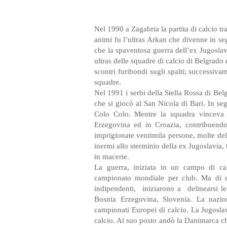
Nel 1990 a Zagabria la partita di calcio tr
animi fu l’ultras Arkan che divenne in seg
che la spaventosa guerra dell’ex Jugoslav
ultras delle squadre di calcio di Belgrado 
scontri furibondi sugli spalti; successiva
squadre.
Nel 1991 i serbi della Stella Rossa di Bel
che si giocò al San Nicola di Bari. In s
Colo Colo. Mentre la squadra vinceva 
Erzegovina ed in Croazia, contribuend
imprigionate ventimila persone, molte dell
inermi allo sterminio della ex Jugoslavia,
in macerie.
La guerra, iniziata in un campo di ca
campionato mondiale per club. Ma di q
indipendenti,
iniziarono a
delinearsi l
Bosnia Erzegovina, Slovenia. La naziona
campionati Europei di calcio. La Jugoslav
calcio. Al suo posto andò la Danimarca che