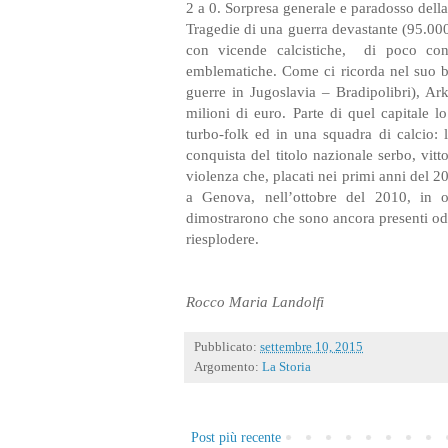
2 a 0. Sorpresa generale e paradosso della 
Tragedie di una guerra devastante (95.000 vi
con vicende calcistiche,
di poco con
emblematiche. Come ci ricorda nel suo be
guerre in Jugoslavia – Bradipolibri), Ar
milioni di euro. Parte di quel capitale l
turbo-folk ed in una squadra di calcio: 
conquista del titolo nazionale serbo, vitto
violenza che, placati nei primi anni del 20
a Genova, nell’ottobre del 2010, in oc
dimostrarono che sono ancora presenti odio 
riesplodere.
Rocco Maria Landolfi
Pubblicato:
settembre 10, 2015
Argomento:
La Storia
Post più recente