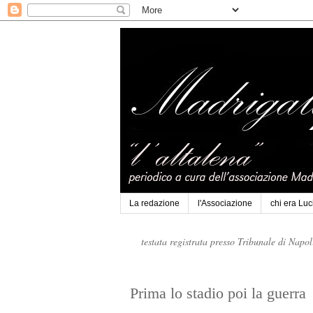
La redazione
l'Associazione
chi era Lu
testata registrata presso Tribunale di Napo
Prima lo stadio poi la guerra