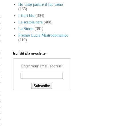
Ho visto partire il tuo treno
(165)
I fiori blu
(304)
i
i
La scatola nera
(408)
i
La Storia
(391)
a
Premio Lucia Mastrodomenico
e
(119)
e
Iscriviti alla newsletter
o
a
Enter your email address:
o
o
e
l
i
,
i
i
r