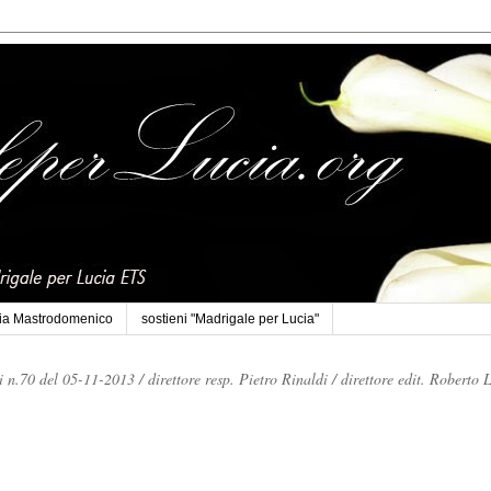
cia Mastrodomenico
sostieni "Madrigale per Lucia"
li n.70 del 05-11-2013 /
direttore resp. Pietro Rinaldi /
direttore edit. Roberto 