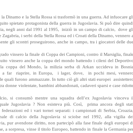
a la Dinamo e la Stella Rossa si trasformò in una guerra. Ad infuocare gl
uito spietato protagonista della guerra in Jugoslavia. Si può dire quind
ia, negli anni dal 1991 al 1995,
iniziò in un campo di calcio,
dove gl
e Zagabria, i serbi della Stella Rossa ed i Croati della Dinamo, vennero 
mente gli scontri proseguirono, anche in campo, tra i giocatori delle du
grado vinsero la finale di Coppa dei Campioni, contro il Marsiglia, final
eguito vinsero anche la coppa del mondo battendo i cileni del Deportiv
la coppa del Mondo, la milizia serba di Arkan uccideva in Bosni
o a far
riaprire, in Europa,
i lager, dove,
in pochi mesi, venner
e quali furono ammazzate. In tutto ciò gli altri stati europei
assistetter
 tra donne violentate, bambini abbandonati, cadaveri sparsi e case ridott
lcio, si consumò mentre una squadra dell’ex Jugoslavia vinceva i
uale Jugoslavia ? Non esisteva più. Così,
prima ancora degli stat
e federazioni ed i vari tornei separati: i campionati di Serbia, Croazia
le di calcio della Jugoslavia si sciolse nel 1992, alla vigilia de
ia, pur avendone diritto, non partecipò alla fase finale degli europei d
, a sorpresa, vinse il titolo Europeo, battendo in finale la Germania pe