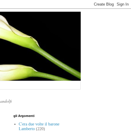
Landolfi
gli Argomenti
C'era due volte il barone
Lamberto
(220)