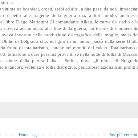
storia.
ttime tra bosniaci, croati, serbi ed altri, a due passi da noi), intrecciat
to rispetto alle tragedie della guerra ma, a loro modo, anch’ess
l libro Diego Mariottini (Il comandante Alkan, le curve da stadio e l
kan aveva accumulato, alla fine della guerra, un tesoro di cinquecent
o aveva investito nella produzione discografica della moglie, stella de
l’Obilic di Belgrado che, nel giro di un anno, passò dalla serie B all
ria frutto di totalitarismo,
anche nel mondo del calcio. Totalitarismo 
00, tornarono a dare pessima prova di sé nella notte di follia di Marassi
casione della partita Italia – Serbia, dove gli ultras di Belgrad
e rancori, violenza e follia distruttiva, pericolosi nazionalismi pronti 
Home page
Post più vecchio