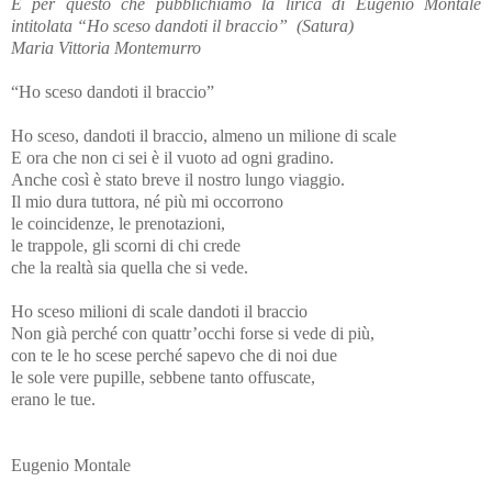
È per questo che pubblichiamo la lirica di Eugenio Montale
intitolata “Ho sceso dandoti il braccio”
(Satura)
Maria Vittoria Montemurro
“Ho sceso dandoti il braccio”
Ho sceso, dandoti il braccio, almeno un milione di scale
E ora che non ci sei è il vuoto ad ogni gradino.
Anche così è stato breve il nostro lungo viaggio.
Il mio dura tuttora, né più mi occorrono
le coincidenze, le prenotazioni,
le trappole, gli scorni di chi crede
che la realtà sia quella che si vede.
Ho sceso milioni di scale dandoti il braccio
Non già perché con quattr’occhi forse si vede di più,
con te le ho scese perché sapevo che di noi due
le sole vere pupille, sebbene tanto offuscate,
erano le tue.
Eugenio Montale