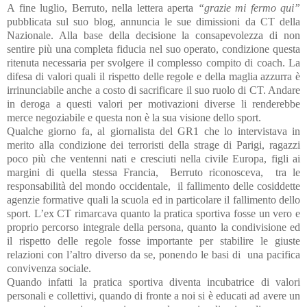
A fine luglio, Berruto, nella lettera aperta
“grazie mi fermo qui”
pubblicata sul suo blog, annuncia le sue dimissioni da CT della
Nazionale. Alla base della decisione la consapevolezza di non
sentire più una completa fiducia nel suo operato, condizione questa
ritenuta necessaria per svolgere il complesso compito di coach. La
difesa di valori quali il rispetto delle regole e della maglia azzurra è
irrinunciabile anche a costo di sacrificare il suo ruolo di CT. Andare
in deroga a questi valori per motivazioni diverse li renderebbe
merce negoziabile e questa non è la sua visione dello sport.
Qualche giorno fa, al giornalista del GR1 che lo intervistava in
merito alla condizione dei terroristi della strage di Parigi, ragazzi
poco più che ventenni nati e cresciuti nella civile Europa, figli ai
margini di quella stessa Francia,
Berruto riconosceva,
tra le
responsabilità del mondo occidentale,
il fallimento delle cosiddette
agenzie formative quali la scuola ed in particolare il fallimento dello
sport. L’ex CT rimarcava quanto la pratica sportiva fosse un vero e
proprio percorso integrale della persona, quanto la condivisione ed
il rispetto delle regole fosse importante per stabilire le giuste
relazioni con l’altro diverso da se, ponendo le basi di
una pacifica
convivenza sociale.
Quando infatti la pratica sportiva diventa incubatrice di valori
personali e collettivi, quando di fronte a noi si è educati ad avere un