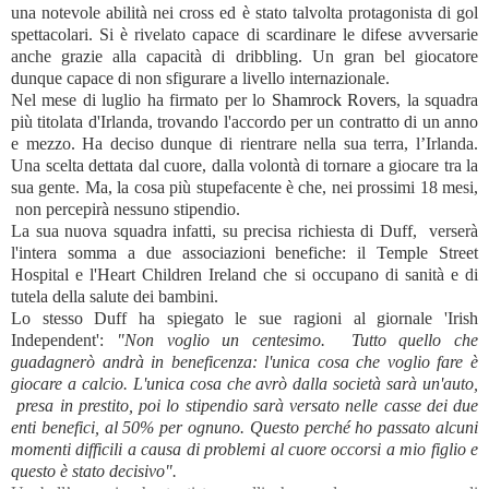
una notevole abilità nei cross ed è stato talvolta protagonista di gol
spettacolari. Si è rivelato capace di scardinare le difese avversarie
anche grazie alla capacità di dribbling. Un gran bel giocatore
dunque capace di non sfigurare a livello internazionale.
Nel mese di luglio ha firmato per lo
Shamrock Rovers
, la squadra
più titolata d'Irlanda, trovando l'accordo per un contratto di un anno
e mezzo. Ha deciso dunque di rientrare nella sua terra, l’Irlanda.
Una scelta dettata dal cuore, dalla volontà di tornare a giocare tra la
sua gente. Ma, la cosa più stupefacente è che, nei prossimi 18 mesi,
non percepirà nessuno stipendio.
La sua nuova squadra infatti, su precisa richiesta di Duff,
verserà
l'intera somma a due associazioni benefiche: il Temple Street
Hospital e l'Heart Children Ireland che si occupano di sanità e di
tutela della salute dei bambini.
Lo stesso Duff ha spiegato le sue ragioni al giornale 'Irish
Independent':
"Non voglio un centesimo.
Tutto quello che
guadagnerò andrà in beneficenza: l'unica cosa che voglio fare è
giocare a calcio. L'unica cosa che avrò dalla società sarà un'auto,
presa in prestito, poi lo stipendio sarà versato nelle casse dei due
enti benefici, al 50% per ognuno. Questo perché ho passato alcuni
momenti difficili a causa di problemi al cuore occorsi a mio figlio e
questo è stato decisivo".