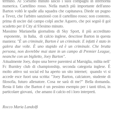
terminò. Al 55esimo minuto lasciò i suoi compagni in inferiorità
numerica. Cartellino rosso. Nella match più importante dell'anno
Barton voltò le spalle alla squadra che capitanava. Diede un pugno
a Tevez, che l'arbitro sanzionò con il cartellino rosso; non contento,
prima di uscire dal campo colpì anche Aguero, che poi segnò il gol
scudetto per il City al 93esimo minuto.
Massimo Marianella giornalista di Sky Sport, il più accreditato
esponente,
in Italia,
di calcio inglese, descrisse Barton in questa
maniera:
"È un criminale, Barton è un criminale. E infatti è stato in
galera due volte. È uno stupido ed è un criminale. Che brutta
persona, non dovrebbe mai stare in un campo di Premier League,
neanche con un biglietto, Joey Barton".
Attualmente Joey, dopo una breve parentesi al Marsiglia, milita nell’
Fc Burnley club di championship, seconda categoria inglese. È
molto attivo sui social ed ha aperto un sito internet;
quando vi si
accede esce fuori una scritta: "Joey Barton, calciatore, studente di
filosofia, futuro allenatore. Cosa ne sarà di me?" Bella domanda.
Resta il fatto che Barton è un pessimo esempio per i tanti tifosi, in
particolare giovani,
che amano il calcio ed i loro interpreti.
Rocco Maria Landolfi