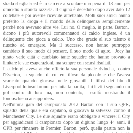
strada sbagliata ed è in carcere a scontare una pena di 18 anni per
omicidio a sfondo razzista. Il cugino è deceduto dopo aver dato
12
coltellate e poi averne ricevute altrettante. Molti suoi amici hanno
preferito la droga e il mondo della delinquenza semplicemente
perché non avevano altre vie. Lui no. O meglio, in parte. Barton,
dicono i più autorevoli commentatori di calcio inglese, è un
delinquente che gioca a calcio. Uno che grazie al suo talento è
riuscito ad emergere. Ma il successo, non hanno purtroppo
cambiato il suo modo di pensare, il suo modo di agire.
Joey ha
girato varie città e cambiato tante squadre che hanno provato a
limitare le sue esagerazioni, ma sempre con scarsi risultati.
Il calcio gli aveva anche offerto la sua personale rivincita,
contro
l'Everton, la squadra di cui era tifoso da piccolo e che l'aveva
scaricato quando giocava nelle giovanili. I tifosi dei blu di
Liverpool lo insultarono
per tutta la partita;
lui li zittì segnando un
gol contro di loro ma, non contento,
esultò mostrando il
fondoschiena ai supporters.
Nell'ultima gara del campionato 2012 Barton con il suo QPR,
squadra della quale era capitano, si giocava la salvezza contro il
Manchester City. Le due squadre erano obbligate a vincere: il City
per aggiudicarsi il campionato dopo un digiuno lungo 44 anni, il
QPR per rimanere in Premier. Barton, però, quella partita non la