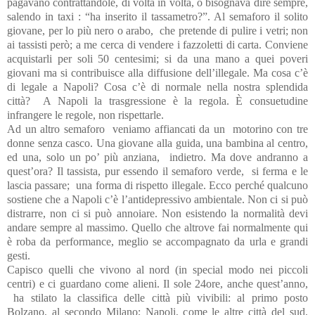
pagavano contrattandole, di volta in volta, o bisognava dire sempre,
salendo in taxi : “ha inserito il tassametro?”. Al semaforo il solito
giovane, per lo più nero o arabo,
che pretende di pulire i vetri; non
ai tassisti però; a me cerca di vendere i fazzoletti di carta. Conviene
acquistarli per soli 50 centesimi; si da una mano a quei poveri
giovani ma si contribuisce alla diffusione dell’illegale. Ma cosa c’è
di legale a Napoli? Cosa c’è di normale nella nostra splendida
città?
A Napoli la trasgressione è la regola. È consuetudine
infrangere le regole, non rispettarle.
Ad un altro semaforo
veniamo affiancati da un
motorino con tre
donne senza casco. Una giovane alla guida, una bambina al centro,
ed una, solo un po’ più anziana,
indietro. Ma dove andranno a
quest’ora? Il tassista, pur essendo il semaforo verde,
si ferma e le
lascia passare;
una forma di rispetto illegale. Ecco perché qualcuno
sostiene che a Napoli c’è l’antidepressivo ambientale. Non ci si può
distrarre, non ci si può annoiare. Non esistendo la normalità devi
andare sempre al massimo. Quello che altrove fai normalmente qui
è roba da performance, meglio se accompagnato da urla e grandi
gesti.
Capisco quelli che vivono al nord (in special modo nei piccoli
centri) e ci guardano come alieni. Il sole 24ore, anche quest’anno,
ha stilato la classifica delle città più vivibili: al primo posto
Bolzano, al secondo Milano; Napoli, come le altre città del sud,