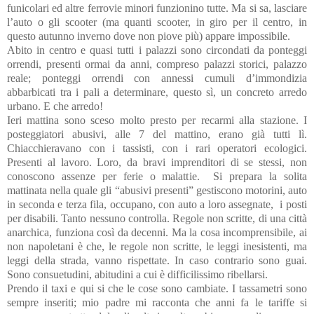
funicolari ed altre ferrovie minori funzionino tutte. Ma si sa, lasciare
l’auto o gli scooter (ma quanti scooter, in giro per il centro, in
questo autunno inverno dove non piove più) appare impossibile.
Abito in centro e quasi tutti i palazzi sono circondati da ponteggi
orrendi, presenti ormai da anni, compreso palazzi storici, palazzo
reale; ponteggi orrendi con annessi cumuli d’immondizia
abbarbicati tra i pali a determinare, questo sì, un concreto arredo
urbano. E che arredo!
Ieri mattina sono sceso molto presto per recarmi alla stazione. I
posteggiatori abusivi, alle 7 del mattino, erano già tutti lì.
Chiacchieravano con i tassisti, con i rari operatori ecologici.
Presenti al lavoro. Loro, da bravi imprenditori di se stessi, non
conoscono assenze per ferie o malattie.
Si prepara la solita
mattinata nella quale gli “abusivi presenti” gestiscono motorini, auto
in seconda e terza fila, occupano, con auto a loro assegnate,
i posti
per disabili. Tanto nessuno controlla. Regole non scritte, di una città
anarchica, funziona così da decenni. Ma la cosa incomprensibile, ai
non napoletani è che, le regole non scritte, le leggi inesistenti, ma
leggi della strada, vanno rispettate. In caso contrario sono guai.
Sono consuetudini, abitudini a cui è difficilissimo ribellarsi.
Prendo il taxi e qui si che le cose sono cambiate. I tassametri sono
sempre inseriti; mio padre mi racconta che anni fa le tariffe si