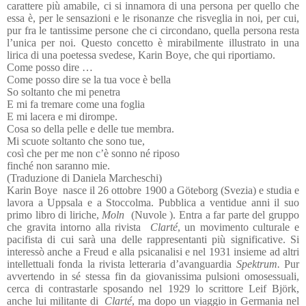
carattere più amabile, ci si innamora di una persona per quello che
essa è, per le sensazioni e le risonanze che risveglia in noi, per cui,
pur fra le tantissime persone che ci circondano, quella persona resta
l’unica per noi. Questo concetto è mirabilmente illustrato in una
lirica di una poetessa svedese, Karin Boye, che qui riportiamo.
Come posso dire …
Come posso dire se la tua voce è bella
So soltanto che mi penetra
E mi fa tremare come una foglia
E mi lacera e mi dirompe.
Cosa so della pelle e delle tue membra.
Mi scuote soltanto che sono tue,
così che per me non c’è sonno né riposo
finché non saranno mie.
(Traduzione di Daniela Marcheschi)
Karin Boye
nasce il 26 ottobre 1900 a Göteborg (Svezia) e studia e
lavora a Uppsala e a Stoccolma. Pubblica a ventidue anni il suo
primo libro di liriche,
Moln
(Nuvole ). Entra a far parte del gruppo
che gravita intorno alla rivista
Clarté
, un movimento culturale e
pacifista di cui sarà una delle rappresentanti più significative. Si
interessò anche a Freud e alla psicanalisi e nel 1931 insieme ad altri
intellettuali fonda la rivista letteraria d’avanguardia
Spektrum.
Pur
avvertendo in sé stessa fin da giovanissima pulsioni omosessuali,
cerca di contrastarle sposando nel 1929 lo scrittore Leif Björk,
anche lui militante di
Clarté
, ma dopo un viaggio in Germania nel