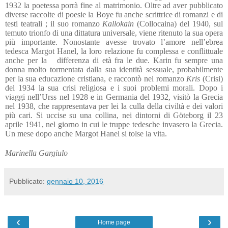
1932 la poetessa porrà fine al matrimonio. Oltre ad aver pubblicato
diverse raccolte di poesie la Boye fu anche scrittrice di romanzi e di
testi teatrali ; il suo romanzo
Kallokain
(Collocaina) del 1940, sul
temuto trionfo di una dittatura universale, viene ritenuto la sua opera
più importante. Nonostante avesse trovato l’amore nell’ebrea
tedesca Margot Hanel, la loro relazione fu complessa e conflittuale
anche per la
differenza di età fra le due. Karin fu sempre una
donna molto tormentata dalla sua identità sessuale, probabilmente
per la sua educazione cristiana, e raccontò nel romanzo
Kris
(Crisi)
del 1934 la sua crisi religiosa e i suoi problemi morali. Dopo i
viaggi nell’Urss nel 1928 e in Germania del 1932, visitò la Grecia
nel 1938, che rappresentava per lei la culla della civiltà e dei valori
più cari. Si uccise su una collina, nei dintorni di Göteborg il 23
aprile 1941, nel giorno in cui le truppe tedesche invasero la Grecia.
Un mese dopo anche Margot Hanel si tolse la vita.
Marinella Gargiulo
Pubblicato:
gennaio 10, 2016
‹
›
Home page