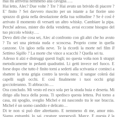
mai mi arriverai nemmeno alla caviglia…..
Hai letto, Alec? Due volte ? Tre ? Hai avuto un brivido di piacere ?
E’ finito ? Sei davvero riuscito per un istante a far fiorire uno
sprazzo di gioia nella desolazione della tua solitudine ? Se è così è
arrivato il momento di versarti un altro whisky. Cambiare la pipa.
Perché adesso, mister dio della vendetta, avrai eccome bisogno del
tuo piccolo whisky….
Devo dirti che cosa sei, Alec al confronto con gli altri che ho avuto
? Tu sei una pietraia nuda e scoscesa. Proprio come in quella
canzone. Un igloo nella neve. Te la ricordi la morte nel film
Il
Settimo Sigillo ?
La morte che vince a scacchi ? Quella sei tu.
Adesso ti alzi e distruggi questi fogli; no questa volta non li strappi
metodicamente in pedanti quadratini. Li getti invece nel fuoco. E
forse dopo che tutto è finito torni a sederti alla scrivania e cominci a
sbattere la testa grigia contro la tavola nera; il sangue colerà dai
capelli sugli occhi. E così finalmente i tuoi occhi grigi
goccioleranno. Ti abbraccio….
Ora concludo. Mi vesto ed esco sola per la strada buia e deserta. Mi
dirigo alla buca della posta. Ti spedisco questa lettera. Poi torno a
casa, mi spoglio, sveglio Michel e mi nascondo tra le sue braccia.
Michel è un uomo candido e delicato…
Di te non si può dire altrettanto. E nemmeno di me, amor mio.
Siamo entrambi, lo sai, creature spregevoli. Marce. E questa è la