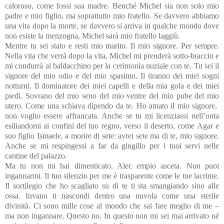
caloroso, come fossi sua madre. Benché Michel sia non solo mio
padre e mio figlio, ma soprattutto mio fratello. Se davvero abbiamo
una vita dopo la morte, se davvero si arriva in qualche mondo dove
non esiste la menzogna, Michel sarà mio fratello laggiù.
Mentre tu sei stato e resti mio marito. Il mio signore. Per sempre.
Nella vita che verrà dopo la vita, Michel mi prenderà sotto-braccio e
mi condurrà al baldacchino per la cerimonia nuziale con te. Tu sei il
signore del mio odio e del mio spasimo. Il tiranno dei miei sogni
notturni. Il dominatore dei miei capelli e della mia gola e dei miei
piedi. Sovrano del mio seno del mio ventre del mio pube del mio
utero. Come una schiava dipendo da te. Ho amato il mio signore,
non voglio essere affrancata. Anche se tu mi licenziassi nell’onta
esiliandomi ai confini del tuo regno, verso il deserto, come Agar e
suo figlio Ismaele, a morire di sete: avrei sete ma di te, mio signore.
Anche se mi respingessi a far da gingillo per i tuoi servi nelle
cantine del palazzo.
Ma tu non mi hai dimenticato, Alec empio asceta. Non puoi
ingannarmi. Il tuo silenzio per me è trasparente come le tue lacrime.
Il sortilegio che ho scagliato su di te ti sta smangiando sino alle
ossa. Invano ti nascondi dentro una nuvola come una sterile
divinità. Ci sono mille cose al mondo che sai fare meglio di me –
ma non ingannare. Questo no. In questo non mi sei mai arrivato né