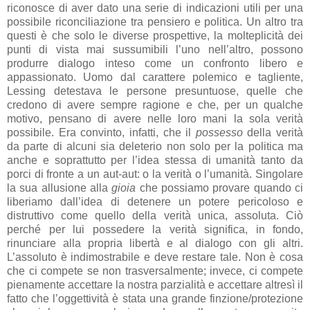
riconosce di aver dato una serie di indicazioni utili per una
possibile riconciliazione tra pensiero e politica. Un altro tra
questi è che solo le diverse prospettive, la molteplicità dei
punti di vista mai sussumibili l’uno nell’altro, possono
produrre dialogo inteso come un confronto libero e
appassionato. Uomo dal carattere polemico e tagliente,
Lessing detestava le persone presuntuose, quelle che
credono di avere sempre ragione e che, per un qualche
motivo, pensano di avere nelle loro mani la sola verità
possibile. Era convinto, infatti, che il
possesso
della verità
da parte di alcuni sia deleterio non solo per la politica ma
anche e soprattutto per l’idea stessa di umanità tanto da
porci di fronte a un aut-aut: o la verità o l’umanità. Singolare
la sua allusione alla
gioia
che possiamo provare quando ci
liberiamo dall’idea di detenere un potere pericoloso e
distruttivo come quello della verità unica, assoluta. Ciò
perché per lui possedere la verità significa, in fondo,
rinunciare alla propria libertà e al dialogo con gli altri.
L’assoluto è indimostrabile e deve restare tale. Non è cosa
che ci compete se non trasversalmente; invece, ci compete
pienamente accettare la nostra parzialità e accettare altresì il
fatto che l’oggettività è stata una grande finzione/protezione