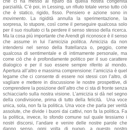
che ci ha messo al riparo da quella nostra congenita
parzialità. C’è poi, in Lessing, un rifiuto totale verso tutto ciò
che è statico, rigido, fisso. Pensiero e azione sono in
movimento
.
La rigidità annulla la sperimentazione, la
sorpresa, lo stupore, così come il perseguire qualcosa solo
per il suo risultato ci fa perdere il senso stesso della ricerca.
Ma la cosa più importante che Arendt gli riconosce è il senso
che assume in lui l’
amicizia politica
. Amicizia da non
intendersi nel senso della fratellanza o, peggio, come
qualcosa di sentimentale e di intimamente personale, ma
come ciò che è profondamente politico per il suo carattere
dialogico e per il suo essere sempre riferito al mondo.
Apertura all’altro e massima comprensione: l’amicizia è quel
legame che ci consente di essere noi stessi con l’altro, di
vagliare e mettere in discussione le nostre prospettive, di
comprendere la posizione dell’altro che ci sta di fronte senza
schiacciarlo sulla nostra visione. L’amicizia si dà nel segno
della condivisione, prima di tutto della felicità.
Una voce
unica, sola, non fa la politica. Una voce che parla per verità
assolute, che divide i buoni dai cattivi, non fa la politica.
Fa
la politica, invece, lo sfondo comune sul quale tessiamo i
nostri discorsi, l’andare e venire delle nostre parole che
danno senso, ogni volta di nuovo, a questo nostro