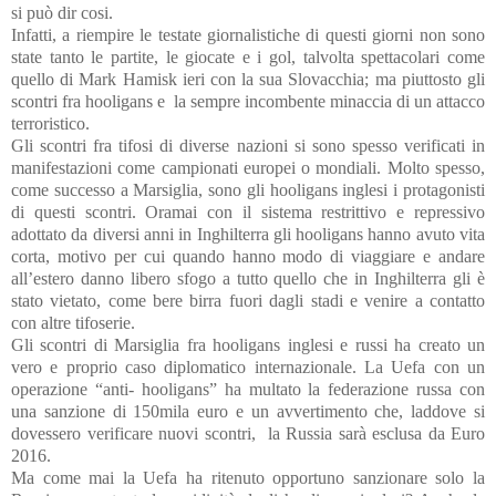
si può dir cosi.
Infatti, a riempire le testate giornalistiche di questi giorni non sono
state tanto le partite, le giocate e i gol, talvolta spettacolari come
quello di Mark Hamisk ieri con la sua Slovacchia; ma piuttosto gli
scontri fra hooligans e
la sempre incombente minaccia di un attacco
terroristico.
Gli scontri fra tifosi di diverse nazioni si sono spesso verificati in
manifestazioni come campionati europei o mondiali. Molto spesso,
come successo a Marsiglia, sono gli hooligans inglesi i protagonisti
di questi scontri. Oramai con il sistema restrittivo e repressivo
adottato da diversi anni in Inghilterra gli hooligans hanno avuto vita
corta, motivo per cui quando hanno modo di viaggiare e andare
all’estero danno libero sfogo a tutto quello che in Inghilterra gli è
stato vietato, come bere birra fuori dagli stadi e venire a contatto
con altre tifoserie.
Gli scontri di Marsiglia fra hooligans inglesi e russi ha creato un
vero e proprio caso diplomatico internazionale. La Uefa con un
operazione “anti- hooligans” ha multato la federazione russa con
una sanzione di 150mila euro e un avvertimento che, laddove si
dovessero verificare nuovi scontri,
la Russia sarà esclusa da Euro
2016.
Ma come mai la Uefa ha ritenuto opportuno sanzionare solo la