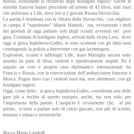
Russia, nonostante la recidività degli hooligans inglesi? Anche le
autorità francesi hanno proceduto all’arresto di 43 tifosi, tutti russi
che andavano a Lille, dove ieri si è giocata Russia-Slovacchia.
La partita è terminata con la vittoria della Slovacchia,
con migliore
in campo il “napoletano” Marek Hamisk;
ma, ovviamente i titoli
dei giornali di oggi parlano solo degli scontri avvenuti nel
post
gara. Centinaia di hooligans inglesi, arrivati dalla vicina Lens,
dove
oggi si gioca Inghilterra-Galles, si sono scontrati con gli ultrà russi
costringendo la polizia a intervenire con gas lacrimogeni.
Esplosioni, scontri e tafferugli: Lille, dopo Marsiglia ancora sotto
assedio da parte di tifosi, violenti e ripetitivamente stupidi. Ne è
seguito un vero e proprio caso diplomatico internazionale fra
Francia e Russia, con la convocazione dell’ambasciatore francese a
Mosca. Pugno duro con i violenti russi ma, non altrettanto, con gli
hooligans inglesi.
Oggi, come detto,
si gioca Inghilterra-Galles, considerata una delle
gare più a rischio di questo europeo, anche, ma non solo,
per
l’importanza della partita. L’auspicio
è ovviamente che,
al più
presto,
si torni a parlare solo di calcio giocato, non più di scontri,
tensioni e minacce terroristiche.
Rocco Maria Landolfi