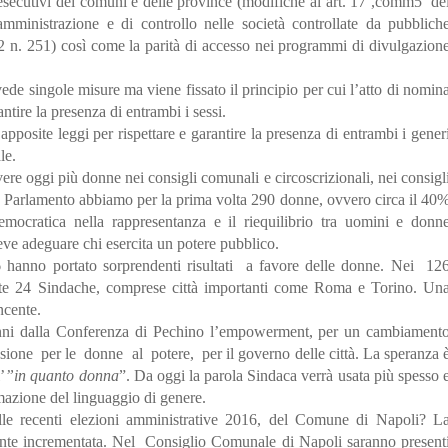
i esecutivi dei comuni e delle province (modifiche al’art. 17 ,comm5 de
inistrazione e di controllo nelle società controllate da pubblich
. 251) così come la parità di accesso nei programmi di divulgazion
vede singole misure ma viene fissato il principio per cui l’atto di nomin
ntire la presenza di entrambi i sessi.
posite leggi per rispettare e garantire la presenza di entrambi i gener
le.
re oggi più donne nei consigli comunali e circoscrizionali, nei consigl
in Parlamento abbiamo per la prima volta 290 donne, ovvero circa il 40
democratica nella rappresentanza e il riequilibrio tra uomini e donn
deve adeguare chi esercita un potere pubblico.
 hanno portato sorprendenti risultati a favore delle donne. Nei 12
tte 24 Sindache, comprese città importanti come Roma e Torino. Un
ncente.
anni dalla Conferenza di Pechino l’empowerment, per un cambiament
asione per le donne al potere, per il governo delle città. La speranza 
’
”in quanto donna
”. Da oggi la parola Sindaca verrà usata più spesso 
mazione del linguaggio di genere.
lle recenti elezioni amministrative 2016, del Comune di Napoli? L
nte incrementata. Nel Consiglio Comunale di Napoli saranno present