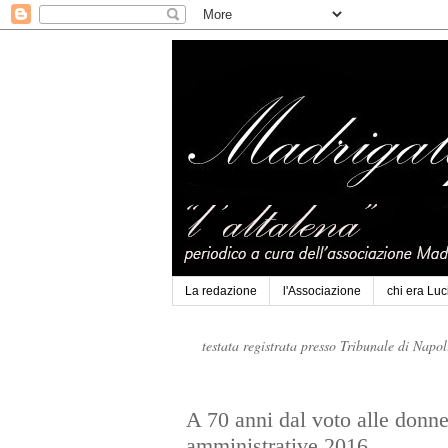
La redazione
l'Associazione
chi era Lu
testata registrata presso Tribunale di Napo
A 70 anni dal voto alle donne
amministrative 2016