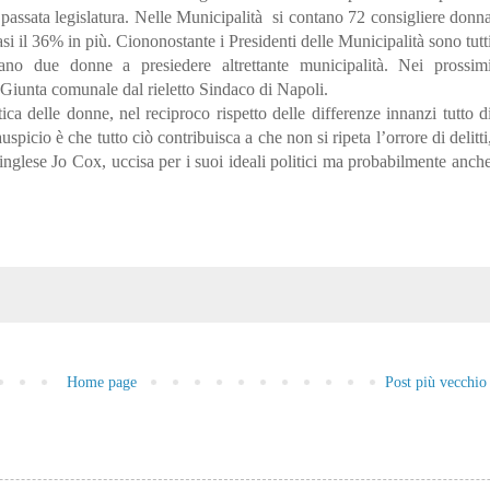
passata legislatura.
Nelle Municipalità
si contano 72 consigliere donn
si il 36% in più. Ciononostante i Presidenti delle Municipalità sono
tutt
no due donne a presiedere altrettante municipalità. Nei prossim
iunta comunale dal rieletto Sindaco di Napoli.
ica delle donne, nel reciproco rispetto delle differenze innanzi tutto d
spicio è che tutto ciò contribuisca a che non si ripeta l’orrore di delitti
inglese Jo Cox, uccisa per i suoi ideali politici ma probabilmente anch
Home page
Post più vecchio