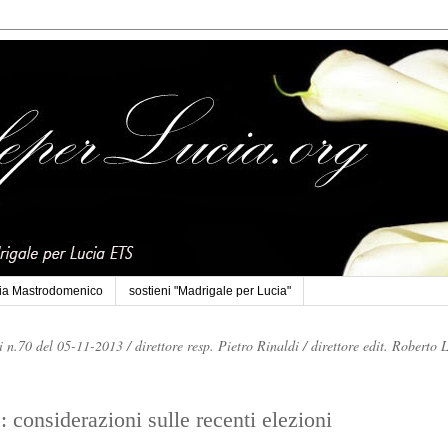
cia Mastrodomenico
sostieni "Madrigale per Lucia"
li n.70 del 05-11-2013 /
direttore resp. Pietro Rinaldi /
direttore edit. Roberto 
: considerazioni sulle recenti elezioni