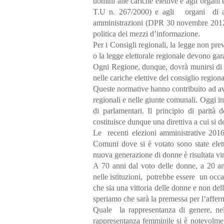
uomini alle cariche elettive e agli organ
T.U n. 267/2000) e agli organi di amm
amministrazioni (DPR 30 novembre 2012 n
politica dei mezzi d’informazione.
Per i Consigli regionali, la legge non pre
o la legge elettorale regionale devono gara
Ogni Regione, dunque, dovrà munirsi di ap
nelle cariche elettive del consiglio regiona
Queste normative hanno contribuito ad ave
regionali e nelle giunte comunali. Oggi 
di parlamentari. Il principio di parità 
costituisce dunque una direttiva a cui si 
Le recenti elezioni amministrative 2016
Comuni dove si è votato sono state ele
nuova generazione di donne è risultata vi
A 70 anni dal voto delle donne, a 20 
nelle istituzioni, potrebbe essere un occ
che sia una vittoria delle donne e non dell
speriamo che sarà la premessa per l’affer
Quale la rappresentanza di genere, ne
rappresentanza femminile si è notevolme