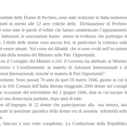
diale delle Donne di Pechino, sono state realizzate in Italia numeros
ggiunti in merito alle 12 aree critiche della Dichiarazione di Pechino
p
sono state le parole d’ordine che hanno caratterizzato l’appuntament
le istituzioni, le associazioni hanno messo in evidenza che purtroppo l
 I diritti delle donne sono ancora lesi, in particolare la violenza sull
 essere attuate.
Nel corso dei dibattiti che si sono svolti nell’occasion
ssità della nomina del Ministro sulle Pari Opportunità.
n il Consiglio dei Ministri n.116. il Governo ha attribuito al Ministr
irizzo e Coordinamento in materia di Adozioni Internazionali e d
oni Internazionali, nonché in materia di Pari Opportunità”.
rtante. Sono passati 70 anni da quel 10 marzo 1946, giorno in cui l
ta in 436 Comuni dell’Italia liberata eleggendo 2000 donne nei consigl
n occasione del referendum del 2 giugno 1946, data in cui nacque l
o una democrazia paritaria, dopo anni di lotte.
che all’impegno di 22 donne che parteciparono alla sua stesura, un
uale la posizione giuridica della donna era di assoluta inferiorità nell
a.
, faticoso e non certo completato. La Costituzione della Repubblic