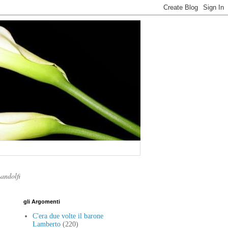
Landolfi
gli Argomenti
C'era due volte il barone
Lamberto
(220)