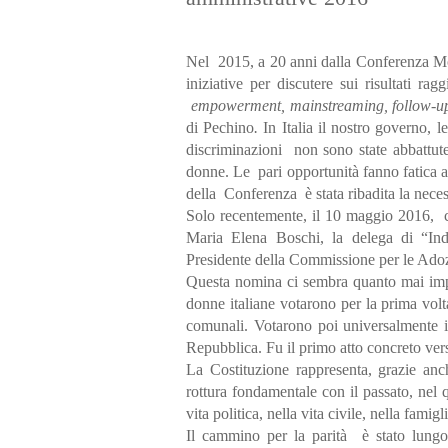
Nel 2015, a 20 anni dalla Conferenza Mon
iniziative per discutere sui risultati ra
empowerment, mainstreaming, follow-u
di Pechino
.
In Italia il nostro governo, 
discriminazioni non sono state abbattute.
donne. Le pari opportunità fanno fatica ad
della Conferenza è stata ribadita la nece
Solo recentemente, il 10 maggio 2016, co
Maria Elena Boschi, la delega di “Ind
Presidente della Commissione per le Adozi
Questa nomina ci sembra quanto mai impo
donne italiane votarono per la prima vol
comunali. Votarono poi universalmente i
Repubblica. Fu il primo atto concreto vers
La Costituzione rappresenta, grazie an
rottura fondamentale con il passato, nel q
vita politica, nella vita civile, nella famigli
Il cammino per la parità è stato lungo