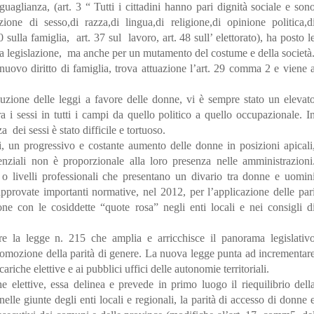
uguaglianza, (art. 3 “ Tutti i cittadini hanno pari dignità sociale e son
ione di sesso,di razza,di lingua,di religione,di opinione politica,d
0 sulla famiglia, art. 37 sul lavoro, art. 48 sull’ elettorato), ha posto l
 legislazione, ma anche per un mutamento del costume e della società
nuovo diritto di famiglia, trova attuazione l’art. 29 comma 2 e viene 
.
uzione delle leggi a favore delle donne, vi è sempre stato un elevat
ra i sessi in tutti i campi da quello politico a quello occupazionale. I
 dei sessi è stato difficile e tortuoso.
ni, un progressivo e costante aumento delle donne in posizioni apicali
enziali non è proporzionale alla loro presenza nelle amministrazioni
 o livelli professionali che presentano un divario tra donne e uomin
approvate importanti normative, nel 2012, per l’applicazione delle par
ne con le cosiddette “quote rosa” negli enti locali e nei consigli d
e la legge n. 215 che amplia e arricchisce il panorama legislativ
 promozione della parità di genere. La nuova legge punta ad incrementar
ariche elettive e ai pubblici uffici delle autonomie territoriali.
e elettive, essa delinea e prevede in primo luogo il riequilibrio dell
elle giunte degli enti locali e regionali, la parità di accesso di donne 