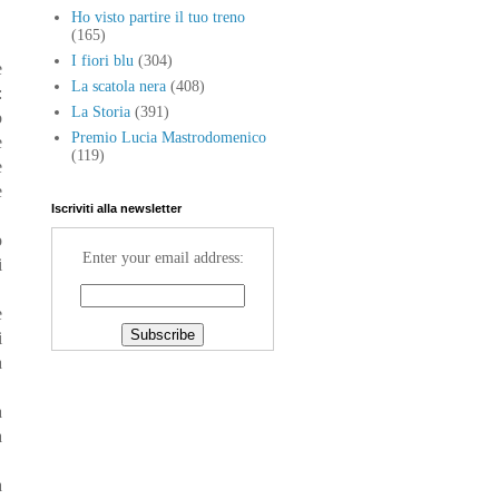
Ho visto partire il tuo treno
(165)
I fiori blu
(304)
e
La scatola nera
(408)
:
La Storia
(391)
o
Premio Lucia Mastrodomenico
e
(119)
e
e
Iscriviti alla newsletter
o
Enter your email address:
i
e
i
a
a
a
a