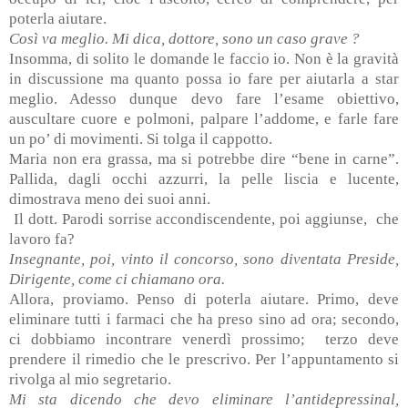
poterla aiutare.
Così va meglio. Mi dica, dottore, sono un caso grave ?
Insomma, di solito le domande le faccio io. Non è la gravità
in discussione ma quanto possa io fare per aiutarla a star
meglio. Adesso dunque devo fare l’esame obiettivo,
auscultare cuore e polmoni, palpare l’addome, e farle fare
un po’ di movimenti. Si tolga il cappotto.
Maria non era grassa, ma si potrebbe dire “bene in carne”.
Pallida, dagli occhi azzurri, la pelle liscia e lucente,
dimostrava meno dei suoi anni.
Il dott. Parodi sorrise accondiscendente, poi aggiunse,
che
lavoro fa?
Insegnante, poi, vinto il concorso, sono diventata Preside,
Dirigente, come ci chiamano ora.
Allora, proviamo. Penso di poterla aiutare. Primo, deve
eliminare tutti i farmaci che ha preso sino ad ora; secondo,
ci dobbiamo incontrare venerdì prossimo;
terzo deve
prendere il rimedio che le prescrivo. Per l’appuntamento si
rivolga al mio segretario.
Mi sta dicendo che devo eliminare l’antidepressinal,