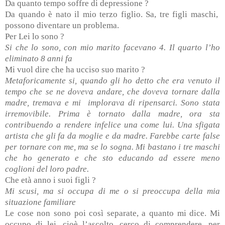
Da quanto tempo soffre di depressione ?
Da quando è nato il mio terzo figlio. Sa, tre figli maschi,
possono diventare un problema.
Per Lei lo sono ?
Si che lo sono, con mio marito facevano 4. Il quarto l’ho
eliminato 8 anni fa
Mi vuol dire che ha ucciso suo marito ?
Metaforicamente si, quando gli ho detto che era venuto il
tempo che se ne doveva andare, che doveva tornare dalla
madre, tremava e mi
implorava di ripensarci. Sono stata
irremovibile. Prima è tornato dalla madre, ora sta
contribuendo a rendere infelice una come lui. Una sfigata
artista che gli fa da moglie e da madre. Farebbe carte false
per tornare con me, ma se lo sogna. Mi bastano i tre maschi
che ho generato e che sto educando ad essere meno
coglioni del loro padre.
Che età anno i suoi figli ?
Mi scusi, ma si occupa di me o si preoccupa della mia
situazione familiare
Le cose non sono poi così separate, a quanto mi dice. Mi
occupo di lei, cioè l’ascolto, cerco di comprendere, per