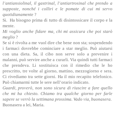
l’antiansiolinal, il gastrinal, l’antiartrosinal che prendo a
supposte, nonché i colliri e le pomate di cui mi servo
quotidianamente
?
Si.
Ha bisogno prima di tutto di disintossicare il corpo e la
mente.
Mi voglio anche fidare ma, chi mi assicura che poi starò
meglio
?
Se si è rivolta a me vuol dire che bene non sta; sospendendo
i farmaci dovrebbe cominciare a star meglio. Può aiutarsi
con una dieta. Sa, il cibo non serve solo a prevenire i
malanni, può servire anche a curarli. Via quindi tutti farmaci
che prendeva. Li sostituisca con il rimedio che le ho
prescritto, tre volte al giorno, mattino, mezzogiorno e sera.
Ci rivediamo tra sette giorni. Ha il mio recapito telefonico.
Può chiamarmi tutte le sere nell’orario indicato.
Guardi, proverò, non sono sicura di riuscire a fare quello
che mi ha chiesto. Chiamo tra qualche giorno per farle
sapere se verrò la settimana prossima. Vado via, buonasera.
Buonasera a lei, Maria.