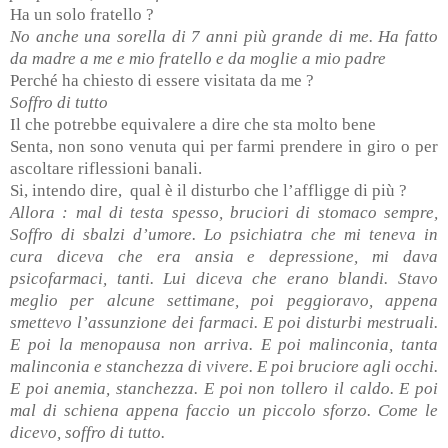
Ha un solo fratello ?
No anche una sorella di 7 anni più grande di me. Ha fatto
da madre a me e mio fratello e da moglie a mio padre
Perché ha chiesto di essere visitata da me ?
Soffro di tutto
Il che potrebbe equivalere a dire che sta molto bene
Senta, non sono venuta qui per farmi prendere in giro o per
ascoltare riflessioni banali.
Si, intendo dire,
qual è il disturbo che l’affligge di più ?
Allora : mal di testa spesso, bruciori di stomaco sempre,
Soffro di sbalzi d’umore. Lo psichiatra che mi teneva in
cura diceva che era ansia e depressione, mi dava
psicofarmaci, tanti. Lui diceva che erano blandi. Stavo
meglio per alcune settimane, poi peggioravo, appena
smettevo l’assunzione dei farmaci. E poi disturbi mestruali.
E poi la menopausa non arriva. E poi malinconia, tanta
malinconia e stanchezza di vivere. E poi bruciore agli occhi.
E poi anemia, stanchezza. E poi non tollero il caldo. E poi
mal di schiena appena faccio un piccolo sforzo. Come le
dicevo, soffro di tutto.