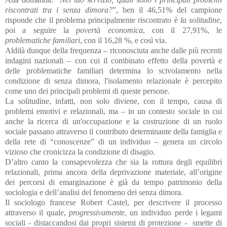
riscontrati tra i senza dimora?
”, ben il 46,51% del campione
risponde che il problema principalmente riscontrato è
la solitudine
,
poi a seguire la
povertà economica
, con il 27,91%, le
problematiche familiari
, con il 16,28 %, e così via.
Aldilà dunque della frequenza – riconosciuta anche dalle più recenti
indagini nazionali – con cui il combinato effetto della povertà e
delle problematiche familiari determina lo scivolamento nella
condizione di senza dimora, l'isolamento relazionale è percepito
come uno dei principali problemi di queste persone.
La solitudine, infatti, non solo diviene, con il tempo, causa di
problemi emotivi e relazionali, ma – in un contesto sociale in cui
anche la ricerca di un'occupazione e la costruzione di un ruolo
sociale passano attraverso il contributo determinante della famiglia e
della rete di “conoscenze” di un individuo – genera un circolo
vizioso che cronicizza la condizione di disagio.
D’altro canto la consapevolezza che sia la rottura degli equilibri
relazionali, prima ancora della deprivazione materiale, all’origine
dei percorsi di emarginazione è già da tempo patrimonio della
sociologia e dell’analisi del fenomeno dei senza dimora.
Il sociologo francese Robert Castel, per descrivere il processo
attraverso il quale,
progressivament
e, un individuo perde i legami
sociali - distaccandosi dai propri sistemi di protezione -
smette di