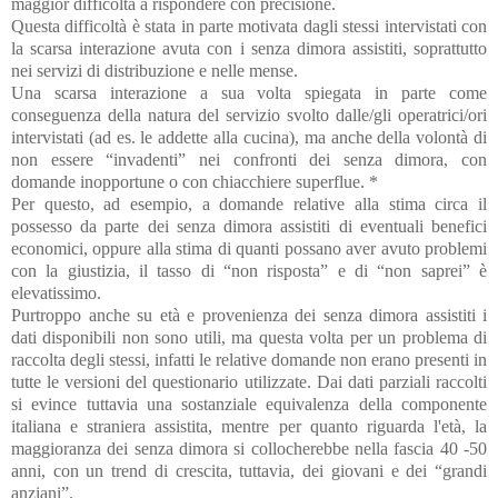
maggior difficoltà a rispondere con precisione.
Questa difficoltà è stata in parte motivata dagli stessi intervistati con
la scarsa interazione avuta con i senza dimora assistiti, soprattutto
nei servizi di distribuzione e nelle mense.
Una scarsa interazione a sua volta spiegata in parte come
conseguenza della natura del servizio svolto dalle/gli operatrici/ori
intervistati (ad es. le addette alla cucina), ma anche della volontà di
non essere “invadenti” nei confronti dei senza dimora, con
domande inopportune o con chiacchiere superflue. *
Per questo, ad esempio, a domande relative alla stima circa il
possesso da parte dei senza dimora assistiti di eventuali benefici
economici, oppure alla stima di quanti possano aver avuto problemi
con la giustizia, il tasso di “non risposta” e di “non saprei” è
elevatissimo.
Purtroppo anche su età e provenienza dei senza dimora assistiti i
dati disponibili non sono utili, ma questa volta per un problema di
raccolta degli stessi, infatti le relative domande non erano presenti in
tutte le versioni del questionario utilizzate. Dai dati parziali raccolti
si evince tuttavia una sostanziale equivalenza della componente
italiana e straniera assistita, mentre per quanto riguarda l'età, la
maggioranza dei senza dimora si collocherebbe nella fascia 40 -50
anni, con un trend di crescita, tuttavia, dei giovani e dei “grandi
anziani”.