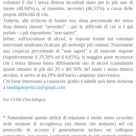
volontari è che i senza dimora incontrati siano per lo più sani di
mente (
48,84%)
o, al massimo, nevrotici (
46,51%),
a causa delle
proprie difficoltà di vita.
Tuttavia, alla richiesta di fornire una stima percentuale dei senza
fissa dimora ritenuti “nevrotici” - per le difficoltà di cui si è già
parlato - i più rispondono “non saprei”.
Infine, sull'uso/abuso di alcool, le risposte fornite dai volontari
intervistati sembrano ricalcare gli stereotipi più comuni. Nonostante
una cospicua percentuale di “non saprei” e di mancate risposte
(rispettivamente il 25,58% ed il 4,65%), la maggior parte riconosce
che i senza dimora fanno diffusamente uso di alcool (cumulando
quanti stimano in più del 20 e del 50% del totale i senza dimora
alcolisti, si arriva al 44,19% dell'intero campione intervistato).
Chi fosse interessato a conoscere grafici e tabelle può farne richiesta
a
madrigaleperlucia@gmail.com
Ivo Grillo (Sociologo)
* Naturalmente questo deficit di relazione è molto meno avvertito
nelle strutture di accoglienza (sia diurne che notturne) nel cui
protocollo di accesso è generalmente incluso un colloquio
conoscitivo, per questo i volontari operanti in tali contesti tendono