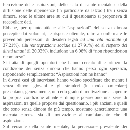
Percezione delle aspirazioni, dello stato di salute mentale e della
diffusione delle dipendenze (in particolare dall'alcool) tra i senza
dimora, sono le ultime aree su cui il questionario si proponeva di
raccogliere dati.
Ebbene, per quanto attiene alle “aspirazioni” dei senza dimora
percepite dai volontari, le risposte ottenute, oltre a confermare le
prevedibili percezioni di desideri legati
ad una vita normale
(il
37,21%), alla
reintegrazione sociale
(il 27,91%) ed al
rispetto dei
diritti umani
(il 20,93%), includono un 6,98% di “non risponde/non
ricompreso”.
Si tratta di quegli operatori che hanno cercato di esprimere la
condizione dei senza dimora che hanno perso ogni speranza,
rispondendo semplicemente: “Aspirazioni non ne hanno”.
In diversi casi gli intervistati hanno voluto specificare che mentre i
senza dimora giovani e gli stranieri (in modo particolare)
presentano, generalmente, un certo grado di motivazione a superare
la propria condizione attuale e dunque possiedono una serie di
aspirazioni tra quelle proposte dal questionario, i più anziani e quelli
che sono senza dimora da più tempo, mostrano generalmente una
marcata carenza sia di motivazione al cambiamento che di
aspirazioni.
Sul versante della salute mentale, la percezione prevalente dei