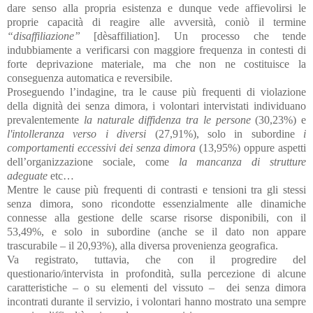
dare senso alla propria esistenza e dunque vede affievolirsi le
proprie capacità di reagire alle avversità, coniò il termine
“disaffiliazione”
[dèsaffiliation]. Un processo che tende
indubbiamente a verificarsi con maggiore frequenza in contesti di
forte deprivazione materiale, ma che non ne costituisce la
conseguenza automatica e reversibile.
Proseguendo l’indagine, tra le cause più frequenti di violazione
della dignità dei senza dimora, i volontari intervistati individuano
prevalentemente
la naturale diffidenza tra le persone
(
30,23%)
e
l'intolleranza verso i diversi
(
27,91%),
solo in subordine
i
comportamenti eccessivi dei senza dimora
(
13,95%)
oppure aspetti
dell’organizzazione sociale, come
la mancanza di strutture
adeguate
etc…
Mentre le cause più frequenti di contrasti e tensioni tra gli stessi
senza dimora, sono ricondotte essenzialmente alle dinamiche
connesse alla gestione delle scarse risorse disponibili, con il
53,49%
, e solo in subordine (anche se il dato non appare
trascurabile – il 20,93%), alla diversa provenienza geografica.
Va registrato, tuttavia, che con il progredire del
questionario/intervista in profondità, sulla percezione di alcune
caratteristiche – o su elementi del vissuto –
dei senza dimora
incontrati durante il servizio, i volontari hanno mostrato una sempre