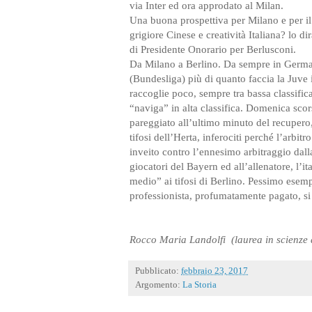
via Inter ed ora approdato al Milan.
Una buona prospettiva per Milano e per il M
grigiore Cinese e creatività Italiana? lo d
di Presidente Onorario per Berlusconi.
Da Milano a Berlino. Da sempre in German
(Bundesliga) più di quanto faccia la Juve i
raccoglie poco, sempre tra bassa classific
“naviga” in alta classifica. Domenica sco
pareggiato all’ultimo minuto del recupero,
tifosi dell’Herta, inferociti perché l’arb
inveito contro l’ennesimo arbitraggio dall
giocatori del Bayern ed all’allenatore, l’it
medio” ai tifosi di Berlino. Pessimo esempi
professionista, profumatamente pagato, si m
Rocco Maria Landolfi
(laurea in scienze
Pubblicato:
febbraio 23, 2017
Argomento:
La Storia