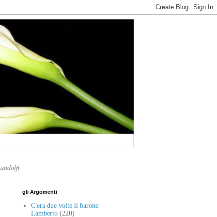
Landolfi
gli Argomenti
C'era due volte il barone
Lamberto
(220)