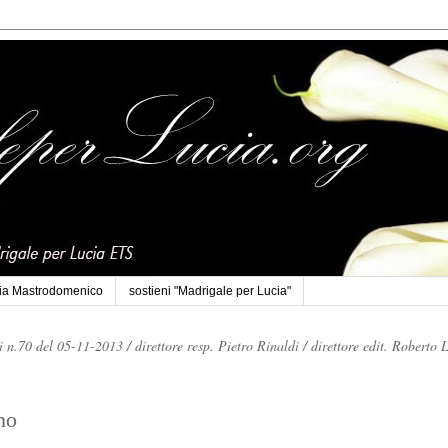
cia Mastrodomenico
sostieni "Madrigale per Lucia"
li n.70 del 05-11-2013 /
direttore resp. Pietro Rinaldi /
direttore edit. Roberto 
no