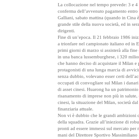
La collocazione nel tempo prevede: 3 e 4
conferma dell’avvenuto pagamento entro ve
Galliani, sabato mattina (quando in Cina 
grande stile della nuova società, ed in se
dirigenti.
Fine di un’epoca. Il 21 febbraio 1986 iniz
a trionfare nel campionato italiano ed in E
primi giorni di marzo si assisterà alla fine
in una banca lussemburghese, i 320 milion
che hanno deciso di acquistare il Milan e p
protagonisti di una lunga marcia di avvic
senza dubbio, volevano esser certi dell’ac
occupati di convogliare sul Milan i danar
di asset cinesi. Huarong ha un patrimonio d
risanamento di imprese non più in salute, 
cinesi, la situazione del Milan, società d
finanziaria attuale.
Non vi è dubbio che le grandi ambizioni ci
della squadra. Grazie all’iniezione di robus
pronti ad essere immessi sul mercato per nu
mani del Direttore Sportivo Massimiliano M