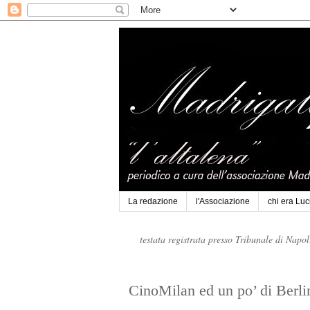
La redazione
l'Associazione
chi era Lu
testata registrata presso Tribunale di Napo
CinoMilan ed un po’ di Berli