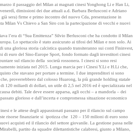
 marzo il passaggio del Milan ai magnati cinesi Yonghong Li e Han Li,
nerdì, dimissioni dei due attuali a.d. Barbara Berlusconi e Adriano
è già sera) firme e primo incontro del nuovo Cda, presentazione in
rata Milan Vs Chievo a San Siro con la partecipazione di vecchi e nuovi
iava l’era di “Sua Emittenza” Silvio Berlusconi che ha condotto il Milan
uropa. Lo spettacolo è stato assicurato ai tifosi del Milan e non solo. Ai
 di una gloriosa storia calcistica quando transiteranno sui conti Fininvest
i di euro del Sino-Europe Sport, fondo formato dagli investitori cinesi
untare sul rilancio della
società rossonera. I cinesi si sono resi
inamento iniziata nel 2015. Lunga marcia per i Cinesi Y.Li e H.Li che,
quisto che stavano per portare a termine. I due imprenditori si sono
i che, proverrebbero dal colosso Huarong, la più grande holding statale
i 120 miliardi di dollari, un utile di 2,5 nel 2016 ed è specializzata nel
causa debiti. Tale deve essere apparsa, agli occhi – a mandorla – dei
al passato glorioso e dall’incerta e compromessa situazione economico
nesi e le attese degli appassionati passano per il rilancio sul campo
te risorse finanziarie si
ipotizza che
120 – 150 milioni di euro sono
ovi acquisti ed il rilancio del settore giovanile. La gestione passa nelle
irabelli, partito da squadre dilettantistiche calabresi, giunto a Milano,