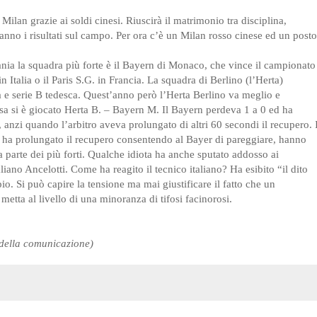
ilan grazie ai soldi cinesi. Riuscirà il matrimonio tra disciplina,
iranno i risultati sul campo. Per ora c’è un Milan rosso cinese ed un posto
ia la squadra più forte è il Bayern di Monaco, che vince il campionato
n Italia o il Paris S.G. in Francia. La squadra di Berlino (l’Herta)
a e serie B tedesca. Quest’anno però l’Herta Berlino va meglio e
rsa si è giocato Herta B. – Bayern M. Il Bayern perdeva 1 a 0 ed ha
 anzi quando l’arbitro aveva prolungato di altri 60 secondi il recupero. 
itro ha prolungato il recupero consentendo al Bayer di pareggiare, hanno
a parte dei più forti. Qualche idiota ha anche sputato addosso ai
aliano Ancelotti. Come ha reagito il tecnico italiano? Ha esibito “il dito
o. Si può capire la tensione ma mai giustificare il fatto che un
etta al livello di una minoranza di tifosi facinorosi.
 della comunicazione)