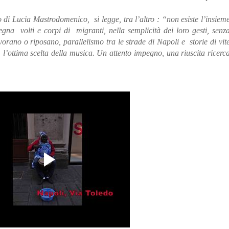
to di Lucia Mastrodomenico,
si legge, tra l’altro : “non esiste l’insiem
segna
volti e corpi di
migranti, nella semplicità dei loro gesti, senz
vorano o riposano, parallelismo tra le strade di Napoli e
storie di vit
,
l’ottima scelta della musica. Un attento impegno, una riuscita ricerc