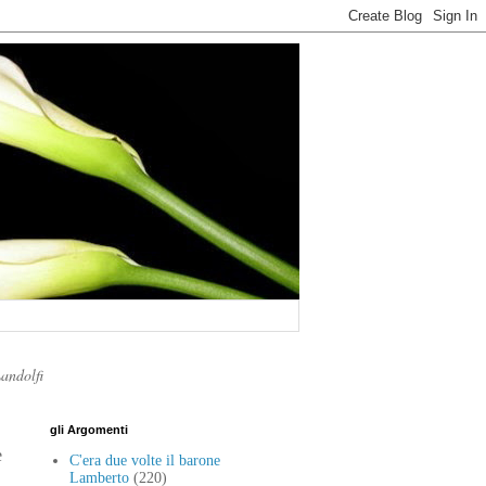
Landolfi
gli Argomenti
e
C'era due volte il barone
Lamberto
(220)