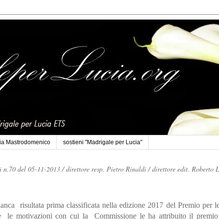
cia Mastrodomenico
sostieni "Madrigale per Lucia"
li n.70 del 05-11-2013 /
direttore resp. Pietro Rinaldi /
direttore edit. Roberto 
ianca
risultata prima classificata nella edizione 2017 del Premio per l
e
le motivazioni con cui la
Commissione le ha attribuito il premio