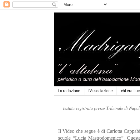
La redazione
l'Associazione
chi era Lu
testata registrata presso Tribunale di Napo
Il Video che segue è di Carlotta Cappab
scuole “Lucia Mastrodomenico”. Quest