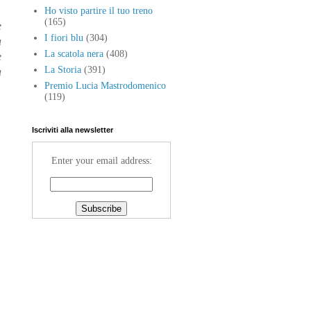
Ho visto partire il tuo treno
(165)
e
I fiori blu
(304)
a
La scatola nera
(408)
e
La Storia
(391)
a
Premio Lucia Mastrodomenico
(119)
Iscriviti alla newsletter
Enter your email address: