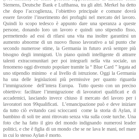
Siemens, Deutsche Bank e Lufthansa, tra gli altri. Merkel ha detto
che dopo l’accoglienza, l’obiettivo principale e comune dovrà
essere favorire l’inserimento dei profughi nel mercato del lavoro.
Quindi lo scopo tedesco è appunto dare una speranza a queste
persone, donando loro un lavoro e quindi uno stipendio fisso,
permettendo ad essi di rifarsi una vita ma inoltre garantirsi un
aumento abnorme di un nuovo flusso lavorativo a tal punto che
secondo numerose stime, la Germania in futuro avrà sempre più
bisogno degli immigrati. Un piano quindi intelligente di attrarre
talenti extracomunitari per poi integrarli nella vita sociale, un
fenomeno oggi divenuto popolare tramite la “ Blue Card ” legata ad
uno stipendio minimo
e al livello di istruzione. Oggi la Germania
ha una delle legislazioni più permissive per quanto riguarda
l’immigrazione
dell’intera Europa.
Tutto questo con un preciso
obiettivo: facilitare l’immigrazione di lavoratori qualificati e di
accademici, lasciando invece chiuso il mercato del lavoro per i
lavoratori non 99qualificati.
L’emancipazione può e deve iniziare
da tutto ciò evitando casi scioccanti
come la storia di Aylan, il
bambino di soli tre anni ritrovato senza vita sulla coste turche. Una
foto che ha fatto il giro del mondo indignando numerosi leader
politici, e che è figlia di un mondo che se ne lava le mani, nel mare
in cui lo stesso Aylan è morto.