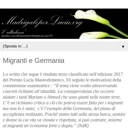
▼
Migranti e Germania
Lo scritto che segue è risultato terzo classificato nell’edizione 2017
del Premio Lucia Mastrodomenco. Di seguito le motivazioni della
commissione esaminatrice
: “Il tema viene svolto attraversando
concreti richiami all’attualità. La consapevolezza che occorre
aiutare i tanti Mariam o Ahmed che sono giunti nelle nostre terre.
C’è un richiamo critico a ciò che poteva essere fatto per i migranti
ma non lo è stato; c’è l’esempio della Germania, del piano di
accoglienza realizzato. Poiché siamo tutti sulla stessa barca, uomini
e donne la cui vita va vissuta e rispettata, si può costruire, insieme
ai migranti un’economia forte e degna.” (NdR)