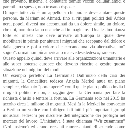
che provano, insieme, a contattare tramite vecchi cellulari,amici e
parenti..ma spesso, non trovano risposte..
Dunque tutto ciò è un appello a chi può e deve aiutare queste
persone, da Mariam ad Ahmed, fino ai rifugiati politici dell’Africa
nera, popoli diversi ma accomunati da un dolore simile, un dolore,
che noi, non riusciamo neanche ad immaginare.
Una testimonianza
forte ed intesta che deve arrivare all’Europa la quale deve
mobilitarsi in primis per aiutare i migranti che scappano dal dolore e
dalla guerra e poi a coloro che cercano una via alternativa, un”
sogno”, ormai non più americano ma svedese,tedesco,francese.
Questo appello quindi deve arrivare alle organizzazioni umanitarie e
alle super potenze europee che devono riuscire a gestire questa
situazione nei migliori dei modi.
Un esempio perfetto? La Germania! Dall’inizio della crisi dei
migranti, la Cancelliera tedesca Angela Merkel attua un piano
semplice, chiamato “porte aperte” con il quale piano politico invita i
rifugiati politici e non, a raggiungere
la Germania per fare la
richiesta d’asilo e tentare la fortuna. La Germania solo nel 2015 ha
accolto circa 1 milione di migranti. Mesi fa la Merkel ha convocato
a Berlino un vertice con i dirigenti di tutti i più importanti gruppi
industriali tedeschi per discutere dell’integrazione dei profughi nel
mercato del lavoro. L’iniziativa è stata chiamata “Wir zusammen”
(Noi insieme) ed erano presenti rappresentanti di aziende come