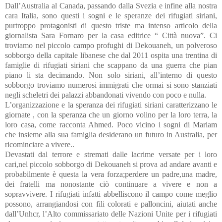
Dall’Australia al Canada, passando dalla Svezia e infine alla nostra
cara Italia, sono questi i sogni e le speranze dei rifugiati siriani,
purtroppo protagonisti di questo triste ma intenso articolo della
giornalista Sara Fornaro per la casa editrice “ Città nuova”. Ci
troviamo nel piccolo campo profughi di Dekouaneh, un polveroso
sobborgo della capitale libanese che dal 2011 ospita una trentina di
famiglie di rifugiati siriani che scappano da una guerra che pian
piano li sta decimando. Non solo siriani, all’interno di questo
sobborgo troviamo numerosi immigrati che ormai si sono stanziati
negli scheletri dei palazzi abbandonati vivendo con poco e nulla.
L’organizzazione e la speranza dei rifugiati siriani caratterizzano le
giornate , con la speranza che un giorno volino per la loro terra, la
loro casa, come racconta Ahmed. Poco vicino i sogni di Mariam
che insieme alla sua famiglia desiderano un futuro in Australia, per
ricominciare a vivere..
Devastati dal terrore e stremati dalle lacrime versate per i loro
cari,nel piccolo sobborgo di Dekouaneh si prova ad andare avanti e
probabilmente è questa la vera forza;perdere un padre,una madre,
dei fratelli ma nonostante ciò continuare a vivere e non a
sopravvivere. I rifugiati infatti abbelliscono il campo come meglio
possono, arrangiandosi con fili colorati e palloncini, aiutati anche
dall’Unhcr, l’Alto commissariato delle Nazioni Unite per i rifugiati