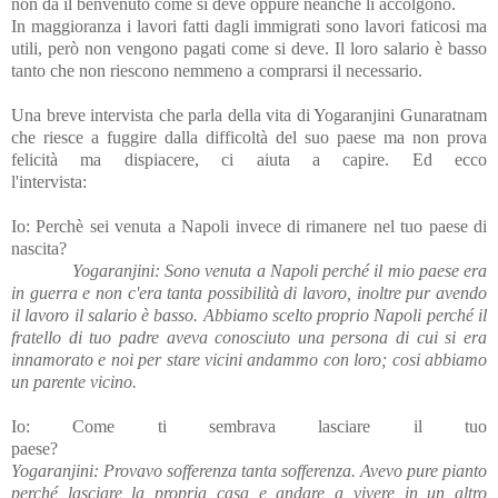
non dà il benvenuto come si deve oppure neanche li accolgono.
In maggioranza i lavori fatti dagli immigrati sono lavori faticosi ma
utili, però non vengono pagati come si deve. Il loro salario è basso
tanto che non riescono nemmeno a comprarsi il necessario.
Una breve intervista che parla della vita di Yogaranjini Gunaratnam
che riesce a fuggire dalla difficoltà del suo paese ma non prova
felicità ma dispiacere, ci aiuta a capire. Ed ecco
l'intervista:
Io: Perchè sei venuta a Napoli invece di rimanere nel tuo paese di
nascita?
Yogaranjini: Sono venuta a Napoli perché il mio paese era
in guerra e non c'era tanta possibilità di lavoro, inoltre pur avendo
il lavoro il salario è basso. Abbiamo scelto proprio Napoli perché il
fratello di tuo padre aveva conosciuto una persona di cui si era
innamorato e noi per stare vicini andammo con loro; cosi abbiamo
un parente vicino.
Io: Come ti sembrava lasciare il tuo
paese?
Yogaranjini: Provavo sofferenza tanta sofferenza. Avevo pure pianto
perché lasciare la propria casa e andare a vivere in un altro