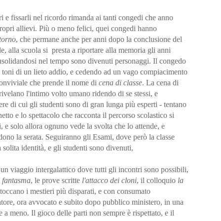
i e fissarli nel ricordo rimanda ai tanti congedi che anno
propri allievi. Più o meno felici, quei congedi hanno
torno
, che permane anche per anni dopo la conclusione del
e, alla scuola si
presta a riportare alla memoria gli anni
 consolidandosi nel tempo sono divenuti personaggi. Il congedo
i toni di un lieto addio, e cedendo ad un vago compiacimento
 conviviale che prende il nome di
cena di classe
. La cena di
 rivelano l'intimo volto umano ridendo di se stessi, e
re di cui gli studenti sono di gran lunga più esperti - tentano
hetto e lo spettacolo che racconta il percorso scolastico si
e solo allora ognuno vede la svolta che lo attende, e
ono la serata. Seguiranno gli Esami, dove però la classe
solita identità, e gli studenti sono divenuti,
n viaggio intergalattico dove tutti gli incontri sono possibili,
a fantasma
, le prove scritte
l'attacco dei cloni
, il colloquio
la
toccano i mestieri più disparati, e con consumato
atore, ora avvocato e subito dopo pubblico ministero, in una
 a meno. Il gioco delle parti non sempre è rispettato, e il