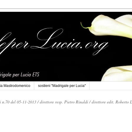
cia Mastrodomenico
sostieni "Madrigale per Lucia"
li n.70 del 05-11-2013 /
direttore resp. Pietro Rinaldi /
direttore edit. Roberto 