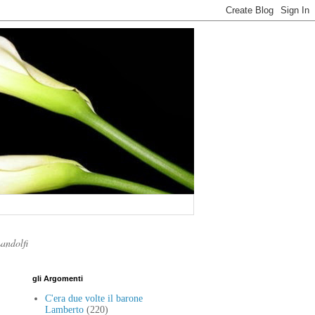
Landolfi
gli Argomenti
C'era due volte il barone
Lamberto
(220)