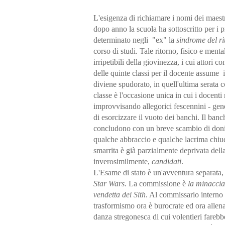
L'esigenza di richiamare i nomi dei maestr
dopo anno la scuola ha sottoscritto per i 
determinato negli
"ex" la
sindrome del ri
corso di studi. Tale ritorno, fisico e mental
irripetibili della giovinezza, i cui attori
delle quinte classi per il docente assume
diviene spudorato, in quell'ultima serata
classe è l'occasione unica in cui i docenti
improvvisando allegorici fescennini - gene
di esorcizzare il vuoto dei banchi. Il banc
concludono con un breve scambio di doni, 
qualche abbraccio e qualche lacrima chiud
smarrita è già parzialmente deprivata della 
inverosimilmente,
candidati
.
L'Esame di stato è un'avventura separata, u
Star Wars
. La commissione è
la minacci
vendetta dei Sith
. Al commissario interno 
trasformismo ora è burocrate ed ora allen
danza stregonesca di cui volentieri farebbe