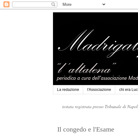
La redazione
l'Associazione
chi era Lu
testata registrata presso Tribunale di Napo
Il congedo e l'Esame