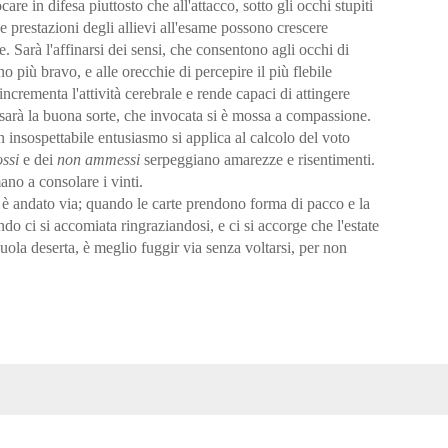
care in difesa piuttosto che all'attacco, sotto gli occhi stupiti
Le prestazioni degli allievi all'esame possono crescere
. Sarà l'affinarsi dei sensi, che consentono agli occhi di
 più bravo, e alle orecchie di percepire il più flebile
incrementa l'attività cerebrale e rende capaci di attingere
sarà la buona sorte, che invocata si è mossa a compassione.
 insospettabile entusiasmo si applica al calcolo del voto
ssi
e dei
non ammessi
serpeggiano amarezze e risentimenti.
mano a consolare i vinti.
ta è andato via; quando le carte prendono forma di pacco e la
do ci si accomiata ringraziandosi, e ci si accorge che l'estate
uola deserta, è meglio fuggir via senza voltarsi, per non
o