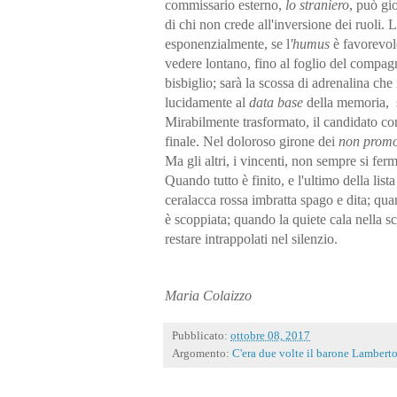
commissario esterno,
lo straniero
, può gio
di chi non crede all'inversione dei ruoli. 
esponenzialmente, se l
'humus
è favorevole
vedere lontano, fino al foglio del compagno
bisbiglio; sarà la scossa di adrenalina che 
lucidamente al
data base
della memoria,
Mirabilmente trasformato, il candidato con
finale. Nel doloroso girone dei
non promo
Ma gli altri, i vincenti, non sempre si fer
Quando tutto è finito, e l'ultimo della lis
ceralacca rossa imbratta spago e dita; quan
è scoppiata; quando la quiete cala nella sc
restare intrappolati nel silenzio.
Maria Colaizzo
Pubblicato:
ottobre 08, 2017
Argomento:
C'era due volte il barone Lambert