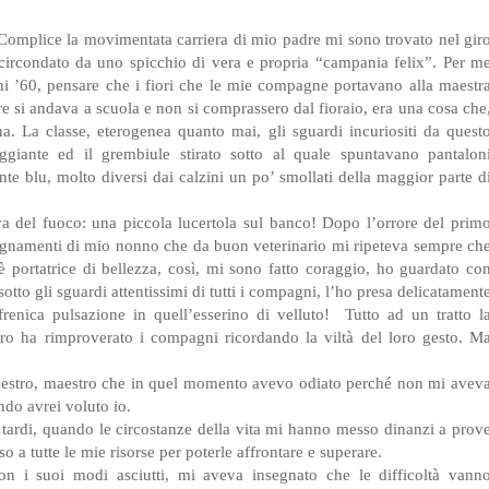
 Complice la movimentata carriera di mio padre mi sono trovato nel gir
ircondato da uno spicchio di vera e propria “campania felix”. Per m
nni ’60, pensare che i fiori che le mie compagne portavano alla maestr
e si andava a scuola e non si comprassero dal fioraio, era una cosa che
. La classe, eterogenea quanto mai, gli sguardi incuriositi da quest
giante ed il grembiule stirato sotto al quale spuntavano pantalon
nte blu, molto diversi dai calzini un po’ smollati della maggior parte d
a del fuoco: una piccola lucertola sul banco! Dopo l’orrore del prim
gnamenti di mio nonno che da buon veterinario mi ripeteva sempre ch
è portatrice di bellezza, così, mi sono fatto coraggio, ho guardato co
sotto gli sguardi attentissimi di tutti i compagni, l’ho presa delicatament
renica pulsazione in quell’esserino di velluto!
Tutto ad un tratto l
stro ha rimproverato i compagni ricordando la viltà del loro gesto. M
aestro, maestro che in quel momento avevo odiato perché non mi avev
do avrei voluto io.
tardi, quando le circostanze della vita mi hanno messo dinanzi a prov
 a tutte le mie risorse per poterle affrontare e superare.
n i suoi modi asciutti, mi aveva insegnato che le difficoltà vann