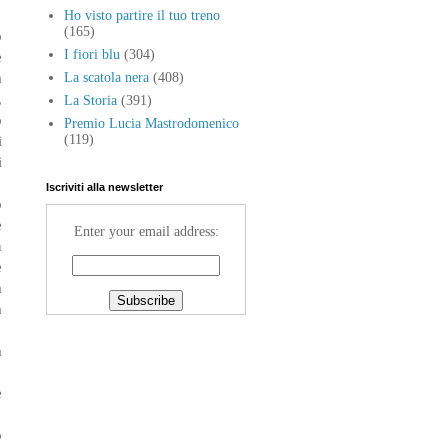
Ho visto partire il tuo treno
(165)
o
I fiori blu
(304)
e
a
La scatola nera
(408)
,
La Storia
(391)
o
Premio Lucia Mastrodomenico
i
(119)
i
Iscriviti alla newsletter
o
e
Enter your email address:
n
e
a
a
a
e
o