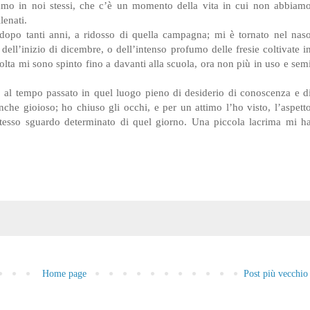
biamo in noi stessi, che c’è un momento della vita in cui non abbiam
lenati.
 dopo tanti anni, a ridosso di quella campagna; mi è tornato nel nas
 dell’inizio di dicembre, o dell’intenso profumo delle fresie coltivate i
 volta mi sono spinto fino a davanti alla scuola, ora non più in uso e sem
 al tempo passato in quel luogo pieno di desiderio di conoscenza e d
che gioioso; ho chiuso gli occhi, e per un attimo l’ho visto, l’aspett
stesso sguardo determinato di quel giorno. Una piccola lacrima mi h
o
Home page
Post più vecchio