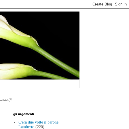
Landolfi
gli Argomenti
C'era due volte il barone
Lamberto
(220)