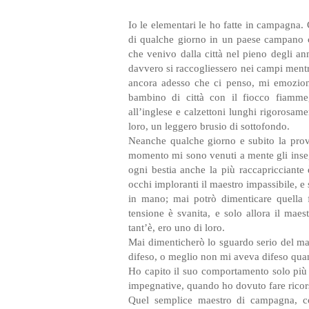
Io le elementari le ho fatte in campagna.
di qualche giorno in un paese campano c
che venivo dalla città nel pieno degli a
davvero si raccogliessero nei campi mentr
ancora adesso che ci penso, mi emoziona
bambino di città con il fiocco fiammeg
all’inglese e calzettoni lunghi rigorosame
loro, un leggero brusio di sottofondo.
Neanche qualche giorno e subito la prov
momento mi sono venuti a mente gli inse
ogni bestia anche la più raccapricciante 
occhi imploranti il maestro impassibile, e 
in mano; mai potrò dimenticare quella f
tensione è svanita, e solo allora il mae
tant’è, ero uno di loro.
Mai dimenticherò lo sguardo serio del m
difeso, o meglio non mi aveva difeso quan
Ho capito il suo comportamento solo più 
impegnative, quando ho dovuto fare ricorso
Quel semplice maestro di campagna, co