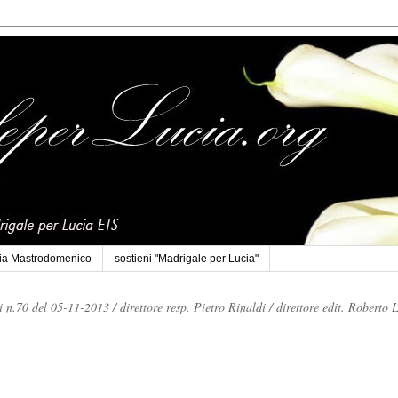
cia Mastrodomenico
sostieni "Madrigale per Lucia"
li n.70 del 05-11-2013 /
direttore resp. Pietro Rinaldi /
direttore edit. Roberto 