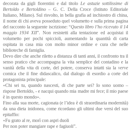
decorata da gigli fiorentini e dal titolo
Le astuzie sottilissime di
Bertoldo e Bertoldino
– G. C. Della Croce (Istituto Editoriale
Italiano, Milano). Sul risvolto, in bella grafia ad inchiostro di china,
il nome di chi aveva posseduto quel volumetto e sulla prima pagina
del racconto la seguente iscrizione: “
Questo libro l’ho ricevuto il 14
maggio 1934 XII
”. Non resistetti alla tentazione ed acquistai il
volumetto per pochi spiccioli, aumentando la quantità di carta
ospitata in casa mia con molto minor ordine e cura che nelle
biblioteche di famiglia.
Devo dire che anche riletto a distanza di tanti anni, il confronto tra il
senso pratico che accompagna la vita semplice del contadino e la
vanità della vita di corte, del potere, conserva intatti sia la
verve
comica che il fine didascalico, dal dialogo di esordio a corte del
protagonista principale:
«Chi sei tu, quando nascesti, di che parte sei? Io sono uomo –
rispose Bertoldo, - e nacqui quando mia madre mi fece; il mio paese
è in questo mondo».
Fino alla sua morte, cagionata (e l’idea è di straordinaria modernità)
da una dieta inidonea, come ricordano gli ultimi due versi del suo
epitaffio:
«Fu grato al re, morì con aspri duoli
Per non poter mangiare rape e fagiuoli”.