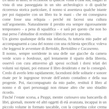
vista di una passeggiata in un sito archeologico o di qualche
ricorrenza storica particolare, il nonno si assentava qualche istante
per poi riapparire con un libro tra le mani - che mi consegnava
come fosse una reliquia - perché mi facessi una cultura
sull’argomento. Naturalmente il prestito era sempre rigorosamente
temporaneo – a pena di squalifica – e sarà per questo che non ho
mai perso l’abitudine di restituire i libri ricevuti in prestito.
Un giorno qualunque della mia infanzia, fu tuttavia mio padre ad
accompagnarmi a casa del nonno con una richiesta specifica: voleva
che leggessi le avventure di
Bertoldo, Bertoldino e Cacasenno
.
Il nonno, sempre sorridente in una delle sue giacche da camera
verde scuro o
bordeaux,
aprì lentamente il sipario della libreria,
osservò con cura attraverso gli spessi occhiali i dorsi telati dei
volumi sui ripiani, poi estrasse il libro desiderato e me lo consegnò.
Credo di averlo letto rapidamente, facendomi delle solitarie e sonore
risate per le ingegnose trovate dell’astuto contadino e della sua
progenie. Poi, riaccompagnato da mio padre, restituii il libro al
nonno e di quei personaggi non rimase altro che uno sbiadito
ricordo.
Finché l’estate scorsa, a Pioppi, mentre curiosavo una bancarella di
libri, giornali, monete ed altri oggetti di età avanzata, incappai in un
piccolo volume in formato tascabile, con la copertina color crema