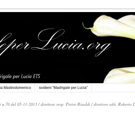
cia Mastrodomenico
sostieni "Madrigale per Lucia"
li n.70 del 05-11-2013 /
direttore resp. Pietro Rinaldi /
direttore edit. Roberto 