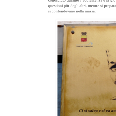
conosciuto durante l’adolescenza e la gi
questioni più degli altri, mentre si prep
si confondevano nella massa.