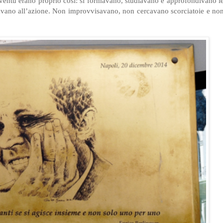
oventù erano proprio così: si formavano, studiavano e approfondivano l
aravano all’azione. Non improvvisavano, non cercavano scorciatoie e no