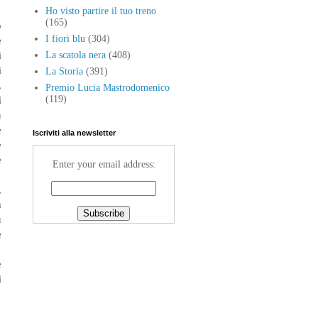
Ho visto partire il tuo treno
(165)
o
I fiori blu
(304)
e
i
La scatola nera
(408)
i
La Storia
(391)
,
Premio Lucia Mastrodomenico
ì
(119)
n
e
Iscriviti alla newsletter
e
e
Enter your email address:
,
a
u
e
e
i