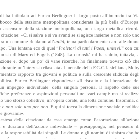
 ha intitolato ad Enrico Berlinguer il largo posto all’incrocio tra Vi
cco della stazione metropolitana considerata la più bella d’Europa
o ascensore della stazione metropolitana, una targa metallica ricord
 citazione: «Ci si salva e si va avanti se si agisce insieme e non solo un
bra un comune richiamo all’
unità
, tema particolarmente caro alle donn
mpo. Una lontana eco di quel “
Proletari di tutti i Paesi, unitevi!
” con cu
unista di Marx ed Engels (1848). La curiosità mi ha spinto, tuttavia, 
itazione e, dopo un po’ di vane ricerche, ho finalmente trovato ciò ch
durante un’intervista rilasciata al mensile della F.G.C.I. siciliana, Mob
entato rapporto tra giovani e politica e sulla crescente sfiducia degl
politica. Enrico Berlinguer rispondeva: «Il riscatto e la liberazione de
 impegno individuale, della singola persona, il rispetto delle su
fiche preferenze e aspirazioni personali nei vari campi: ma si realizz
so uno sforzo collettivo, un’opera corale, una lotta comune. Insomma,
c
me e non solo uno per uno
. E qui si tocca la dimensione sociale e politic
e giovanili».
 estesa della citazione: da essa emerge come l’esortazione all’azion
va e duratura dell’azione individuale – presupponga, nel pensiero d
e la responsabilità dei singoli. Le donne e gli uomini di sinistra che h