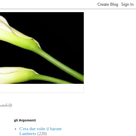
Landolfi
gli Argomenti
C'era due volte il barone
Lamberto
(220)