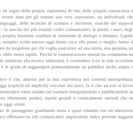
are un segno della propria esperienza di vita, delle proprie conoscenze 
essere stata per gli uomini una vera ossessione, sia individuale ch
linguaggi, delle tecniche di scrittura e incisione, nonché dei support
 la nascita dei più svariati codici comunicativi, le pareti,
i muri
, degl
propria funzione ausiliare di strumento di dialogo a distanza. Lapidi
sti, semplici scritte ancora oggi danno voce alle pietre, o meglio: fanno s
 fare da megafono per chi voglia assicurare ad una storia, una persona, u
 un oblio meno rapido. Perché la comunicazione murale ha certamente tr
in relazione alla tecnica utilizzata), è economica (con la sola eccezion
d è in grado di raggiungere potenzialmente un pubblico molto ampio 
ivo è che, almeno per la mia esperienza nei contesti metropolitani
i (espliciti ed impliciti) veicolati dai muri, fa sì che ad essi si facci
unicativo viene isolato (ad esempio fotografandolo e pubblicandolo s
o riferimenti poetici, aspetti geniali o comicamente surreali che n
ce oggi,
virale
.
orzo di passeggiare guardando mura e spazi cittadini con un’attenzion
vi riflessioni su stili comunicativi, impressioni, fatti e persone suggerit