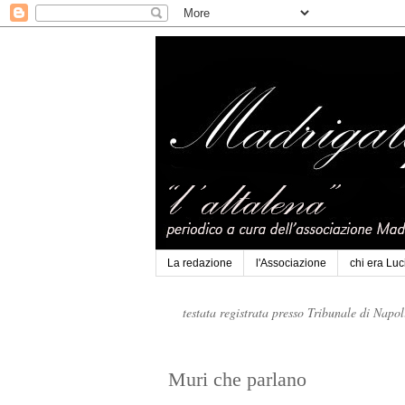
La redazione
l'Associazione
chi era Lu
testata registrata presso Tribunale di Napo
Muri che parlano