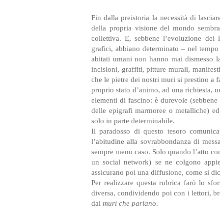
Fin dalla preistoria la necessità di lasci
della propria visione del mondo sembra 
collettiva. E, sebbene l’evoluzione dei 
grafici, abbiano determinato – nel tempo –
abitati umani non hanno mai dismesso la 
incisioni, graffiti, pitture murali, manife
che le pietre dei nostri muri si prestino a
proprio stato d’animo, ad una richiesta,
elementi di fascino: è durevole (sebbene 
delle epigrafi marmoree o metalliche) e
solo in parte determinabile.
Il paradosso di questo tesoro comunicat
l’abitudine alla sovrabbondanza di messagg
sempre meno caso. Solo quando l’atto com
un social network) se ne colgono appien
assicurano poi una diffusione, come si di
Per realizzare questa rubrica farò lo sf
diversa, condividendo poi con i lettori, bre
dai
muri che parlano
.