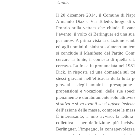
Unità.
Il 20 dicembre 2014, il Comune di Napoli
Armando Diaz e Via Toledo, luogo di sbo
Proprio sulla vetrata che chiude il van
l’evento, il volto di Berlinguer ed una sua
per uno». A prima vista la citazione sem
ed agli uomini di sinistra - almeno un te
si conclude il Manifesto del Partito Com
cercare la fonte, il contesto di quella c
cercavo. La frase fu pronunciata nel 1981 
Dick, in risposta ad una domanda sul torm
stessi giovani nell’efficacia della lotta 
giovani – degli uomini – presuppone un
propensioni e vocazioni, delle sue speci
pienamente e duraturamente solo attraver
si salva e si va avanti se si agisce insie
dell’azione delle masse, comprese le mass
È interessante, a mio avviso, la lettura
collettiva – per definizione più incisi
Berlinguer, l’impegno, la consapevolezza 