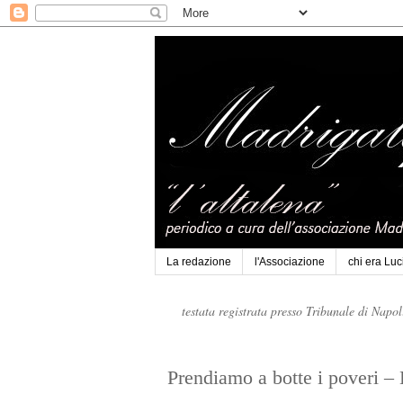
La redazione
l'Associazione
chi era Lu
testata registrata presso Tribunale di Napo
Prendiamo a botte i poveri – 