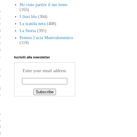
Ho visto partire il tuo treno
(165)
o
I fiori blu
(304)
a
e
La scatola nera
(408)
i
La Storia
(391)
à
Premio Lucia Mastrodomenico
e
(119)
i
,
Iscriviti alla newsletter
n
Enter your email address:
a
i
n
o
o
l
l