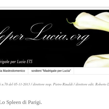
cia Mastrodomenico
sostieni "Madrigale per Lucia"
li n.70 del 05-11-2013 /
direttore resp. Pietro Rinaldi /
direttore edit. Roberto 
Lo Spleen di Parigi.