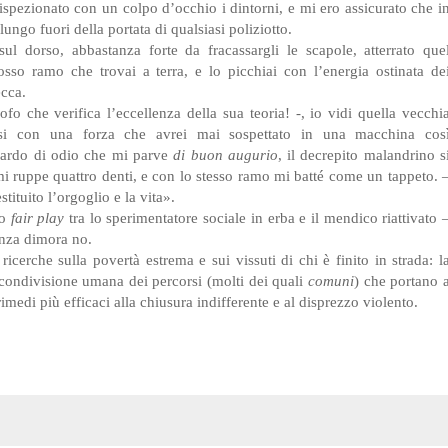
pezionato con un colpo d’occhio i dintorni, e mi ero assicurato che i
lungo fuori della portata di qualsiasi poliziotto.
ul dorso, abbastanza forte da fracassargli le scapole, atterrato que
sso ramo che trovai a terra, e lo picchiai con l’energia ostinata de
ecca.
ofo che verifica l’eccellenza della sua teoria! -, io vidi quella vecchi
arsi con una forza che avrei mai sospettato in una macchina cos
uardo di odio che mi parve
di buon augurio
, il decrepito malandrino s
mi ruppe quattro denti, e con lo stesso ramo mi batté come un tappeto. 
ituito l’orgoglio e la vita».
co
fair play
tra lo sperimentatore sociale in erba e il mendico riattivato 
enza dimora no.
ricerche sulla povertà estrema e sui vissuti di chi è finito in strada: l
 condivisione umana dei percorsi (molti dei quali
comuni
) che portano 
rimedi più efficaci alla chiusura indifferente e al disprezzo violento.