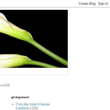
Landolfi
gli Argomenti
C'era due volte il barone
Lamberto
(220)