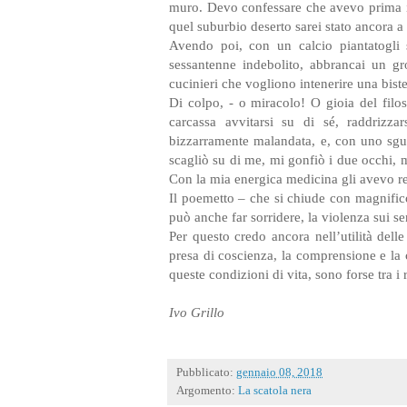
muro. Devo confessare che avevo prima is
quel suburbio deserto sarei stato ancora a 
Avendo poi, con un calcio piantatogli s
sessantenne indebolito, abbrancai un gro
cucinieri che vogliono intenerire una bist
Di colpo, - o miracolo! O gioia del filos
carcassa avvitarsi su di sé, raddrizz
bizzarramente malandata, e, con uno sg
scagliò su di me, mi gonfiò i due occhi, 
Con la mia energica medicina gli avevo rest
Il poemetto – che si chiude con magnifi
può anche far sorridere, la violenza sui s
Per questo credo ancora nell’utilità delle 
presa di coscienza, la comprensione e la
queste condizioni di vita, sono forse tra i 
Ivo Grillo
Pubblicato:
gennaio 08, 2018
Argomento:
La scatola nera