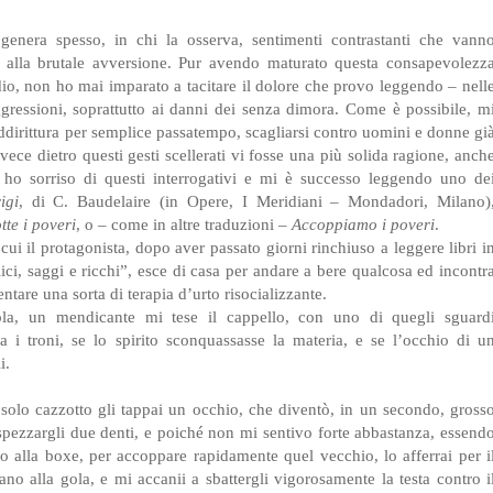
 genera spesso, in chi la osserva, sentimenti contrastanti che vann
nza, alla brutale avversione. Pur avendo maturato questa consapevolezz
udio, non ho mai imparato a tacitare il dolore che provo leggendo – nell
ggressioni, soprattutto ai danni dei senza dimora. Come è possibile, m
addirittura per semplice passatempo, scagliarsi contro uomini e donne gi
vece dietro questi gesti scellerati vi fosse una più solida ragione, anch
ho sorriso di questi interrogativi e mi è successo leggendo uno de
igi
, di C. Baudelaire (in Opere, I Meridiani – Mondadori, Milano)
te i poveri
, o – come in altre traduzioni –
Accoppiamo i poveri
.
cui il protagonista, dopo aver passato giorni rinchiuso a leggere libri i
felici, saggi e ricchi”, esce di casa per andare a bere qualcosa ed incontr
tare una sorta di terapia d’urto risocializzante.
la, un mendicante mi tese il cappello, con uno di quegli sguard
a i troni, se lo spirito sconquassasse la materia, e se l’occhio di u
i.
 solo cazzotto gli tappai un occhio, che diventò, in un secondo, gross
pezzargli due denti, e poiché non mi sentivo forte abbastanza, essend
o alla boxe, per accoppare rapidamente quel vecchio, lo afferrai per i
mano alla gola, e mi accanii a sbattergli vigorosamente la testa contro i