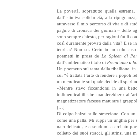
La povertà, soprattutto quella estrema,
dall’istintiva solidarietà, alla ripugna
attraverso il mio percorso di vita e di st
pagine di cronaca dei giornali – delle a
sono sempre chiesto, per ragioni futili o 
così duramente provati dalla vita? E se in
teorica? Non so. Certo in un solo caso 
poemetti in prosa de
Lo Spleen di Par
dall’emblematico titolo di
Prendiamo a bot
Un poemetto sul tema della ribellione, in 
cui “è trattata l’arte di rendere i popoli 
un mendicante sul quale decide di sperimen
«Mentre stavo ficcandomi in una betto
indimenticabili che manderebbero all’ari
magnetizzatore facesse maturare i grappol
[…]
Di colpo balzai sullo straccione. Con un
come una palla. Mi ruppi un’unghia per s
nato delicato, e essendomi esercitato poc
colletto dei suoi stracci, gli strinsi una 