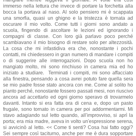
immerso nella lettura che invece di portare la forchetta alla
bocca la portava al naso. Al solo pensiero mi è scappata
una smorfia, quasi un ghigno e la tristezza è tornata ad
oscurare il mio volto. Come tutti i giorni sono andato a
scuola, fingendo di ascoltare le lezioni ed ignorando i
compagni di classe. Con loro già parlavo poco perché
scambiavano il mio bisogno di restare solo per altezzosità.
La cosa che mi infastidiva era che, nonostante i pochi
contatti, mi chiedessero in gran numero di mandare i compiti
o di suggerire alle interrogazioni. Dopo scuola non ho
mangiato molto, mi sono rinchiuso in camera mia ed ho
iniziato a studiare.
Terminati i compiti, mi sono affacciato
alla finestra, pensando a cosa avrei potuto fare quella sera
se mio padre fosse stato ancora con me. Come al solito ho
pianto perché, nonostante fossero passati mesi, non riuscivo
ancora ad accettarlo ed ogni giorno speravo di trovarmelo
davanti. Intanto si era fatta ora di cena e, dopo un pasto
frugale, sono tornato in camera per poi addormentarmi. Mi
stavo adagiando sul letto quando, all'improvviso, si aprì la
porta; era mia madre, aveva in volto un'espressione serena,
si avvicinò al letto. << Come ti senti? Cosa hai fatto oggi?
Sei sempre così taciturno, anche per me è dura sopportare