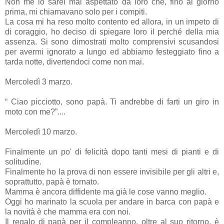
Non me lo sarei mai aspettato da loro che, fino al giorno
prima, mi chiamavano solo per i compiti.
La cosa mi ha reso molto contento ed allora, in un impeto di
di coraggio, ho deciso di spiegare loro il perché della mia
assenza. Si sono dimostrati molto comprensivi scusandosi
per avermi ignorato a lungo ed abbiamo festeggiato fino a
tarda notte, divertendoci come non mai.
Mercoledì 3 marzo.
“ Ciao picciotto, sono papà. Ti andrebbe di farti un giro in
moto con me?”....
Mercoledì 10 marzo.
Finalmente un po' di felicità dopo tanti mesi di pianti e di
solitudine.
Finalmente ho la prova di non essere invisibile per gli altri e,
soprattutto, papà è tornato.
Mamma è ancora diffidente ma già le cose vanno meglio.
Oggi ho marinato la scuola per andare in barca con papà e
la novità è che mamma era con noi.
Il regalo di papà per il compleanno, oltre al suo ritorno, è