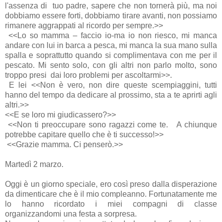
l'assenza di
tuo padre, sapere che non tornerà più, ma noi
dobbiamo essere forti, dobbiamo tirare avanti, non possiamo
rimanere aggrappati al ricordo per sempre.>>
<<Lo so mamma – faccio io-ma io non riesco, mi manca
andare con lui in barca a pesca, mi manca la sua mano sulla
spalla e soprattutto quando si complimentava con me per il
pescato. Mi sento solo, con gli altri non parlo molto, sono
troppo presi
dai loro problemi per ascoltarmi>>.
E lei <<Non è vero, non dire queste scempiaggini, tutti
hanno del tempo da dedicare al prossimo, sta a te aprirti agli
altri.>>
<<E se loro mi giudicassero?>>
<<Non ti preoccupare sono ragazzi come te.
A chiunque
potrebbe capitare quello che è ti successo!>>
<<Grazie mamma. Ci penserò.>>
Martedì 2 marzo.
Oggi è un giorno speciale, ero così preso dalla disperazione
da dimenticare che è il mio compleanno. Fortunatamente me
lo hanno ricordato i miei compagni di classe
organizzandomi una festa a sorpresa.