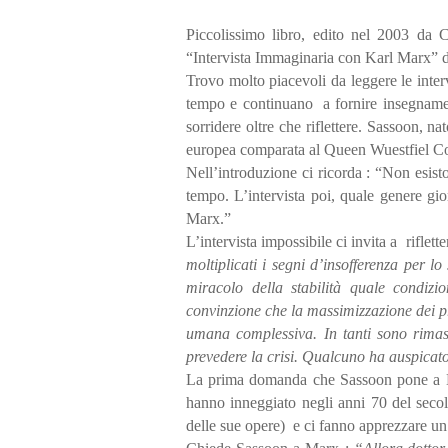
Piccolissimo libro, edito nel 2003 da 
“Intervista Immaginaria con Karl Marx”
Trovo molto piacevoli da leggere le intervis
tempo e continuano a fornire insegnamen
sorridere oltre che riflettere. Sassoon, n
europea comparata al Queen Wuestfiel C
Nell’introduzione ci ricorda : “Non esist
tempo. L’intervista poi, quale genere gi
Marx.”
L’intervista impossibile ci invita a riflette
moltiplicati i segni d’insofferenza per l
miracolo della stabilità quale condizio
convinzione che la massimizzazione dei prof
umana complessiva. In tanti sono rimast
prevedere la crisi. Qualcuno ha auspicat
La prima domanda che Sassoon pone a Ma
hanno inneggiato negli anni 70 del secol
delle sue opere) e ci fanno apprezzare un