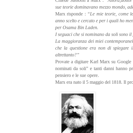
Chiede Sassoon a Marx :
“Allora,dottor
sue teorie dominavano mezzo mondo, ad
Marx risponde :
“Le mie teorie, come l
anno scelto e cercato e per i quali ho 
per Osama Bin Laden.
I seguaci che si nominano da soli sono il
La maggioranza dei miei contemporanei ci
che la questione era non di spiegare 
altrettanto?”
Provate a digitare Karl Marx su Google : 
nominati da soli” e tanti danni hanno pr
pensiero e le sue opere.
Marx era nato il 5 maggio del 1818. Il pr