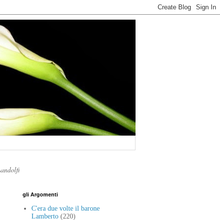
Landolfi
gli Argomenti
C'era due volte il barone
Lamberto
(220)