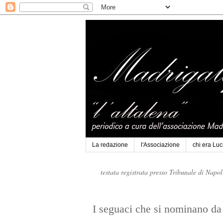
La redazione
l'Associazione
chi era Lu
testata registrata presso Tribunale di Napo
I seguaci che si nominano da 