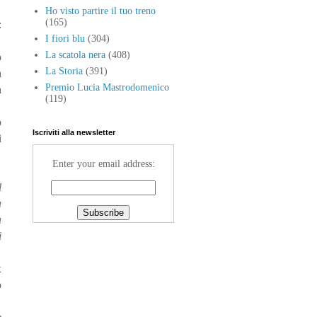
Ho visto partire il tuo treno
(165)
:
I fiori blu
(304)
La scatola nera
(408)
o
La Storia
(391)
a
Premio Lucia Mastrodomenico
a
(119)
o
Iscriviti alla newsletter
i
Enter your email address:
l
a
à
i
x
o