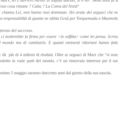
 Marx, lei è davvero messo in soffitta adesso, si o no? Molti anni fa l
esso cosa rimane ? Cuba ? La Corea del Nord?
e chiama Lei, non hanno mai dominato. Ho avuto dei seguaci che m
meno responsabilità di quante ne abbia Gesù per Torquemada o Maomett
 prezzo del successo.
 metterebbe la firma per essere <in soffitta> come lei pensa. Scriss
il mondo ma di cambiarlo. E quanti eminenti vittoriani hanno fatt
dà più di 4 milioni di risultati. Oltre ai seguaci di Marx che “si son
odotto in varie parti del mondo, c’è un rinnovato interesse per il su
ossimo 5 maggio saranno duecento anni dal giorno della sua nascita.