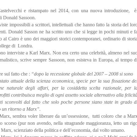
Castelvecchi e ristampato nel 2014, con una nuova introduzione, è
 di Donald Sassoon.
te impossibili a scrittori, intellettuali che hanno fatto la storia del lor
ti. Donald Sasson ne ha scritto uno che si legge in pochi minuti e f
ato al Cairo è uno dei maggiori storici contemporanei, ordinario di stori
ollege di Londra.
ono interviste a Karl Marx. Non era certo una celebrità, almeno nel su
ornalistico, scrive sempre Sassoon, non esisteva in Europa, al tempo d
re sul fatto che :
“dopo la recessione globale del 2007 – 2008 si sono
o stato attuale della scienza economica, specie per la sua fissazione de
ne naturale degli affari, per la cosiddetta scelta razionale, per l
itti contribuisca meglio di ogni assetto sociale alternativo alla felicit
i sconvolti dal fatto che solo poche persone siano state in grado d
o un ritorno a Marx”.
rx, sembra voler liberare da un’ossessione, tutti coloro che a Mar
o scorso (pur non avendo, nella stragrande maggioranza, letto un rig
 Marx, scienziato della politica e dell’economia, dal volto umano.