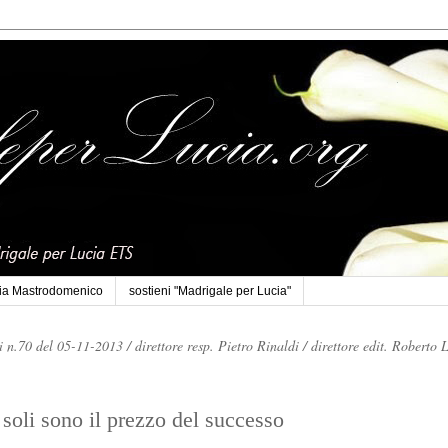
cia Mastrodomenico
sostieni "Madrigale per Lucia"
li n.70 del 05-11-2013 /
direttore resp. Pietro Rinaldi /
direttore edit. Roberto 
soli sono il prezzo del successo