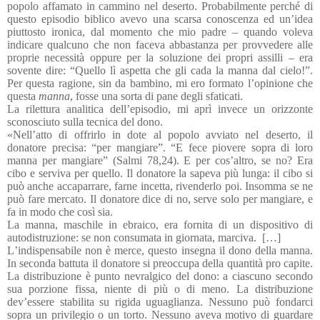
popolo affamato in cammino nel deserto. Probabilmente perché di
questo episodio biblico avevo una scarsa conoscenza ed un’idea
piuttosto ironica, dal momento che mio padre – quando voleva
indicare qualcuno che non faceva abbastanza per provvedere alle
proprie necessità oppure per la soluzione dei propri assilli – era
sovente dire: “Quello lì aspetta che gli cada la manna dal cielo!”.
Per questa ragione, sin da bambino, mi ero formato l’opinione che
questa
manna
, fosse una sorta di pane degli sfaticati.
La rilettura analitica dell’episodio, mi aprì invece un orizzonte
sconosciuto sulla tecnica del dono.
«Nell’atto di offrirlo in dote al popolo avviato nel deserto, il
donatore precisa: “per mangiare”. “E fece piovere sopra di loro
manna per mangiare” (Salmi 78,24). E per cos’altro, se no? Era
cibo e serviva per quello. Il donatore la sapeva più lunga: il cibo si
può anche accaparrare, farne incetta, rivenderlo poi. Insomma se ne
può fare mercato. Il donatore dice di no, serve solo per mangiare, e
fa in modo che così sia.
La manna, maschile in ebraico, era fornita di un dispositivo di
autodistruzione: se non consumata in giornata, marciva. […]
L’indispensabile non è merce, questo insegna il dono della manna.
In seconda battuta il donatore si preoccupa della quantità pro capite.
La distribuzione è punto nevralgico del dono: a ciascuno secondo
sua porzione fissa, niente di più o di meno. La distribuzione
dev’essere stabilita su rigida uguaglianza. Nessuno può fondarci
sopra un privilegio o un torto. Nessuno aveva motivo di guardare