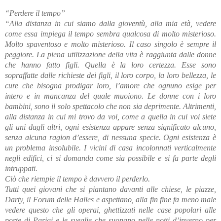
“Perdere il tempo”
“Alla distanza in cui siamo dalla gioventù, alla mia età, vedere
come essa impiega il tempo sembra qualcosa di molto misterioso.
Molto spaventoso e molto misterioso. Il caso singolo è sempre il
peggiore. La piena utilizzazione della vita è raggiunta dalle donne
che hanno fatto figli. Quella è la loro certezza. Esse sono
sopraffatte dalle richieste dei figli, il loro corpo, la loro bellezza, le
cure che bisogna prodigar loro, l’amore che ognuno esige per
intero e in mancanza del quale muoiono. Le donne con i loro
bambini, sono il solo spettacolo che non sia deprimente. Altrimenti,
alla distanza in cui mi trovo da voi, come a quella in cui voi siete
gli uni dagli altri, ogni esistenza appare senza significato alcuno,
senza alcuna ragion d’essere, di nessuna specie. Ogni esistenza è
un problema insolubile. I vicini di casa incolonnati verticalmente
negli edifici, ci si domanda come sia possibile e si fa parte degli
intruppati.
Ciò che riempie il tempo è davvero il perderlo.
Tutti quei giovani che si piantano davanti alle chiese, le piazze,
Darty, il Forum delle Halles e aspettano, alla fin fine fa meno male
vedere questo che gli operai, ghettizzati nelle case popolari alle
porte di Parigi e le sveglie che suonano nelle notti d’inverno per