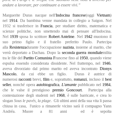
andare a lavorare, per continuare a essere vivi.”
Marguerite Duras nacque nell'
Indocina francese
(oggi
Vietnam
)
nel
1914
. Da bambina venne mandata in collegio a Saigon. Nel
1932
si trasferisce in
Francia
, per studiare diritto, matematica e
scienze politiche, non smettendo mai di pensare all'Indocina.
Nel
1939
sposa lo scrittore
Robert Antelme
. Nel
1942
muoiono il
suo primo figlio e il fratello preferito Paulo. Partecipa
alla
Resistenza
durante l'occupazione
nazista
, insieme al marito, che
verrà deportato a Dachau. Dopo la
seconda guerra mondiale
milita
tra le file del
Partito Comunista F
rancese fino al
1950
, quando viene
espulsa essendo considerata dissidente. Nel frattempo, nel
1946
,
aveva divorziato dal primo marito ed aveva incontrato
Dionys
Mascolo
, da cui ebbe un figlio. Duras è autrice di
numerosi
racconti
brevi,
film
e, soprattutto,
romanzi
, incluso il
best
seller
, nonché opera
autobiografica
,
L'amante
pubblicato nel
1984
,
che le valse il prestigioso
premio Goncourt
. Partecipa alla
contestazione degli studenti nel
1968
, è sulle barricate, e crea lo
slogan
Sous le pavés, la plage
. Gli ultimi anni della sua vita li passa
chiusa in casa, l'unico a rimanerle vicino sarà il compagno Yann
Andréa. Muore a 81 anni ed è sepolta