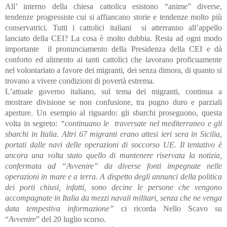
All’ interno della chiesa cattolica esistono “anime” diverse,
tendenze progressiste cui si affiancano storie e tendenze molto più
conservatrici. Tutti i cattolici italiani si atterranno all’appello
lanciato della CEI? La cosa è molto dubbia. Resta ad ogni modo
importante il pronunciamento della Presidenza della CEI e dà
conforto ed alimento ai tanti cattolici che lavorano proficuamente
nel volontariato a favore dei migranti, dei senza dimora, di quanto si
trovano a vivere condizioni di povertà estrema.
L’attuale governo italiano, sul tema dei migranti, continua a
mostrare divisione se non confusione, tra pugno duro e parziali
aperture. Un esempio al riguardo: gli sbarchi proseguono, questa
volta in segreto:
“continuano le traversate nel mediterraneo e gli
sbarchi in Italia. Altri 67 migranti erano attesi ieri sera in Sicilia,
portati dalle navi delle operazioni di soccorso UE. Il tentativo è
ancora una volta stato quello di mantenere riservata la notizia,
confermata ad “Avvenire” da diverse fonti impegnate nelle
operazioni in mare e a terra. A dispetto degli annunci della politica
dei porti chiusi, infatti, sono decine le persone che vengono
accompagnate in Italia da mezzi navali militari, senza che ne venga
data tempestiva informazione”
ci ricorda Nello Scavo su
“
Avvenire
” del 20 luglio scorso.