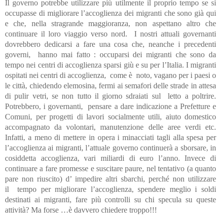
Il governo potrebbe utilizzare più utilmente il proprio tempo se si
occupasse di migliorare l’accoglienza dei migranti che sono già qui
e che, nella stragrande maggioranza, non aspettano altro che
continuare il loro viaggio verso nord. I nostri attuali governanti
dovrebbero dedicarsi a fare una cosa che, neanche i precedenti
governi, hanno mai fatto : occuparsi dei migranti che sono da
tempo nei centri di accoglienza sparsi giù e su per l’Italia. I migranti
ospitati nei centri di accoglienza, come è noto, vagano per i paesi o
le città, chiedendo elemosina, fermi ai semafori delle strade in attesa
di pulir vetri, se non tutto il giorno sdraiati sul letto a poltrire.
Potrebbero, i governanti, pensare a dare indicazione a Prefetture e
Comuni, per progetti di lavori socialmente utili, aiuto domestico
accompagnato da volontari, manutenzione delle aree verdi etc.
Infatti, a meno di mettere in opera i minacciati tagli alla spesa per
l’accoglienza ai migranti, l’attuale governo continuerà a sborsare, in
cosiddetta accoglienza, vari miliardi di euro l’anno. Invece di
continuare a fare promesse e suscitare paure, nel tentativo (a quanto
pare non riuscito) d’ impedire altri sbarchi, perché non utilizzare
il tempo per migliorare l’accoglienza, spendere meglio i soldi
destinati ai migranti, fare più controlli su chi specula su queste
attività? Ma forse …è davvero chiedere troppo!!!