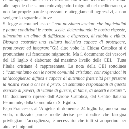
alle tragedie che stanno coinvolgendo i migranti nel mediterraneo, a
non far proprie parole sprezzanti e atteggiamenti aggressivi, a non
svolgere lo sguardo altrove.
Si legge ancora nel testo :
“non possiamo lasciare che inquietudini
e paure condizioni le nostre scelte, determinando le nostra risposte,
alimentino un clima di diffidenza e disprezzo, di rabbia e rifiuto.
Bisogna costruire una cultura inclusiva capace di proteggere,
promuovere ed integrare”
Già altre volte la Chiesa Cattolica si è
pronunciata sul fenomeno migratorio. Ma il documento dei vescovi
del 19 luglio è elaborato dal massimo livello della CEI. Tutta
l’Italia cristiana è rappresentata. La nota della CEI sottolinea
:
“camminiamo con le nostre comunità cristiana, coinvolgendoci in
un’accoglienza diffusa e capace di autentica fraternità per prestare
la nostra voce a chi ne è privo. Ci sentiamo responsabili di questo
esercito di poveri, di vittime di guerre, di fame, di deserti e torture”
.
Un documento ripreso dall’Azione Cattolica, dal Centro Italiano
Femminile, dalla Comunità di S. Egidio.
Papa Francesco, all’Angelus di domenica 24 luglio ha, ancora una
volta, utilizzato parole molte decise per ribadire che bisogna
privilegiare l’accoglienza, è necessario che tutti si adoperino per
aiutare i migranti.