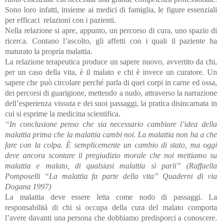
Sono loro infatti, insieme ai medici di famiglia, le figure essenziali
per efficaci relazioni con i pazienti.
Nella relazione si apre, appunto, un percorso di cura, uno spazio di
ricerca. Contano l’ascolto, gli affetti con i quali il paziente ha
maturato la propria malattia.
La relazione terapeutica produce un sapere nuovo, avvertito da chi,
per un caso della vita, è il malato e chi è invece un curatore. Un
sapere che può circolare perché parla di quei corpi in carne ed ossa,
dei percorsi di guarigione, mettendo a nudo, attraverso la narrazione
dell’esperienza vissuta e dei suoi passaggi, la pratica disincarnata in
cui si esprime la medicina scientifica.
“In conclusione penso che sia necessario cambiare l’idea della
malattia prima che la malattia cambi noi. La malattia non ha a che
fare con la colpa. È semplicemente un cambio di stato, ma oggi
deve ancora scontare il pregiudizio morale che noi mettiamo su
malattia e malato, di qualsiasi malattia si parli” (Raffaella
Pomposelli “La malattia fa parte della vita” Quaderni di via
Dogana 1997)
La malattia deve essere letta come nodo di passaggi. La
responsabilità di chi si occupa della cura del malato comporta
l’avere davanti una persona che dobbiamo predisporci a conoscere.