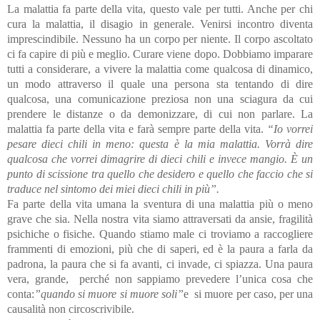
La malattia fa parte della vita, questo vale per tutti. Anche per chi
cura la malattia, il disagio in generale. Venirsi incontro diventa
imprescindibile. Nessuno ha un corpo per niente. Il corpo ascoltato
ci fa capire di più e meglio. Curare viene dopo. Dobbiamo imparare
tutti a considerare, a vivere la malattia come qualcosa di dinamico,
un modo attraverso il quale una persona sta tentando di dire
qualcosa, una comunicazione preziosa non una sciagura da cui
prendere le distanze o da demonizzare, di cui non parlare. La
malattia fa parte della vita e farà sempre parte della vita.
“Io vorrei
pesare dieci chili in meno: questa è la mia malattia. Vorrà dire
qualcosa che vorrei dimagrire di dieci chili e invece mangio. È un
punto di scissione tra quello che desidero e quello che faccio che si
traduce nel sintomo dei miei dieci chili in più”.
Fa parte della vita umana la sventura di una malattia più o meno
grave che sia. Nella nostra vita siamo attraversati da ansie, fragilità
psichiche o fisiche. Quando stiamo male ci troviamo a raccogliere
frammenti di emozioni, più che di saperi, ed è la paura a farla da
padrona, la paura che si fa avanti, ci invade, ci spiazza. Una paura
vera, grande, perché non sappiamo prevedere l’unica cosa che
conta:
”quando si muore si muore soli”
e si muore per caso, per una
causalità non circoscrivibile.