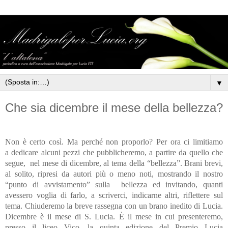
▼
Che sia dicembre il mese della bellezza?
Non è certo così. Ma perché non proporlo? Per ora ci limitiamo
a dedicare alcuni pezzi che pubblicheremo, a partire da quello che
segue, nel mese di dicembre, al tema della “bellezza”. Brani brevi,
al solito, ripresi da autori più o meno noti, mostrando il nostro
“punto di avvistamento” sulla bellezza ed invitando, quanti
avessero voglia di farlo, a scriverci, indicarne altri, riflettere sul
tema. Chiuderemo la breve rassegna con un brano inedito di Lucia.
Dicembre è il mese di S. Lucia. È il mese in cui presenteremo,
presso il liceo Vico, la quinta edizione del Premio Lucia