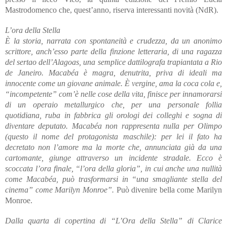
Mastrodomenco che, quest’anno, riserva interessanti novità (NdR).
L’ora della Stella
È la storia, narrata con spontaneità e crudezza, da un anonimo
scrittore, anch’esso parte della finzione letteraria, di una ragazza
del sertao dell’Alagoas, una semplice dattilografa trapiantata a Rio
de Janeiro. Macabéa è magra, denutrita, priva di ideali ma
innocente come un giovane animale. È vergine, ama la coca cola e,
“incompetente” com’è nelle cose della vita, finisce per innamorarsi
di un operaio metallurgico che, per una personale follia
quotidiana, ruba in fabbrica gli orologi dei colleghi e sogna di
diventare deputato. Macabéa non rappresenta nulla per Olimpo
(questo il nome del protagonista maschile): per lei il fato ha
decretato non l’amore ma la morte che, annunciata già da una
cartomante, giunge attraverso un incidente stradale. Ecco è
scoccata l’ora finale, “l’ora della gloria”, in cui anche una nullità
come Macabéa, può trasformarsi in “una smagliante stella del
cinema” come Marilyn Monroe”.
Può divenire bella come Marilyn
Monroe.
Dalla quarta di copertina di “L’Ora della Stella” di Clarice