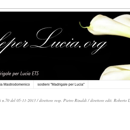
cia Mastrodomenico
sostieni "Madrigale per Lucia"
li n.70 del 05-11-2013 /
direttore resp. Pietro Rinaldi /
direttore edit. Roberto 