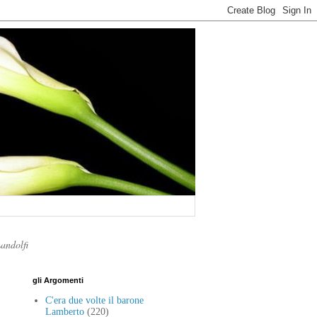
Landolfi
gli Argomenti
C'era due volte il barone
Lamberto
(220)