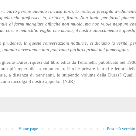
rt, burro perché quando rincasa tardi, la notte, si precipita avidament
uello che preferisco io, brioche, frutta. Non tanto per farmi piacere
antile di farmi mangiare affinché non muoia, ma non vuole neppure ch
e due cose e neanch’io voglio che muoia, il nostro attaccamento è questo
a prudenza. In queste conversazioni notturne, ci diciamo la verità, pe
ta, quando bevevamo e non potevamo parlarci prima del pomeriggio.
herite Duras, ripresi dal libro edito da Feltrinelli, pubblicato nel 198
on più reperibile in commercio. Perché privare lettrici e lettori dell
eria, a distanza di trent’anni, lo stupendo volume della Duras? Quali 
lcuno raccolga il nostro appello. (NdR)
Home page
Post più vecchio