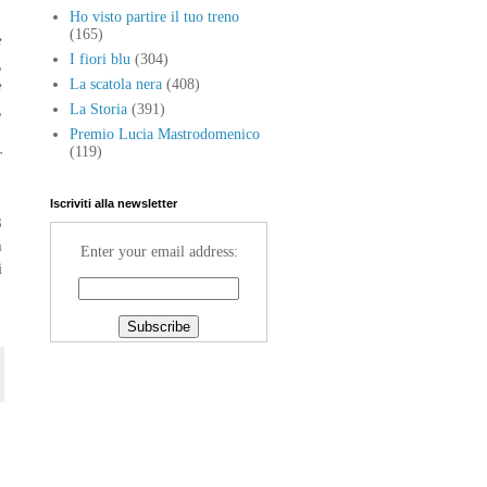
Ho visto partire il tuo treno
(165)
e
I fiori blu
(304)
,
e
La scatola nera
(408)
,
La Storia
(391)
Premio Lucia Mastrodomenico
(119)
r
Iscriviti alla newsletter
8
a
Enter your email address:
i