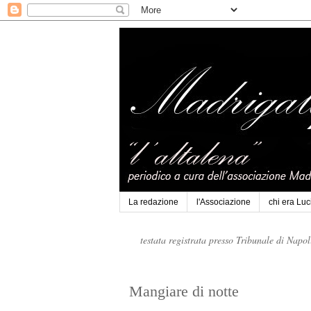
La redazione
l'Associazione
chi era Lu
testata registrata presso Tribunale di Napo
Mangiare di notte