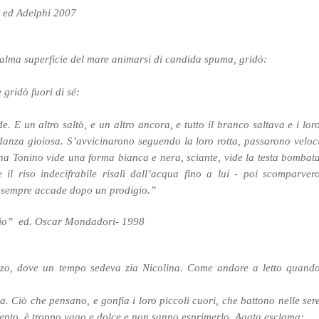
 ed Adelphi 2007
alma superficie del mare animarsi di candida spuma, gridò:
e gridò fuori di sé:
e. E un altro saltò, e un altro ancora, e tutto il branco saltava e i lor
 danza gioiosa. S’avvicinarono seguendo la loro rotta, passarono veloc
ina Tonino vide una forma bianca e nera, sciante, vide la testa bombat
il riso indecifrabile risalì dall’acqua fino a lui - poi scomparver
e sempre accade dopo un prodigio.”
vio” ed. Oscar Mondadori- 1998
azzo, dove un tempo sedeva zia Nicolina. Come andare a letto quand
. Ciò che pensano, e gonfia i loro piccoli cuori, che battono nelle ser
vento, è troppo vago e dolce e non sanno esprimerlo. Agata esclama: