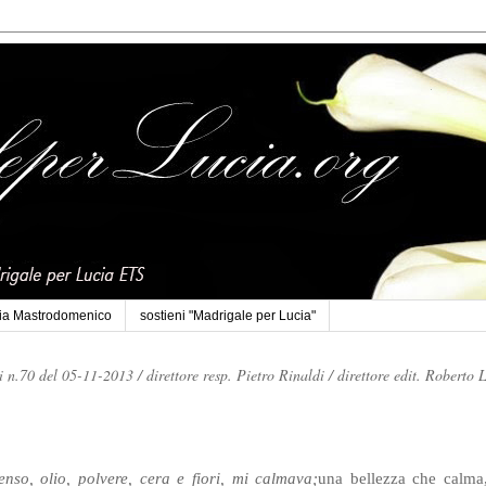
cia Mastrodomenico
sostieni "Madrigale per Lucia"
li n.70 del 05-11-2013 /
direttore resp. Pietro Rinaldi /
direttore edit. Roberto 
nso, olio, polvere, cera e fiori, mi calmava;
una bellezza che calma