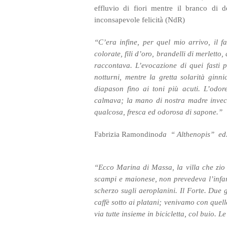
effluvio di fiori mentre il branco di d
inconsapevole felicità (NdR)
“C’era infine, per quel mio arrivo, il fa
colorate, fili d’oro, brandelli di merletto
raccontava. L’evocazione di quei fasti p
notturni, mentre la gretta solarità gin
diapason fino ai toni più acuti. L’odor
calmava; la mano di nostra madre invece
qualcosa, fresca ed odorosa di sapone.”
Fabrizia Ramondino
da “ Althenopis” ed.
“Ecco Marina di Massa, la villa che zio 
scampi e maionese, non prevedeva l’infart
scherzo sugli aeroplanini. Il Forte. Due g
caffè sotto ai platani; venivamo con quel
via tutte insieme in bicicletta, col buio.