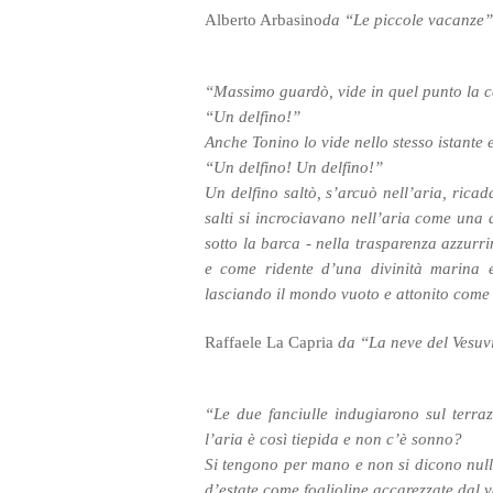
Alberto Arbasino
da “Le piccole vacanze”
“Massimo guardò, vide in quel punto la c
“Un delfino!”
Anche Tonino lo vide nello stesso istante 
“Un delfino! Un delfino!”
Un delfino saltò, s’arcuò nell’aria, ricadd
salti si incrociavano nell’aria come una
sotto la barca - nella trasparenza azzurr
e come ridente d’una divinità marina e 
lasciando il mondo vuoto e attonito com
Raffaele La Capria
da “La neve del Vesu
“Le due fanciulle indugiarono sul terr
l’aria è così tiepida e non c’è sonno?
Si tengono per mano e non si dicono nulla
d’estate come foglioline accarezzate dal 