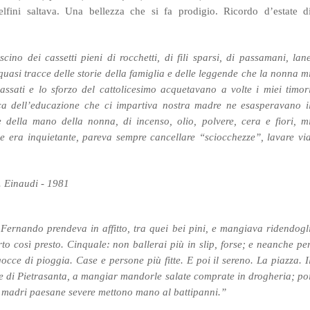
elfini saltava. Una bellezza che si fa prodigio. Ricordo d’estate d
scino dei cassetti pieni di rocchetti, di fili sparsi, di passamani, lan
, quasi tracce delle storie della famiglia e delle leggende che la nonna m
assati e lo sforzo del cattolicesimo acquetavano a volte i miei timor
nica dell’educazione che ci impartiva nostra madre ne esasperavano i
e della mano della nonna, di incenso, olio, polvere, cera e fiori, m
 era inquietante, pareva sempre cancellare “sciocchezze”, lavare vi
 Einaudi - 1981
Fernando prendeva in affitto, tra quei bei pini, e mangiava ridendogl
o così presto. Cinquale: non ballerai più in slip, forse; e neanche pe
occe di pioggia. Case e persone più fitte. E poi il sereno. La piazza. I
le di Pietrasanta, a mangiar mandorle salate comprate in drogheria; po
 Le madri paesane severe mettono mano al battipanni.”