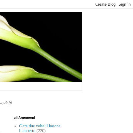
Landolfi
gli Argomenti
C'era due volte il barone
,
Lamberto
(220)