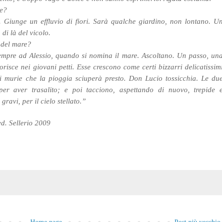
le?
. Giunge un effluvio di fiori. Sarà qualche giardino, non lontano. U
di là del vicolo.
e del mare?
mpre ad Alessio, quando si nomina il mare. Ascoltano. Un passo, un
orisce nei giovani petti. Esse crescono come certi bizzarri delicatissim
hi murie che la pioggia sciuperà presto. Don Lucio tossicchia. Le du
per aver trasalito; e poi tacciono, aspettando di nuovo, trepide 
ravi, per il cielo stellato.”
d. Sellerio 2009