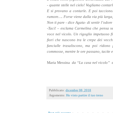
- quante stelle nel cielo! Vogliamo contar
E si provano a contarle. E poi tacciono
rumore…. Forse viene dalla via più larga, 
Non ti pare - dice Agata- di sentir l’odor
-Taci! – esclama Carmelina che pensa se
voce nel vicolo. Un rigoglio impetuoso fi
fiori che nascono tra le crepe dei vecc
fanciulle trasaliscono, ma poi ridono 
commosse, mentre le ore passano, tacite e g
Maria Messina
da “La casa nel vicolo” e
Pubblicato:
dicembre 08, 2018
Argomento:
Ho visto partire il tuo treno