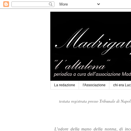
La redazione
l'Associazione
chi era Lu
testata registrata presso Tribunale di Napo
L’odore della mano della nonna, di ince