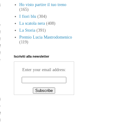
i
Ho visto partire il tuo treno
(165)
I fiori blu
(304)
La scatola nera
(408)
e
La Storia
(391)
i
Premio Lucia Mastrodomenico
i
(119)
l
i
Iscriviti alla newsletter
a
Enter your email address:
i
r
l
i