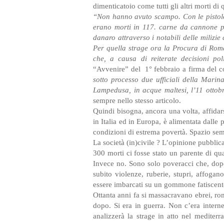
dimenticatoio come tutti gli altri morti di q
“Non hanno avuto scampo. Con le pistole 
erano morti in 117. carne da cannone pe
danaro attraverso i notabili delle milizi
Per quella strage ora la Procura di Roma
che, a causa di reiterate decisioni pol
“Avvenire” del 1° febbraio a firma del 
sotto processo due ufficiali della Marin
Lampedusa, in acque maltesi, l’11 ottob
sempre nello stesso articolo.
Quindi bisogna, ancora una volta, affidars
in Italia ed in Europa, è alimentata dalle 
condizioni di estrema povertà. Spazio semp
La società (in)civile ? L’opinione pubblica
300 morti ci fosse stato un parente di qu
Invece no. Sono solo poveracci che, dopo
subito violenze, ruberie, stupri, affoga
essere imbarcati su un gommone fatiscent
Ottanta anni fa si massacravano ebrei, ro
dopo. Si era in guerra. Non c’era intern
analizzerà la strage in atto nel medite