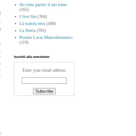
Ho visto partire il tuo treno
(165)
l
I fiori blu
(304)
,
La scatola nera
(408)
i
La Storia
(391)
Premio Lucia Mastrodomenico
(119)
a
a
e
Iscriviti alla newsletter
a
a
Enter your email address:
I
l