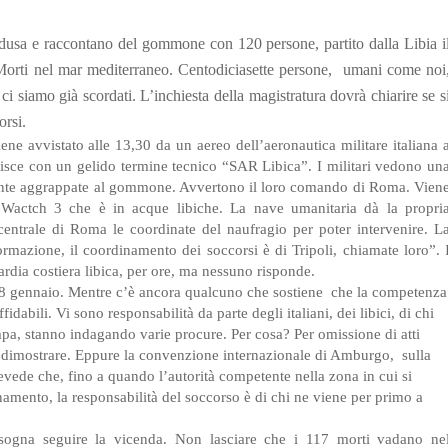
dusa e raccontano del gommone con 120 persone, partito dalla Libia i
orti nel mar mediterraneo. Centodiciasette persone, umani come noi
ci siamo già scordati. L’inchiesta della magistratura dovrà chiarire se s
corsi.
e avvistato alle 13,30 da un aereo dell’aeronautica militare italiana 
inisce con un gelido termine tecnico “SAR Libica”. I militari vedono un
tante aggrappate al gommone. Avvertono il loro comando di Roma. Vien
 Wactch 3 che è in acque libiche. La nave umanitaria dà la propri
 centrale di Roma le coordinate del naufragio per poter intervenire. L
ormazione, il coordinamento dei soccorsi è di Tripoli, chiamate loro”. 
rdia costiera libica, per ore, ma nessuno risponde.
 18 gennaio. Mentre c’è ancora qualcuno che sostiene che la competenza
ffidabili. Vi sono responsabilità da parte degli italiani, dei libici, di chi
mpa, stanno indagando varie procure. Per cosa? Per omissione di atti
da dimostrare. Eppure la convenzione internazionale di Amburgo, sulla
evede che, fino a quando l’autorità competente nella zona in cui si
namento, la responsabilità del soccorso è di chi ne viene per primo a
isogna seguire la vicenda. Non lasciare che i 117 morti vadano ne