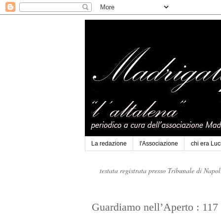
La redazione
l'Associazione
chi era Lu
testata registrata presso Tribunale di Napo
Guardiamo nell’Aperto : 117