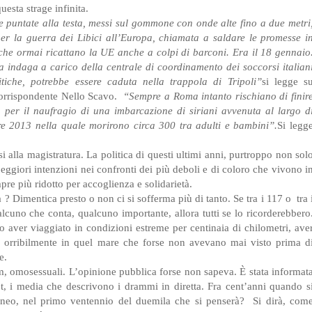
uesta strage infinita.
puntate alla testa, messi sul gommone con onde alte fino a due metri
r la guerra dei Libici all’Europa, chiamata a saldare le promesse i
e che ormai ricattano la UE anche a colpi di barconi. Era il 18 gennaio
 indaga a carico della centrale di coordinamento dei soccorsi italian
itiche, potrebbe essere caduta nella trappola di Tripoli”
si legge s
corrispondente Nello Scavo.
“Sempre a Roma intanto rischiano di finir
a per il naufragio di una imbarcazione di siriani avvenuta al largo d
re 2013 nella quale morirono circa 300 tra adulti e bambini”.
Si legg
i alla magistratura. La politica di questi ultimi anni, purtroppo non sol
peggiori intenzioni nei confronti dei più deboli e di coloro che vivono i
re più ridotto per accoglienza e solidarietà.
 ? Dimentica presto o non ci si sofferma più di tanto. Se tra i 117 o tra 
alcuno che conta, qualcuno importante, allora tutti se lo ricorderebbero
 aver viaggiato in condizioni estreme per centinaia di chilometri, ave
no orribilmente in quel mare che forse non avevano mai visto prima d
e.
m, omosessuali. L’opinione pubblica forse non sapeva. È stata informat
et, i media che descrivono i drammi in diretta. Fra cent’anni quando s
rraneo, nel primo ventennio del duemila che si penserà? Si dirà, com