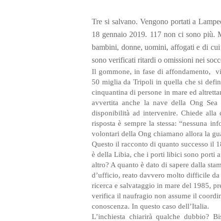
Tre si salvano. Vengono portati a Lampe
18 gennaio 2019. 117 non ci sono più. M
bambini, donne, uomini, affogati e di cui 
sono verificati ritardi o omissioni nei soc
Il gommone, in fase di affondamento, vien
50 miglia da Tripoli in quella che si def
cinquantina di persone in mare ed altret
avvertita anche la nave della Ong Sea
disponibilità ad intervenire. Chiede alla
risposta è sempre la stessa: “nessuna inf
volontari della Ong chiamano allora la gua
Questo il racconto di quanto successo il
è della Libia, che i porti libici sono porti a
altro? A quanto è dato di sapere dalla sta
d’ufficio, reato davvero molto difficile 
ricerca e salvataggio in mare del 1985, pr
verifica il naufragio non assume il coordi
conoscenza. In questo caso dell’Italia.
L’inchiesta chiarirà qualche dubbio? B