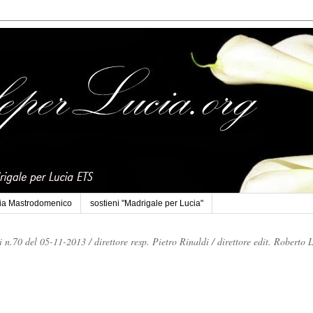
cia Mastrodomenico
sostieni "Madrigale per Lucia"
li n.70 del 05-11-2013 /
direttore resp. Pietro Rinaldi /
direttore edit. Roberto 