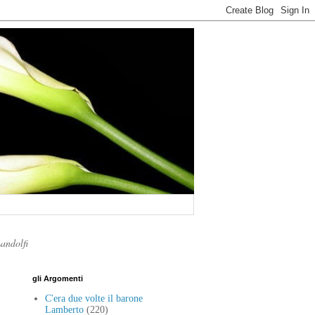
Landolfi
gli Argomenti
C'era due volte il barone
Lamberto
(220)