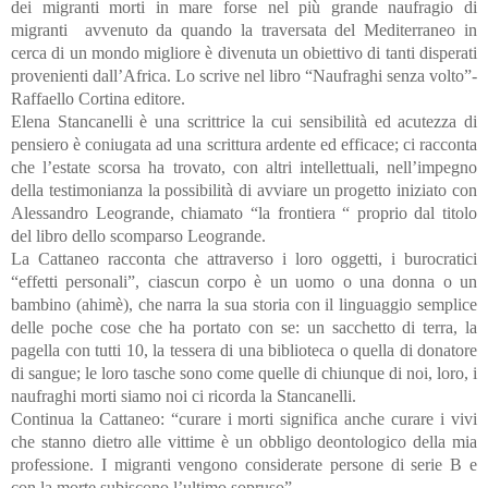
dei migranti morti in mare forse nel più grande naufragio di
migranti avvenuto da quando la traversata del Mediterraneo in
cerca di un mondo migliore è divenuta un obiettivo di tanti disperati
provenienti dall’Africa. Lo scrive nel libro “Naufraghi senza volto”-
Raffaello Cortina editore.
Elena Stancanelli è una scrittrice la cui sensibilità ed acutezza di
pensiero è coniugata ad una scrittura ardente ed efficace; ci racconta
che l’estate scorsa ha trovato, con altri intellettuali, nell’impegno
della testimonianza la possibilità di avviare un progetto iniziato con
Alessandro Leogrande, chiamato “la frontiera “ proprio dal titolo
del libro dello scomparso Leogrande.
La Cattaneo racconta che attraverso i loro oggetti, i burocratici
“effetti personali”, ciascun corpo è un uomo o una donna o un
bambino (ahimè), che narra la sua storia con il linguaggio semplice
delle poche cose che ha portato con se: un sacchetto di terra, la
pagella con tutti 10, la tessera di una biblioteca o quella di donatore
di sangue; le loro tasche sono come quelle di chiunque di noi, loro, i
naufraghi morti siamo noi ci ricorda la Stancanelli.
Continua la Cattaneo: “curare i morti significa anche curare i vivi
che stanno dietro alle vittime è un obbligo deontologico della mia
professione. I migranti vengono considerate persone di serie B e
con la morte subiscono l’ultimo sopruso”.