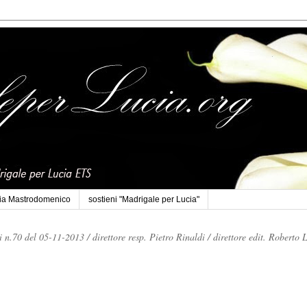
cia Mastrodomenico
sostieni "Madrigale per Lucia"
li n.70 del 05-11-2013 /
direttore resp. Pietro Rinaldi /
direttore edit. Roberto 