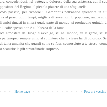
re, concedendosi, nel tratteggio doloroso della sua esistenza, con il su
ositore del Regime, il piccolo piacere di una sfogliatella.
olo passato, per rivedere il Gambrinus nell’antico splendore in cu
 va al passo con i tempi, migliaia di avventori lo popolano, anche sol
li amici rimasti in chissà quale parte di mondo; si producono quintali d
il caffè spesso non è all’altezza della fama.
ntica atmosfera del luogo ti avvolge, sei nel mondo, tra la gente, sei l
re partenopeo sempre unito al sottinteso che il vivere ha di doloroso. Se
i di tanta umanità che guardi come se fossi sconosciuto a te stesso, com
o scaturire le più straordinarie sorprese.
o
Home page
Post più vecchio