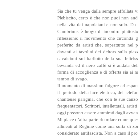
Sia che tu venga dalla sempre affollata v
Plebiscito, certo è che non puoi non an
nella vita dei napoletani e non solo. Da
Gambrinus è luogo di incontro piuttosto
riflessione: il movimento che circonda g
preferito da artisti che, soprattutto nel
davanti ai tavolini dei dehors sulla pia
cavalcioni sul barilotto della sua felici
bevanda ed il nero caffè si è andata del
forma di accoglienza e di offerta sia ai na
tempo di svago.
Il momento di massimo fulgore ed espansi
il periodo della luce elettrica, del telefo
chanteuse parigina, che con le sue canzon
frequentatori. Scrittori, intellettuali, ar
oggi possono essere ammirati dagli avvent
Mi piace d’altra parte ricordare come ques
allineati al Regime come una sorta di zon
considerato antifascista. Non a caso il pro