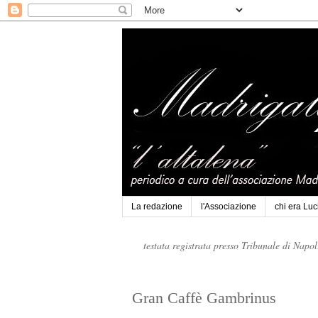
La redazione
l'Associazione
chi era Lu
testata registrata presso Tribunale di Napo
Gran Caffè Gambrinus