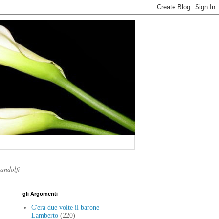
Landolfi
gli Argomenti
C'era due volte il barone
Lamberto
(220)