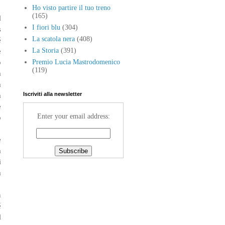
Ho visto partire il tuo treno
(165)
l
I fiori blu
(304)
s
La scatola nera
(408)
é
e
La Storia
(391)
o
Premio Lucia Mastrodomenico
(119)
a
a
a
Iscriviti alla newsletter
e
Enter your email address:
o
è
a
i
a
n
é
l