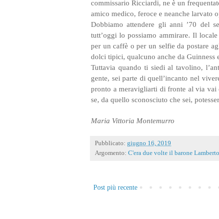
commissario Ricciardi, ne è un frequentato
amico medico, feroce e neanche larvato opp
Dobbiamo attendere gli anni ’70 del sec
tutt’oggi lo possiamo ammirare. Il locale
per un caffè o per un selfie da postare ag
dolci tipici, qualcuno anche da Guinness e 
Tuttavia quando ti siedi al tavolino, l’a
gente, sei parte di quell’incanto nel vive
pronto a meravigliarti di fronte al via va
se, da quello sconosciuto che sei, potesser
Maria Vittoria Montemurro
Pubblicato:
giugno 16, 2019
Argomento:
C'era due volte il barone Lambert
Post più recente