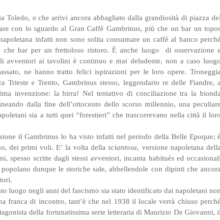
ia Toledo, o che arrivi ancora abbagliato dalla grandiosità di piazza de
dare con lo sguardo al Gran Caffè Gambrinus, più che un bar un topo
 napoletana infatti non sono solita consumare un caffè al banco perch
 che bar per un frettoloso ristoro. È anche luogo di osservazione 
li avventori ai tavolini è continuo e mai deludente, non a caso luog
 passato, ne hanno tratto felici ispirazioni per le loro opere. Troneggi
zza Trieste e Trento, Gambrinus stesso, leggendario re delle Fiandre, 
ssima invenzione: la birra! Nel tentativo di conciliazione tra la biond
ineando dalla fine dell’ottocento dello scorso millennio, una peculiar
poletani sia a tutti quei “forestieri” che trascorrevano nella città il lor
one il Gambrinus lo ha visto infatti nel periodo della Belle Epoque; 
no, dei primi voli. E’ la volta della
sciantosa
, versione napoletana dell
i, spesso scritte dagli stessi avventori, incanta habitués ed occasional
tisti popolano dunque le storiche sale, abbellendole con dipinti che ancor
ori.
to luogo negli anni del fascismo sia stato identificato dai napoletani no
a franca di incontro, tant’è che nel 1938 il locale verrà chiuso perch
tagonista della fortunatissima serie letteraria di Maurizio De Giovanni, i