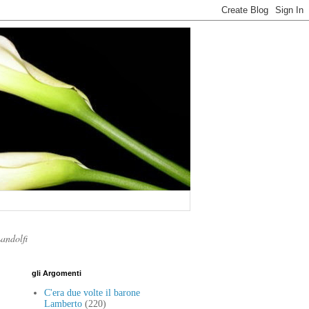
Landolfi
gli Argomenti
C'era due volte il barone
Lamberto
(220)