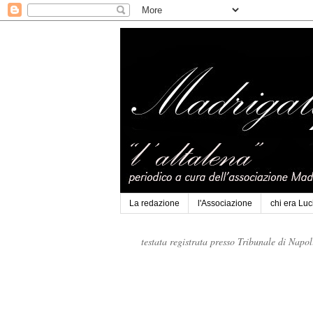
La redazione
l'Associazione
chi era Lu
testata registrata presso Tribunale di Napo