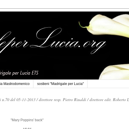
cia Mastrodomenico
sostieni "Madrigale per Lucia"
li n.70 del 05-11-2013 /
direttore resp. Pietro Rinaldi /
direttore edit. Roberto 
"Mary Poppins' back"