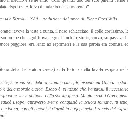
arò il medico e se ne andò. Così, quando uno dei suoi parenti venne 
alato rispose; “A forza d’andar bene sto morendo”
ersale Rizzoli – 1980 – traduzione dal greco di Elena Ceva Valla
anei: aveva la testa a punta, il naso schiacciato, il collo cortissimo, l
il suo nome che significava negro. Panciuto, storto, curvo, sorpassava i
ancor peggiore, era lento ad esprimersi e la sua parola era confusa e
toria della Letteratura Greca) sulla fortuna della favola esopica nell
nte, enorme. Si è detto a ragione che egli, insieme ad Omero, è stat
e della morale eroica, Esopo è, piuttosto che l’antitesi, il necessari
rofonda e varia umanità dello spirito greco. Ma non solo i Greci, nell
, educò Esopo: attraverso Fedro conquistò la scuola romana, fu letto
eco e latino; con gli Umanisti ritornò in auge, e nella Francia del <gra
ine”