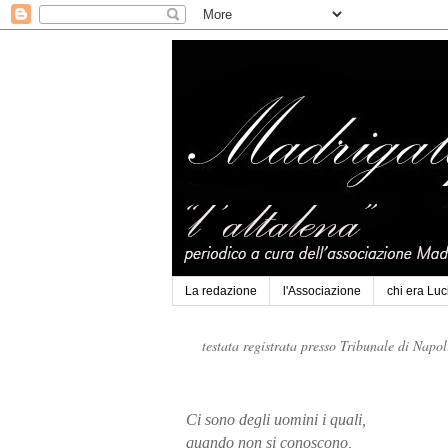
La redazione
l'Associazione
chi era Lu
testata registrata presso Tribunale di Napo
Ci sono degli uomini i quali,
quando non si conoscono,