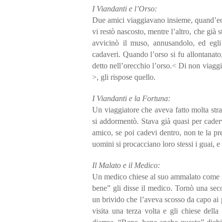
I Viandanti e l’Orso:
Due amici viaggiavano insieme, quand’ecco
vi restò nascosto, mentre l’altro, che già 
avvicinò il muso, annusandolo, ed egli 
cadaveri. Quando l’orso si fu allontanato,
detto nell’orecchio l’orso.< Di non viagg
>, gli rispose quello.
I Viandanti e la Fortuna:
Un viaggiatore che aveva fatto molta strad
si addormentò. Stava già quasi per cader
amico, se poi cadevi dentro, non te la 
uomini si procacciano loro stessi i guai, e
Il Malato e il Medico:
Un medico chiese al suo ammalato come st
bene” gli disse il medico. Tornò una seco
un brivido che l’aveva scosso da capo ai
visita una terza volta e gli chiese dell