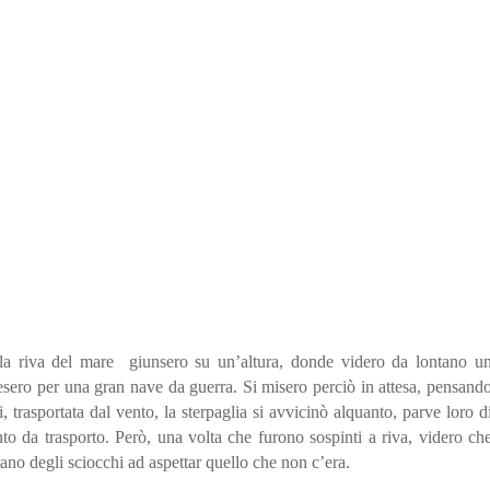
a riva del mare giunsero su un’altura, donde videro da lontano u
esero per una gran nave da guerra. Si misero perciò in attesa, pensand
 trasportata dal vento, la sterpaglia si avvicinò alquanto, parve loro d
 da trasporto. Però, una volta che furono sospinti a riva, videro ch
erano degli sciocchi ad aspettar quello che non c’era.