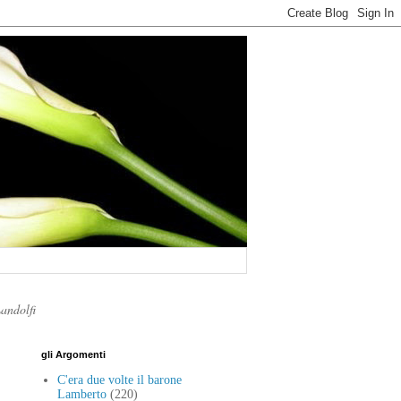
Landolfi
gli Argomenti
C'era due volte il barone
Lamberto
(220)