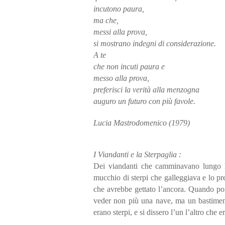
incutono paura,
ma che,
messi alla prova,
si mostrano indegni di considerazione.
A te
che non incuti paura e
messo alla prova,
preferisci la verità alla menzogna
auguro un futuro con più favole.
Lucia Mastrodomenico (1979)
I Viandanti e la Sterpaglia :
Dei viandanti che camminavano lungo l
mucchio di sterpi che galleggiava e lo pr
che avrebbe gettato l’ancora. Quando poi,
veder non più una nave, ma un bastimento
erano sterpi, e si dissero l’un l’altro che 