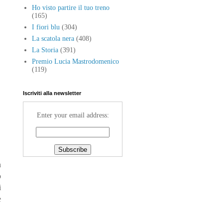
Ho visto partire il tuo treno
(165)
I fiori blu
(304)
La scatola nera
(408)
La Storia
(391)
Premio Lucia Mastrodomenico
(119)
Iscriviti alla newsletter
Enter your email address:
n
o
i
e