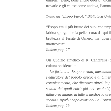
diarrea. “Bene, bene anche questo” dichi
trovarlo e gli chiese come andava, l’amm
Tratto da “Esopo Favole” Biblioteca Univ
“Esopo era il più brutto dei suoi contempor
labbra sporgenti e la pelle scura: da qui 
bruttezza il Tersite di Omero, ma, cosa 
inarticolata”
Ibidem pag. 27
Un giudizio sintetico di R. Cantarella (S
cultura occidentale:
“La fortuna di Esopo è stata, meritatame
l’educatore del popolo greco: e di Omero 
completamento, che dimostra altresì la p
scuola dei quali entrò già nel secolo V
diffuso ed imitato in tutto il medioevo gr
secolo> ispirò i capolavori del La Fonta
Ibidem pag. 29