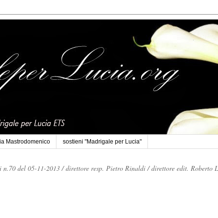
cia Mastrodomenico
sostieni "Madrigale per Lucia"
li n.70 del 05-11-2013 /
direttore resp. Pietro Rinaldi /
direttore edit. Roberto 