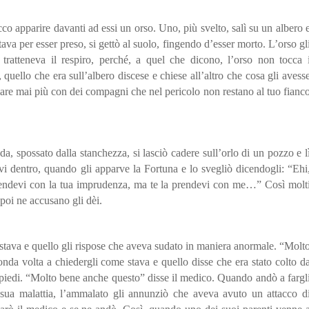
 apparire davanti ad essi un orso. Uno, più svelto, salì su un albero 
stava per esser preso, si gettò al suolo, fingendo d’esser morto. L’orso gl
tratteneva il respiro, perché, a quel che dicono, l’orso non tocca 
 quello che era sull’albero discese e chiese all’altro che cosa gli avess
iare mai più con dei compagni che nel pericolo non restano al tuo fianc
a, spossato dalla stanchezza, si lasciò cadere sull’orlo di un pozzo e l
vi dentro, quando gli apparve la Fortuna e lo svegliò dicendogli: “Ehi
prendevi con la tua imprudenza, ma te la prendevi con me…” Così molt
 poi ne accusano gli dèi.
ava e quello gli rispose che aveva sudato in maniera anormale. “Molt
nda volta a chiedergli come stava e quello disse che era stato colto d
 piedi. “Molto bene anche questo” disse il medico. Quando andò a fargl
a sua malattia, l’ammalato gli annunziò che aveva avuto un attacco d