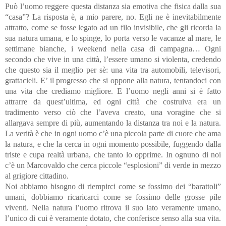
Può l’uomo reggere questa distanza sia emotiva che fisica dalla sua
“casa”? La risposta è, a mio parere, no. Egli ne è inevitabilmente
attratto, come se fosse legato ad un filo invisibile, che gli ricorda la
sua natura umana, e lo spinge, lo porta verso le vacanze al mare, le
settimane bianche, i weekend nella casa di campagna… Ogni
secondo che vive in una città, l’essere umano si violenta, credendo
che questo sia il meglio per sè: una vita tra automobili, televisori,
grattacieli. E’ il progresso che si oppone alla natura, tentandoci con
una vita che crediamo migliore. E l’uomo negli anni si è fatto
attrarre da quest’ultima, ed ogni città che costruiva era un
tradimento verso ciò che l’aveva creato, una voragine che si
allargava sempre di più, aumentando la distanza tra noi e la natura.
La verità è che in ogni uomo c’è una piccola parte di cuore che ama
la natura, e che la cerca in ogni momento possibile, fuggendo dalla
triste e cupa realtà urbana, che tanto lo opprime. In ognuno di noi
c’è un Marcovaldo che cerca piccole “esplosioni” di verde in mezzo
al grigiore cittadino.
Noi abbiamo bisogno di riempirci come se fossimo dei “barattoli”
umani, dobbiamo ricaricarci come se fossimo delle grosse pile
viventi. Nella natura l’uomo ritrova il suo lato veramente umano,
l’unico di cui è veramente dotato, che conferisce senso alla sua vita.