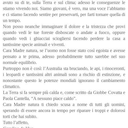
avuto su di te, sulla Terra e sul clima; adesso le conseguenze le
stiamo vivendo noi. Siamo giovani, è vero, ma una voce l’abbiamo
e ci stiamo facendo sentire per preservarti, per farti tornare quella di
un tempo.
Non posso neanche immaginare il dolore e la tristezza che provi
quando vedi le tue foreste disboscate o andate a fuoco, oppure
quando vedi i ghiacciai sciogliersi facendo perdere la casa a
tantissime specie animali e viventi.
Cara Madre natura, se l’uomo non fosse stato così egoista e avesse
pensato a te prima, adesso probabilmente tutto sarebbe nel suo
normale equilibrio.
Purtroppo non è così: l’Australia sta bruciando, le api, i rinoceronti,
i leopardi e tantissimi altri animali sono a rischio di estinzione, e
nonostante questo le potenze mondiali ignorano il cambiamento
climatico.
La Terra si fa sempre più calda e, come scritto da Giobbe Covatta e
Paola Cantella, “A nessuno piace caldo”.
Cara Madre natura ti chiedo scusa a nome di tutti gli uomini,
sperando di essere ancora in tempo per riparare i troppi e dolorosi
torti che hai subito.
Tutto l’affetto,