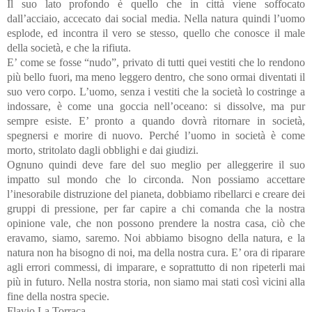
Il suo lato profondo è quello che in città viene soffocato
dall’acciaio, accecato dai social media. Nella natura quindi l’uomo
esplode, ed incontra il vero se stesso, quello che conosce il male
della società, e che la rifiuta.
E’ come se fosse “nudo”, privato di tutti quei vestiti che lo rendono
più bello fuori, ma meno leggero dentro, che sono ormai diventati il
suo vero corpo. L’uomo, senza i vestiti che la società lo costringe a
indossare, è come una goccia nell’oceano: si dissolve, ma pur
sempre esiste. E’ pronto a quando dovrà ritornare in società,
spegnersi e morire di nuovo. Perché l’uomo in società è come
morto, stritolato dagli obblighi e dai giudizi.
Ognuno quindi deve fare del suo meglio per alleggerire il suo
impatto sul mondo che lo circonda. Non possiamo accettare
l’inesorabile distruzione del pianeta, dobbiamo ribellarci e creare dei
gruppi di pressione, per far capire a chi comanda che la nostra
opinione vale, che non possono prendere la nostra casa, ciò che
eravamo, siamo, saremo. Noi abbiamo bisogno della natura, e la
natura non ha bisogno di noi, ma della nostra cura. E’ ora di riparare
agli errori commessi, di imparare, e soprattutto di non ripeterli mai
più in futuro. Nella nostra storia, non siamo mai stati così vicini alla
fine della nostra specie.
Flavio La Torraca