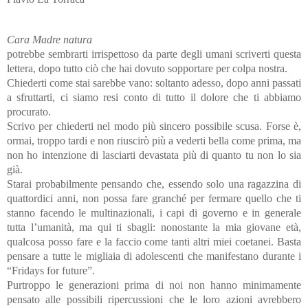
Cara Madre natura
potrebbe sembrarti irrispettoso da parte degli umani scriverti questa
lettera, dopo tutto ciò che hai dovuto sopportare per colpa nostra.
Chiederti come stai sarebbe vano: soltanto adesso, dopo anni passati
a sfruttarti, ci siamo resi conto di tutto il dolore che ti abbiamo
procurato.
Scrivo per chiederti nel modo più sincero possibile scusa. Forse è,
ormai, troppo tardi e non riuscirò più a vederti bella come prima, ma
non ho intenzione di lasciarti devastata più di quanto tu non lo sia
già.
Starai probabilmente pensando che, essendo solo una ragazzina di
quattordici anni, non possa fare granché per fermare quello che ti
stanno facendo le multinazionali, i capi di governo e in generale
tutta l’umanità, ma qui ti sbagli: nonostante la mia giovane età,
qualcosa posso fare e la faccio come tanti altri miei coetanei. Basta
pensare a tutte le migliaia di adolescenti che manifestano durante i
“Fridays for future”.
Purtroppo le generazioni prima di noi non hanno minimamente
pensato alle possibili ripercussioni che le loro azioni avrebbero