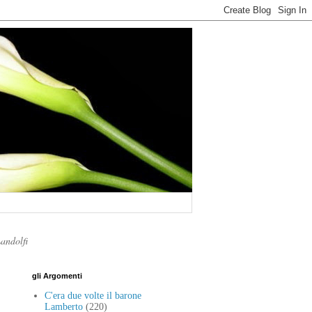
Landolfi
gli Argomenti
C'era due volte il barone
Lamberto
(220)