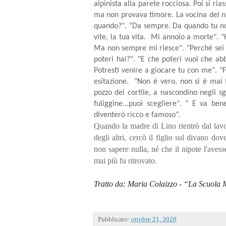
alpinista alla parete rocciosa. Poi si ri
ma non provava timore. La vocina del nan
quando?". "Da sempre. Da quando tu non
vite, la tua vita. Mi annoio a morte". 
Ma non sempre mi riesce". "Perché sei 
poteri hai?". "E che poteri vuoi che a
Potresti venire a giocare tu con me". "
esitazione. "Non è vero, non si è mai t
pozzo del cortile, a nascondino negli sg
fuliggine...puoi scegliere". " E va b
diventerò ricco e famoso".
Quando la madre di Lino rientrò dal lavor
degli altri, cercò il figlio sul divano do
non sapere nulla, né che il nipote l'avess
mai più fu ritrovato.
Tratto da: Maria Colaizzo - “La Scuola M
Pubblicato:
ottobre 21, 2020