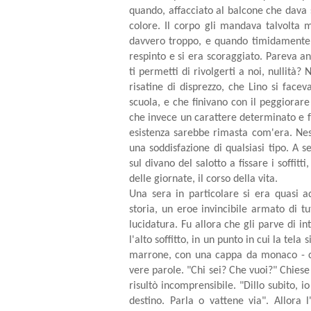
quando, affacciato al balcone che dava 
colore. Il corpo gli mandava talvolta 
davvero troppo, e quando timidamente 
respinto e si era scoraggiato. Pareva a
ti permetti di rivolgerti a noi, nullità
risatine di disprezzo, che Lino si face
scuola, e che finivano con il peggiorare
che invece un carattere determinato e fo
esistenza sarebbe rimasta com'era. Ne
una soddisfazione di qualsiasi tipo. A 
sul divano del salotto a fissare i soffi
delle giornate, il corso della vita.
Una sera in particolare si era quasi a
storia, un eroe invincibile armato di t
lucidatura. Fu allora che gli parve di i
l'alto soffitto, in un punto in cui la tela
marrone, con una cappa da monaco - co
vere parole. "Chi sei? Che vuoi?" Chiese
risultò incomprensibile. "Dillo subito, i
destino. Parla o vattene via". Allora