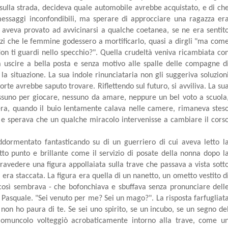
sulla strada, decideva quale automobile avrebbe acquistato, e di ch
messaggi inconfondibili, ma sperare di approcciare una ragazza er
aveva provato ad avvicinarsi a qualche coetanea, se ne era sentit
nzi che le femmine godessero a mortificarlo, quasi a dirgli "ma com
? Non ti guardi nello specchio?". Quella crudeltà veniva ricambiata co
va uscire a bella posta e senza motivo alle spalle delle compagne d
 la situazione. La sua indole rinunciataria non gli suggeriva soluzion
rte avrebbe saputo trovare. Riflettendo sul futuro, si avviliva. La su
ssuno per giocare, nessuno da amare, neppure un bel voto a scuola
sera, quando il buio lentamente calava nelle camere, rimaneva stes
tti, e sperava che un qualche miracolo intervenisse a cambiare il cors
ddormentato fantasticando su di un guerriero di cui aveva letto l
utto punto e brillante come il servizio di posate della nonna dopo l
ntravedere una figura appollaiata sulla trave che passava a vista sott
 si era staccata. La figura era quella di un nanetto, un ometto vestito d
sì sembrava - che bofonchiava e sbuffava senza pronunciare dell
 Pasquale. "Sei venuto per me? Sei un mago?". La risposta farfugliat
o non ho paura di te. Se sei uno spirito, se un incubo, se un segno de
 l'omuncolo volteggiò acrobaticamente intorno alla trave, come u