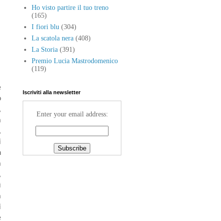
Ho visto partire il tuo treno
(165)
I fiori blu
(304)
La scatola nera
(408)
La Storia
(391)
Premio Lucia Mastrodomenico
(119)
e
Iscriviti alla newsletter
o
,
Enter your email address:
a
,
i
n
a
,
ì
a
i
e