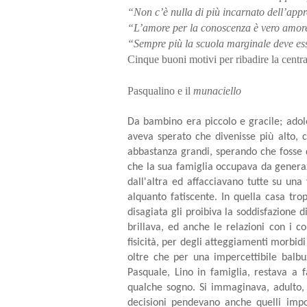
“Non c’è nulla di più incarnato dell’ap
“L’amore per la conoscenza è vero amo
“Sempre più la scuola marginale deve es
Cinque buoni motivi per ribadire la centr
Pasqualino e il
munaciello
Da bambino era piccolo e gracile; adole
aveva sperato che divenisse più alto, c
abbastanza grandi, sperando che fosse q
che la sua famiglia occupava da generazi
dall'altra ed affacciavano tutte su una
alquanto fatiscente. In quella casa tr
disagiata gli proibiva la soddisfazione di
brillava, ed anche le relazioni con i 
fisicità, per degli atteggiamenti morbid
oltre che per una impercettibile balb
Pasquale, Lino in famiglia, restava a 
qualche sogno. Si immaginava, adulto, 
decisioni pendevano anche quelli impor