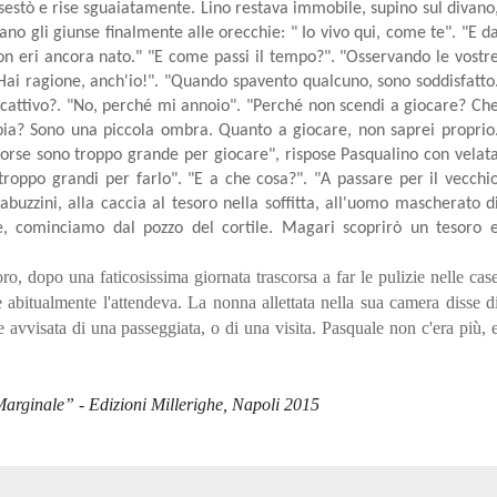
assestò e rise sguaiatamente. Lino restava immobile, supino sul divano
o gli giunse finalmente alle orecchie: " Io vivo qui, come te". "E d
 eri ancora nato." "E come passi il tempo?". "Osservando le vostr
"Hai ragione, anch'io!". "Quando spavento qualcuno, sono soddisfatto
cattivo?. "No, perché mi annoio". "Perché non scendi a giocare? Ch
bbia? Sono una piccola ombra. Quanto a giocare, non saprei proprio
Forse sono troppo grande per giocare", rispose Pasqualino con velat
roppo grandi per farlo". "E a che cosa?". "A passare per il vecchi
abuzzini, alla caccia al tesoro nella soffitta, all'uomo mascherato d
ene, cominciamo dal pozzo del cortile. Magari scoprirò un tesoro 
o, dopo una faticosissima giornata trascorsa a far le pulizie nelle cas
ve abitualmente l'attendeva. La nonna allettata nella sua camera disse d
e avvisata di una passeggiata, o di una visita. Pasquale non c'era più, 
arginale” - Edizioni Millerighe, Napoli 2015