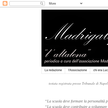
La redazione
l'Associazione
chi era Lu
testata registrata presso Tribunale di Napo
“La scuola deve formare la personalità p
“La scuola deve contribuire a sviluppare 