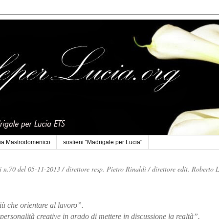
cia Mastrodomenico
sostieni "Madrigale per Lucia"
li n.70 del 05-11-2013 /
direttore resp. Pietro Rinaldi /
direttore edit. Roberto 
iù che orientare al lavoro”.
personalità creative in grado di mettere in discussione la realtà”.