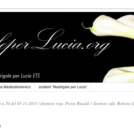
cia Mastrodomenico
sostieni "Madrigale per Lucia"
li n.70 del 05-11-2013 /
direttore resp. Pietro Rinaldi /
direttore edit. Roberto 
o