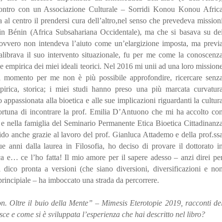
incontro con un Associazione Culturale – Sorridi Konou Konou Afric
al centro il prendersi cura dell’altro,nel senso che prevedeva mission
i in Bénin (Africa Subsahariana Occidentale), ma che si basava su de
i, ovvero non intendeva l’aiuto come un’elargizione imposta, ma previ
calibrava il suo intervento situazionale, fu per me come la conoscenz
e empirica dei miei ideali teorici. Nel 2016 mi unii ad una loro mission
l momento per me non è più possibile approfondire, ricercare senz
pirica, storica; i miei studi hanno preso una più marcata curvatur
o appassionata alla bioetica e alle sue implicazioni riguardanti la cultur
 fortuna di incontrare la prof. Emilia D’Antuono che mi ha accolto co
e e nella famiglia del Seminario Permanente Etica Bioetica Cittadinanz
olido anche grazie al lavoro del prof. Gianluca Attademo e della prof.ss
e anni dalla laurea in Filosofia, ho deciso di provare il dottorato i
ca e… ce l’ho fatta! Il mio amore per il sapere adesso – anzi direi pe
 dico pronta a versioni (che siano diversioni, diversificazioni e no
 principiale – ha imboccato una strada da percorrere.
 Oltre il buio della Mente” – Mimesis Eterotopie 2019, racconti de
sce e come si è sviluppata l’esperienza che hai descritto nel libro?