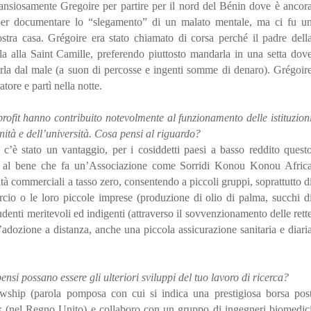
 ansiosamente Gregoire per partire per il nord del Bénin dove è ancor
 per documentare lo “slegamento” di un malato mentale, ma ci fu u
nostra casa. Grégoire era stato chiamato di corsa perché il padre dell
arla alla Saint Camille, preferendo piuttosto mandarla in una setta dov
rarla dal male (a suon di percosse e ingenti somme di denaro). Grégoir
atore e partì nella notte.
profit hanno contribuito notevolmente al funzionamento delle istituzion
nità e dell’università. Cosa pensi al riguardo?
 c’è stato un vantaggio, per i cosiddetti paesi a basso reddito quest
nsi al bene che fa un’Associazione come Sorridi Konou Konou Afric
ità commerciali a tasso zero, consentendo a piccoli gruppi, soprattutto d
cio o le loro piccole imprese (produzione di olio di palma, succhi d
studenti meritevoli ed indigenti (attraverso il sovvenzionamento delle rett
 l’adozione a distanza, anche una piccola assicurazione sanitaria e diari
pensi possano essere gli ulteriori sviluppi del tuo lavoro di ricerca?
hip (parola pomposa con cui si indica una prestigiosa borsa pos
ck (nel Regno Unito) e collaboro con un gruppo di ingegneri biomedic