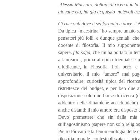
Alessia Maccaro, dottore di ricerca in Sc
giovane età, ha già acquisito notevoli es
Ci racconti dove ti sei formata e dove si 
Da tipica “maestrina” ho sempre amato sap
pensatori più folli, e dunque geniali, ch
docente di filosofia. Il mio supponent
sapere,
filo-sofia
, che mi ha portato in te
a laurearmi, prima al corso triennale e
Giudicante, in Filosofia. Poi, però, 
universitario, il mio “amore” mai pa
approfondire, curiosità tipica del ricerc
ristrettezze del budget, e per ben due 
disposizione solo due borse di ricerca (
addentro nelle dinamiche accademiche). 
anche distanti: il mio amore era disposto a
Devo premettere che sin dalla mia te
sull’agostinismo (sapere non solo religi
Pietro Piovani e la fenomenologia delle c
filosofia morale contestualizzata, storic