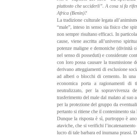
piuttosto che ucciderli”. A cosa si fa rif
Africa (Benin)?
La tradizione culturale legata all’animis
“male”, inteso in senso sia fisico che spir
non sempre risultano efficaci. In particola
cause, viene ascritta all’universo spirit
potenze maligne e demoniche (divinità ol
nel senso di posseduti) e considerate conta
con loro possa causare la trasmissione d
derivano atteggiamenti di esclusione soci
ad alberi o blocchi di cemento. In una s
economica porta a ragionamenti di tip
neutralizzato, per la sopravvivenza d
trasferimento del male dal malato al suo 
per la protezione del gruppo da eventuali
pertanto si ritiene che il contenimento sia 
Dunque la risposta è sì, purtroppo è anco
ataviche, che si verifichi l’incatenament
lucro di tale barbara ed inumana prassi. D