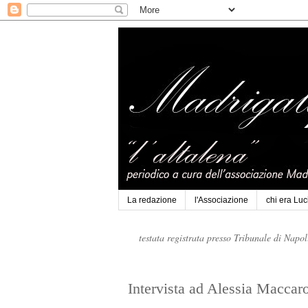
La redazione
l'Associazione
chi era Lu
testata registrata presso Tribunale di Napo
Intervista ad Alessia Maccar