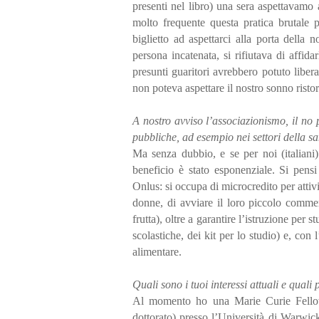
presenti nel libro) una sera aspettavamo
molto frequente questa pratica brutale
biglietto ad aspettarci alla porta della 
persona incatenata, si rifiutava di affid
presunti guaritori avrebbero potuto libe
non poteva aspettare il nostro sonno ristor
A nostro avviso l’associazionismo, il no 
pubbliche, ad esempio nei settori della sa
Ma senza dubbio, e se per noi (italiani)
beneficio è stato esponenziale. Si pe
Onlus: si occupa di microcredito per attiv
donne, di avviare il loro piccolo commer
frutta), oltre a garantire l’istruzione per 
scolastiche, dei kit per lo studio) e, con
alimentare.
Quali sono i tuoi interessi attuali e quali 
Al momento ho una Marie Curie Fellows
dottorato) presso l’Università di Warwi