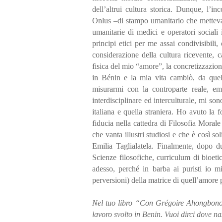
dell’altrui cultura storica. Dunque, l’
Onlus –di stampo umanitario che metteva 
umanitarie di medici e operatori social
principi etici per me assai condivisibil
considerazione della cultura ricevente, 
fisica del mio “amore”, la concretizzazion
in Bénin e la mia vita cambiò, da que
misurarmi con la controparte reale, em
interdisciplinare ed interculturale, mi son
italiana e quella straniera. Ho avuto la
fiducia nella cattedra di Filosofia Moral
che vanta illustri studiosi e che è così s
Emilia Taglialatela. Finalmente, dopo du
Scienze filosofiche, curriculum di bioeti
adesso, perché in barba ai puristi io mi
perversioni) della matrice di quell’amore
Nel tuo libro “Con Grégoire Ahongbonon.
lavoro svolto in Benin. Vuoi dirci dove na