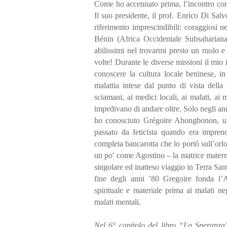
Come ho accennato prima, l’incontro con
Il suo presidente, il prof. Enrico Di Sal
riferimento imprescindibili: coraggiosi 
Bénin (Africa Occidentale Subsahariana
abilissimi nel trovarmi presto un ruolo e
volte! Durante le diverse missioni il mi
conoscere la cultura locale beninese, in 
malattia intese dal punto di vista della 
sciamani, ai medici locali, ai malati, ai
impedivano di andare oltre. Solo negli an
ho conosciuto Grégoire Ahongbonon, un
passato da feticista quando era imprendi
completa bancarotta che lo portò sull’orl
un po' come Agostino – la matrice materna
singolare ed inatteso viaggio in Terra Santa
fine degli anni ’80 Gregoire fonda l’As
spirituale e materiale prima ai malati ne
malati mentali.
Nel 6° capitolo del libro “La Speranza”