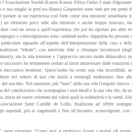
 l’Associazione Sorridi Konou Konou Africa Onlus è stato folgorante
vo e sua moglie la prof.ssa Bianca Gasparrini sono stati per me punti d
nel portare in un’esperienza così forte come una missione umanitaria i
) un elemento poco utile alla missione e anche troppo insicuro, m
 dare così un senso a quell’esperienza che poi ho ripetuto per altre tr
o impegno e coinvolgimento sono cambiati molto: dapprima ho provato 
particolare riguardo all’aspetto dell’interpretazione della cura e dell
tradizione “tribale”, con interviste fatte a chiunque incontrassi (dagl
 ministri), ma la mia tensione e l’approccio ancora molto didascalico m
ni successivi ho lentamente ceduto al farmi attraversare dalle emozioni 
 meccanico beninese. Quest’uomo ha avuto una vita incredibile, u
tore nel settore di taxi che iniziò a rendergli moltissimo, fino all
o del suicidio. Nel momento più “buio” della sua vita Gregoire ritrova 
 del cattolicesimo che scompagina i suoi ideali e la sua vita che, da u
, inizia ad essere orientata dai valori quali la solidarietà e la carità. All
sociazione Saint Camille de Lellis, finalizzata ad offrire sostegn
gli ospedali, poi ai vagabondi e fino all’incontro, sconvolgente, con 
 viene riportato “Come mai si preferisce legare i malati (di mente