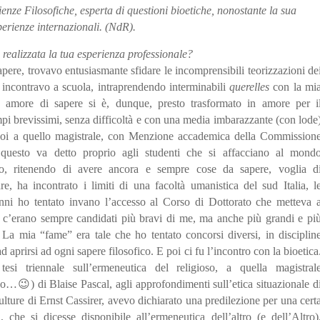
ienze Filosofiche, esperta di questioni bioetiche, nonostante la sua
perienze internazionali. (NdR).
è realizzata la tua esperienza professionale?
ere, trovavo entusiasmante sfidare le incomprensibili teorizzazioni de
e incontravo a scuola, intraprendendo interminabili
querelles
con la mi
e amore di sapere si è, dunque, presto trasformato in amore per i
mpi brevissimi, senza difficoltà e con una media imbarazzante (con lode
 poi a quello magistrale, con Menzione accademica della Commission
e questo va detto proprio agli studenti che si affacciano al mond
go, ritenendo di avere ancora e sempre cose da sapere, voglia d
are, ha incontrato i limiti di una facoltà umanistica del sud Italia, l
anni ho tentato invano l’accesso al Corso di Dottorato che metteva 
e c’erano sempre candidati più bravi di me, ma anche più grandi e pi
La mia “fame” era tale che ho tentato concorsi diversi, in disciplin
d aprirsi ad ogni sapere filosofico. E poi ci fu l’incontro con la bioetica
si triennale sull’ermeneutica del religioso, a quella magistral
oso…
😉
) di Blaise Pascal, agli approfondimenti sull’etica situazionale d
ulture di Ernst Cassirer, avevo dichiarato una predilezione per una cert
a, che si dicesse disponibile all’ermeneutica dell’altro (e dell’Altro)