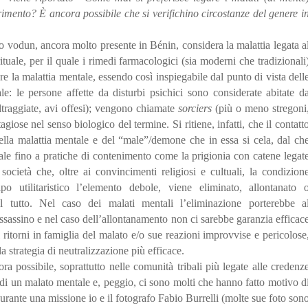
erimento? È ancora possibile che si verifichino circostanze del genere i
mo vodun, ancora molto presente in Bénin, considera la malattia legata a
ituale, per il quale i rimedi farmacologici (sia moderni che tradizionali
re la malattia mentale, essendo così inspiegabile dal punto di vista dell
uale: le persone affette da disturbi psichici sono considerate abitate d
traggiate, avi offesi); vengono chiamate
sorciers
(più o meno stregoni
giose nel senso biologico del termine. Si ritiene, infatti, che il contatt
ella malattia mentale e del “male”/demone che in essa si cela, dal ch
ale fino a pratiche di contenimento come la prigionia con catene legat
ocietà che, oltre ai convincimenti religiosi e cultuali, la condizion
o utilitaristico l’elemento debole, viene eliminato, allontanato 
el tutto. Nel caso dei malati mentali l’eliminazione porterebbe a
assassino e nel caso dell’allontanamento non ci sarebbe garanzia efficac
 ritorni in famiglia del malato e/o sue reazioni improvvise e pericolose
la strategia di neutralizzazione più efficace.
ra possibile, soprattutto nelle comunità tribali più legate alle credenz
o di un malato mentale e, peggio, ci sono molti che hanno fatto motivo d
urante una missione io e il fotografo Fabio Burrelli (molte sue foto son