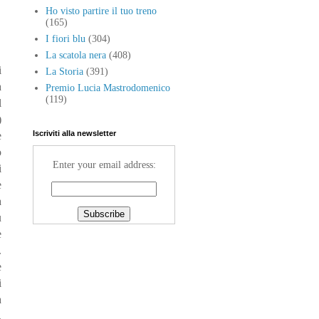
Ho visto partire il tuo treno
(165)
I fiori blu
(304)
La scatola nera
(408)
i
La Storia
(391)
a
Premio Lucia Mastrodomenico
(119)
l
)
Iscriviti alla newsletter
e
o
Enter your email address:
i
e
a
ù
e
.
e
i
a
,