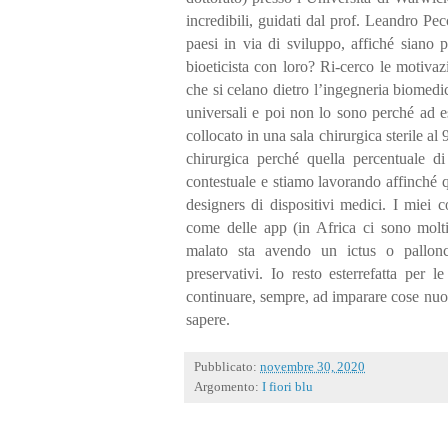
incredibili, guidati dal prof. Leandro Pe
paesi in via di sviluppo, affiché siano 
bioeticista con loro? Ri-cerco le motivaz
che si celano dietro l’ingegneria biomedi
universali e poi non lo sono perché ad e
collocato in una sala chirurgica sterile al
chirurgica perché quella percentuale di
contestuale e stiamo lavorando affinché q
designers di dispositivi medici. I miei c
come delle app (in Africa ci sono molti
malato sta avendo un ictus o pallonci
preservativi. Io resto esterrefatta per 
continuare, sempre, ad imparare cose nuov
sapere.
Pubblicato:
novembre 30, 2020
Argomento:
I fiori blu