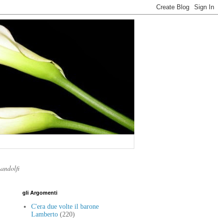
Landolfi
gli Argomenti
C'era due volte il barone
Lamberto
(220)