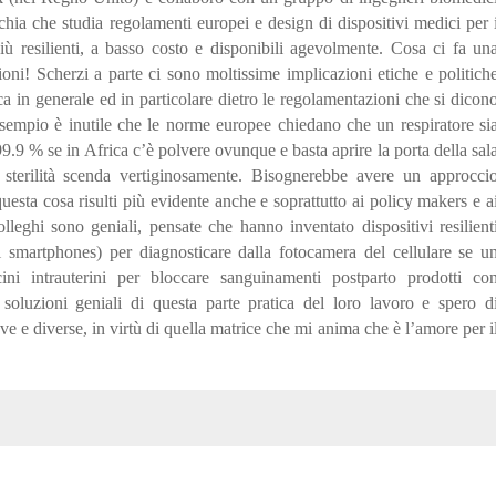
cchia che studia regolamenti europei e design di dispositivi medici per 
più resilienti, a basso costo e disponibili agevolmente. Cosa ci fa un
ioni! Scherzi a parte ci sono moltissime implicazioni etiche e politich
ca in generale ed in particolare dietro le regolamentazioni che si dicon
sempio è inutile che le norme europee chiedano che un respiratore si
 99.9 % se in Africa c’è polvere ovunque e basta aprire la porta della sal
 sterilità scenda vertiginosamente. Bisognerebbe avere un approcci
uesta cosa risulti più evidente anche e soprattutto ai policy makers e a
olleghi sono geniali, pensate che hanno inventato dispositivi resilient
 smartphones) per diagnosticare dalla fotocamera del cellulare se u
ni intrauterini per bloccare sanguinamenti postparto prodotti co
le soluzioni geniali di questa parte pratica del loro lavoro e spero d
e e diverse, in virtù di quella matrice che mi anima che è l’amore per i